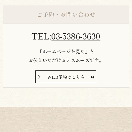
They also have a lunch course menu, and
there were customers enjoying drinks with
ご予約・お問い合わせ
their lunch!
The owner is a wonderful person, and the
TEL:
03-5386-3630
staff were very kind and attentive.
I think this restaurant can be used for
「ホームページを見た」と
various purposes such as business dinners,
お伝えいただけるとスムーズです。
anniversaries, dinner parties, dates, and even
solo drinking!
WEB予約はこちら
It was a hidden gem of a long-established
tempura restaurant located in a hotel! (*´꒳`*)
Thank you for the delicious meal!
Thank you for reading to the end!
"Likes," "follows," and "saves" are very