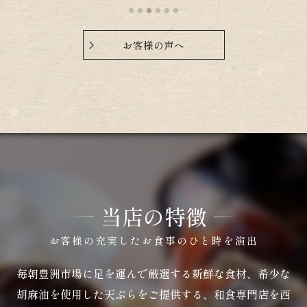
明治36年創業の老舗「天兼」の技を受け継ぐ名
店！最大の特徴は、厳選されたごま油を使用し
薄衣で「外はサクサク、中は素材の旨味を閉じ
お客様の声へ
込めて揚げる」軽やかな江戸前天ぷらだそうで
す！
平日、12時40分
並びは無し。
店内半分ほどのお客様。
日により混み合い、13時30分前には閉まる時が
あるので早めに来店できてよかったです！
当店の特徴
店内に入ると、大きな声でご亭主が「いらっし
ゃいませ！」と爽やかに挨拶をしてくださいま
お客様の充実したお食事のひと時を演出
した！かわいい女性スタッフがカウンターにご
案内下さいました！揚げ場が見える特等席！♡
毎朝豊洲市場に足を運んで厳選する新鮮な食材、希少な
注文は季節限定のかき揚げ丼も気になりました
胡麻油を使用した天ぷらをご提供する、和食専門店を西