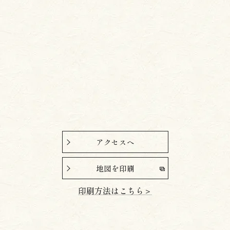
could really taste the flavor of the shrimp –
high-quality ingredients!
The conger eel was very large and fluffy!
There was even squid!
The summer vegetable zucchini was also
delicious, and the onion soaked in the sauce
was incredibly tasty!
アクセスへ
Neither too sweet nor too spicy, the sauce
soaked into the rice, and I could eat the rice
地図を印刷
with just the sauce!
印刷方法はこちら＞
A delicious and elegant tempura donburi! (*//
艸//)♡