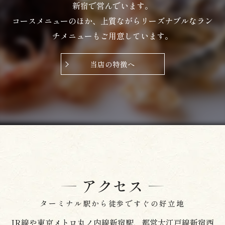
が天重をいただきました！
新宿で営んでいます。
コースメニューのほか、上質ながらリーズナブルなラン
注文が入ったときのご亭主の受け答えも素敵で
チメニューもご用意しています。
す！スタッフの方々も連携が取れていてステキ
なお店！♡
揚げ場で揚がる美味しそうな天ぷら！
当店の特徴へ
五分ほどで美味しそうな天重が登場！
天ぷらのボリュームたっぷりご飯が見えませ
ん！
天ぷらはさっくりした箇所としっとりした箇所
があり、ごま油は控えめのとってもおいしい天
ぷら！
エビは小さめですが、2本も入っていてプリップ
リ！海老の旨み感じる素材の良い海老！
アクセス
アナゴはとっても大きくてふんわり！
イカまで入ってます！
ターミナル駅から徒歩ですぐの好立地
夏野菜のズッキーニも美味しく、玉ねぎはタレ
が染みて、とってもおいしいです！
JR線や東京メトロ丸ノ内線新宿駅、都営大江戸線新宿西