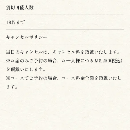
The owner's response when I ordered was
貸切可能人数
wonderful! The staff were also well-
coordinated, making it a fantastic restaurant!
18名まで
♡
Delicious-looking tempura being fried in the
キャンセルポリシー
frying area!
当日のキャンセルは、キャンセル料を頂戴いたします。
A delicious-looking tempura donburi arrived
in about five minutes!
※お席のみご予約の場合、お一人様につき￥8,250(税込)
を頂戴いたします。
The tempura was so voluminous you couldn't
※コースでご予約の場合、コース料金全額を頂戴いたし
even see the rice!
ます。
The tempura had both crispy and moist parts,
and the sesame oil was used sparingly,
making it incredibly delicious!
The shrimp were small, but there were two of
them, and they were plump and juicy! You