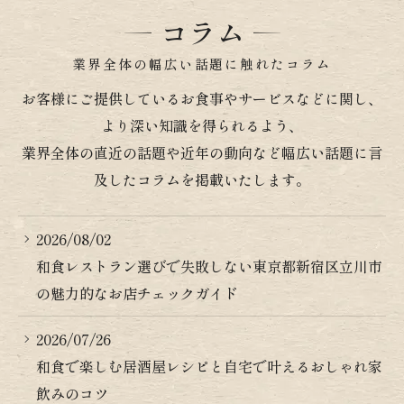
encouraging and appreciated!
コラム
Thank you! (╹◡╹)♡
業界全体の幅広い話題に触れたコラム
お客様にご提供しているお食事やサービスなどに関し、
より深い知識を得られるよう、
業界全体の直近の話題や近年の動向など幅広い話題に言
及したコラムを掲載いたします。
2026/08/02
和食レストラン選びで失敗しない東京都新宿区立川市
の魅力的なお店チェックガイド
2026/07/26
和食で楽しむ居酒屋レシピと自宅で叶えるおしゃれ家
飲みのコツ