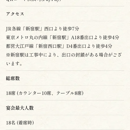
Weekday, 12:40 PM
アクセス
No line.
About half the tables were occupied.
JR各線「新宿駅」西口より徒歩7分
It can get crowded on some days, and
東京メトロ丸の内線「新宿駅」A18番出口より徒歩4分
sometimes closes before 1:30 PM, so I was
都営大江戸線「新宿西口駅」D4番出口より徒歩4分
glad I arrived early!
※新宿駅は工事中により、出口の封鎖がある場合がござ
います。
Upon entering, the owner greeted me
cheerfully with a loud "Welcome!" A lovely
female staff member showed me to a counter
総席数
seat! A prime seat with a view of the frying
area! ♡
18席 (カウンター10席、テーブル8席)
I was tempted by the seasonal kakiage
宴会最大人数
donburi (mixed vegetable tempura rice bowl),
but I ordered the tempura donburi!
18名 (着席時)