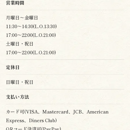
営業時間
(Translated by Google)
月曜日～金曜日
I was craving tempura rice bowl, so I went to
11:30～14:30(L.O.13:30)
a tempura restaurant that a foodie customer
had recommended for lunch! ( ´ ▽ ` )ﾉ
17:00～22:00(L.O.21:00)
土曜日・祝日
It's a restaurant selected as one of the top 100
17:00～22:00(L.O.21:00)
restaurants! Tempura Tenshu, located at
Shinjuku Station West Exit!
定休日
A renowned restaurant that inherits the
日曜日・祝日
techniques of the long-established
"Tenkane," founded in 1903! Its greatest
feature is its light Edo-style tempura, made
支払い方法
with carefully selected sesame oil and a thin
batter, resulting in a crispy exterior and a
カード可(VISA、Mastercard、JCB、American
flavorful interior that locks in the ingredients'
Express、Diners Club)
taste!
QRコード決済可(PayPay)