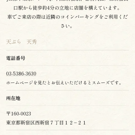
誰も甘すぎず、辛すぎず、ご飯にしみて、タレ
口駅から徒歩約4分の立地に店舗を構えています。
だけでご飯が食べれそう！
車でご来店の際は近隣のコインパーキングをご利用くだ
美味しい上品な天ぷら天重です！(*//艸//)♡
さい。
お昼もコースがあり、コースを食べながら昼飲
みしているお客様もおられました！
天ぷら 天秀
ご亭主がとってもステキな方でスタッフの方々
の対応も親切丁寧。
電話番号
会食や記念日、食事会、デート、一人飲みなど
など色々な用途に使えるお店だと思います！
03-5386-3630
宿にある隠れ家の美味しい老舗の天ぷら屋さん
ホームページを見たとお伝えいただけるとスムーズです。
でした！(*´꒳`*)
ごちそうさまでした！
所在地
最後までご覧頂きありがとうございます！
〒160-0023
「いいね！」「フォロー」「保存」とっても励
東京都新宿区西新宿７丁目１２−２１
みになり、嬉しいです！
ありがとうございます！（╹◡╹）♡