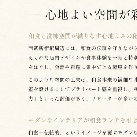
心地よい空間が
和食と洗練空間が織りなす心地よさの
西武新宿駅周辺には、和食の伝統を守りなが
えられた店内デザインが食事体験を一段と特
をほぐし、会話や料理に集中できる環境を作
このような空間の工夫は、和食本来の繊細な
室を設けることでプライベート感を重視し、
力」といった評価が多く、リピーターが多い
モダンなインテリアが和食ランチを引
和食＝伝統的、というイメージを覆すモダン