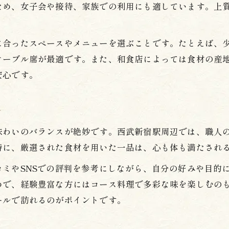
季節ごとの和食が持つ奥深い魅力とは
ため、女子会や接待、家族での利用にも適しています。上
和食ランチで味わう旬の素材の力強さ
に合ったスペースやメニューを選ぶことです。たとえば、
テーブル席が最適です。また、和食店によっては食材の産
安心です。
チ
味わいのバランスが絶妙です。西武新宿駅周辺では、職人
特に、厳選された食材を用いた一品は、心も体も満たされ
ミやSNSでの評判を参考にしながら、自分の好みや目的
めで、経験豊富な方にはコース料理で多彩な味を楽しむの
ールで訪れるのがポイントです。