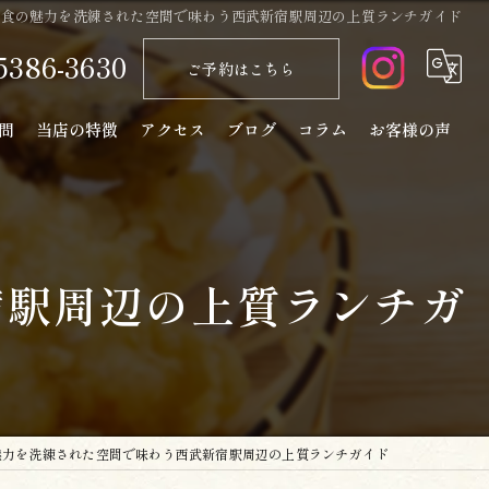
和食の魅力を洗練された空間で味わう西武新宿駅周辺の上質ランチガイド
5386-3630
ご予約はこちら
問
当店の特徴
アクセス
ブログ
コラム
お客様の声
天ぷら
コース
宿駅周辺の上質ランチガ
ランチ
ディナー
日本酒
魅力を洗練された空間で味わう西武新宿駅周辺の上質ランチガイド