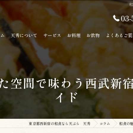
03-
ーム
天秀について
サービス
お料理
お飲物
よくあるご質
た空間で味わう西武新
イド
東京都西新宿の和食なら天ぷら 天秀
コラム
和食の