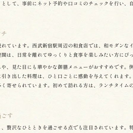
トとして、事前にネット予約や口コミのチェックを行い、
和食の奥深さを引き出す駅周辺の洗練空間
西武新宿駅周辺で叶う和食体験の魅力
モダンな和食空間で特別なランチを楽しむ
ンチ
和食とモダン空間が生む新しいランチ体験
表れています。西武新宿駅周辺の和食店では、和モダンな
洗練されたデザインで味わう和食の魅力
空間は、日常を離れてゆっくりと食事を楽しみたい方にぴ
和食ランチが特別になる空間演出の秘訣
スや、見た目にも華やかな御膳メニューがおすすめです。
モダン和食空間で感じる上質なひととき
に引き出した料理は、ひと口ごとに感動を与えてくれます
お問い合わせはこちら
お問い合わせはこちら
和食の美味しさを引き立てる洗練された空間
多く寄せられています。初めて訪れる方は、ランチタイム
旬の素材にこだわる和食の奥深さを体感
旬を感じる和食で味わう季節の贅沢
和食の真髄は旬素材へのこだわりにあり
過ごす
洗練された和食で四季を楽しむ方法
く、贅沢なひとときを過ごせる点でも注目されています。