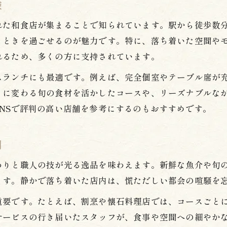
験
心地よい和食空間で過ごす特別なランチ時間
れた和食店が集まることで知られています。駅から徒歩数
和食の美味しさを際立てる空間作りの工夫
とときを過ごせるのが魅力です。特に、落ち着いた空間や
洗練された雰囲気で味わう和食ランチの魅力
れるため、多くの方に支持されています。
静かな雰囲気で味わう本格和食の魅力とは
スランチにも最適です。例えば、完全個室やテーブル席が
静寂な空間で堪能する和食の深い味わい
とに変わる旬の食材を活かしたコースや、リーズナブルな
和食の魅力が際立つ落ち着いたランチ体験
NSで評判の高い店舗を参考にするのもおすすめです。
洗練された和食を静かな雰囲気で楽しむ方法
本格和食の奥深さと静けさを同時に体感
間
心落ち着く空間で味わう和食の真髄
わりと職人の技が光る逸品を味わえます。新鮮な魚介や旬
洗練された和食体験なら西武新宿駅周辺へ
ます。静かで落ち着いた店内は、慌ただしい都会の喧騒を
和食の新たな魅力を駅周辺で発見する方法
重要です。たとえば、割烹や懐石料理店では、コースごと
洗練空間で味わう和食体験の極意
サービスの行き届いたスタッフが、食事や空間への細やか
駅近くで堪能する和食が選ばれる理由