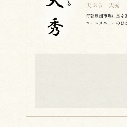
天ぷら 天秀
毎朝豊洲市場に足を
コースメニューのほ