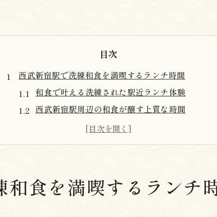
目次
西武新宿駅で洗練和食を満喫するランチ時間
和食で叶える洗練された駅近ランチ体験
西武新宿駅周辺の和食が醸す上質な時間
和食の魅力が光る洗練空間で特別なランチ
駅近和食スポットで贅沢なひとときを過ごす
洗練された和食で心満たす至福のランチ
心地よい空間が彩る和食ランチの新提案
練和食を満喫するランチ
和食と洗練空間が織りなす心地よさの秘密
モダンなインテリアが和食ランチを引き立てる