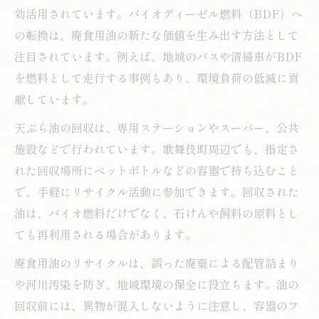
効活用されています。バイオディーゼル燃料（BDF）へ
の転換は、廃食用油の新たな価値を生み出す方法として
注目されています。例えば、地域のバスや清掃車がBDF
を燃料として走行する事例もあり、環境負荷の低減に貢
献しています。
天ぷら油の回収は、専用ステーションやスーパー、公共
施設などで行われています。歌舞伎町周辺でも、指定さ
れた回収場所にペットボトルなどの容器で持ち込むこと
で、手軽にリサイクル活動に参加できます。回収された
油は、バイオ燃料だけでなく、石けんや飼料の原料とし
ても再利用される場合があります。
廃食用油のリサイクルは、誤った廃棄による配管詰まり
や河川汚染を防ぎ、地域環境の保全に役立ちます。油の
回収前には、異物が混入しないように注意し、容器のフ