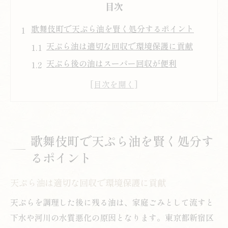
目次
歌舞伎町で天ぷら油を賢く処分するポイント
天ぷら油は適切な回収で環境保護に貢献
天ぷら後の油はスーパー回収が便利
地域で広がる天ぷら油リサイクルの仕組み
天ぷら油の回収受付時間と注意点を解説
ペットボトル活用の天ぷら油持ち込み方法
天ぷら後の油回収に役立つ最新情報
歌舞伎町で天ぷら油を賢く処分す
天ぷら油回収ステーションの見つけ方
るポイント
スーパーでの天ぷら油回収サービス活用法
天ぷら油は適切な回収で環境保護に貢献
天ぷら油を捨てずに再資源化する方法
油回収の最新トレンドとリサイクル事情
天ぷらを調理した後に残る油は、家庭ごみとして流すと
下水や河川の水質悪化の原因となります。東京都新宿区
天ぷら油回収の問い合わせ先と活用術