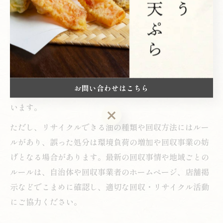
また、回収した油のリサイクル先も拡大しており、バイ
オ燃料化や工業製品原料化のほか、地域のエネルギー資
源として活用される事例も増加しています。自治体や民
間企業が協力し、多くの店舗や家庭から安定的に油を集
める仕組みが整いつつあります。ユーザーの声としては
「以前よりも回収場所が分かりやすくなった」「地域の
お問い合わせはこちら
エコ意識が高まった」など、前向きな評価が寄せられて
います。
お問い合わせはこちら
ただし、リサイクルできる油の種類や回収方法にはルー
ルがあり、誤った処分は環境負荷の増加や回収事業の妨
げとなる場合があります。最新の回収事情や地域ごとの
ルールは、自治体や回収事業者のホームページ、店舗掲
示などでこまめに確認し、適切な回収・リサイクル活動
にご協力ください。