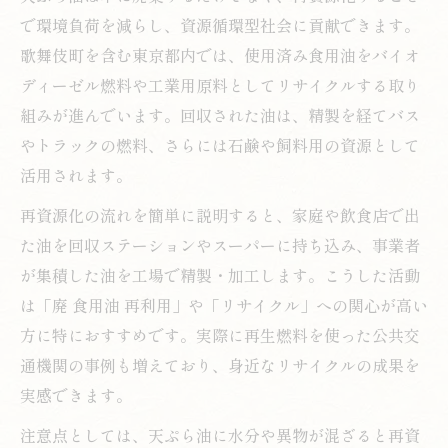
で環境負荷を減らし、資源循環型社会に貢献できます。
歌舞伎町を含む東京都内では、使用済み食用油をバイオ
ディーゼル燃料や工業用原料としてリサイクルする取り
組みが進んでいます。回収された油は、精製を経てバス
やトラックの燃料、さらには石鹸や飼料用の資源として
活用されます。
再資源化の流れを簡単に説明すると、家庭や飲食店で出
た油を回収ステーションやスーパーに持ち込み、事業者
が集積した油を工場で精製・加工します。こうした活動
は「廃 食用油 再利用」や「リサイクル」への関心が高い
方に特におすすめです。実際に再生燃料を使った公共交
通機関の事例も増えており、身近なリサイクルの成果を
実感できます。
注意点としては、天ぷら油に水分や異物が混ざると再資