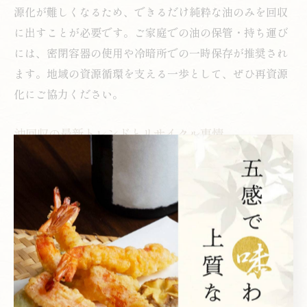
源化が難しくなるため、できるだけ純粋な油のみを回収
に出すことが必要です。ご家庭での油の保管・持ち運び
には、密閉容器の使用や冷暗所での一時保存が推奨され
ます。地域の資源循環を支える一歩として、ぜひ再資源
化にご協力ください。
油回収の最新トレンドとリサイクル事情
近年、天ぷら油の回収とリサイクルはますます多様化・
高度化しています。東京都新宿区歌舞伎町では、地域ぐ
るみでの油回収プロジェクトや無料回収イベントの開
催、スマートフォンアプリを活用した回収拠点検索な
ど、利便性向上への取り組みが進行中です。特に「廃油
回収 東京 無料」や「天ぷら油回収ステーション」のキー
ワードで話題のサービスが増えています。