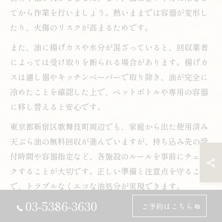
てから作業を行いましょう。熱いままでは容器が変形し
たり、火傷のリスクが高まるためです。
また、油に揚げカスや水分が混ざっていると、回収業者
によっては受け取りを断られる場合があります。揚げカ
スは濾し器やキッチンペーパーで取り除き、油が完全に
冷めたことを確認した上で、ペットボトルや専用の容器
に移し替えると安心です。
東京都新宿区歌舞伎町周辺でも、家庭から出た使用済み
天ぷら油の無料回収が進んでいますが、持ち込み先の受
付時間や容器指定など、各施設のルールを事前にチェッ
クすることが大切です。正しい準備と注意点を守ること
で、トラブルなくエコな油処分が実現できます。
03-5386-3630
ご予約はこちら
油を冷ましてペットボトルで回収する方法