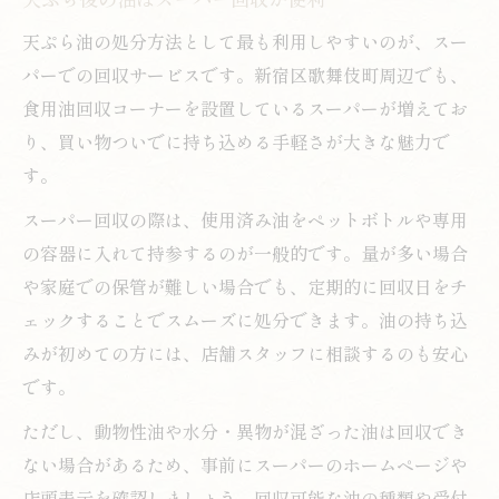
無料でできる天ぷら油回収の手順を解説
天ぷら油の処分方法として最も利用しやすいのが、スー
天ぷら油無料回収に必要な準備と注意点
パーでの回収サービスです。新宿区歌舞伎町周辺でも、
油を冷ましてペットボトルで回収する方法
食用油回収コーナーを設置しているスーパーが増えてお
天ぷら油の無料持ち込み手順をチェック
り、買い物ついでに持ち込める手軽さが大きな魅力で
天ぷら油回収ボックス利用時のポイント
す。
無料回収と有料処分の違いを比較
スーパー回収の際は、使用済み油をペットボトルや専用
大量の油が出た時に安心な処分ガイド
の容器に入れて持参するのが一般的です。量が多い場合
天ぷら油が多い場合の正しい廃棄方法
や家庭での保管が難しい場合でも、定期的に回収日をチ
大量の天ぷら油も安心な回収のコツ
ェックすることでスムーズに処分できます。油の持ち込
天ぷら油を一度に処理する安全な手順
みが初めての方には、店舗スタッフに相談するのも安心
大量廃油の持ち込みと予約のポイント
です。
天ぷら油回収サービスの利用方法を解説
ただし、動物性油や水分・異物が混ざった油は回収でき
ない場合があるため、事前にスーパーのホームページや
店頭表示を確認しましょう。回収可能な油の種類や受付