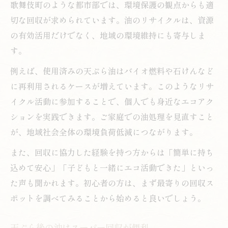
歌舞伎町のような都市部では、環境保護の観点からも適
環境配慮なら知っておきたい天ぷら油の再利用
切な回収が求められています。油のリサイクルは、資源
方法
の有効活用だけでなく、地域の環境維持にも寄与しま
天ぷら油のバイオ燃料化と再利用事例
す。
天ぷら油の家庭内再利用アイデア集
例えば、使用済みの天ぷら油はバイオ燃料や石けんなど
資源リサイクルで天ぷら油を有効活用
に再利用されるケースが増えています。このようなリサ
廃食用油のリサイクルが環境に与える効果
イクル活動に参加することで、個人でも身近なエコアク
天ぷら油の再利用でエコな暮らしを実現
ションを実践できます。ご家庭での油処理を見直すこと
廃油処分に迷った時のエコな選択肢とは
が、地域社会全体の環境負荷低減につながります。
天ぷら油を安全にエコ処分する方法
また、回収に協力した経験を持つ方からは「簡単に持ち
天ぷら油の正しい廃棄と回収先の選び方
込めて安心」「子どもと一緒にエコ活動できた」といっ
迷った時は天ぷら油回収ステーション活用
た声も聞かれます。初心者の方は、まず最寄りの回収ス
天ぷら油を無料で処分できる店舗の特徴
ポットを調べてみることから始めると良いでしょう。
廃油回収の流れと必要な準備について解説
天ぷら後の油はスーパー回収が便利