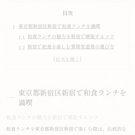
目次
東京都新宿区新宿で和食ランチを満喫
和食ランチの魅力を新宿で堪能するコツ
新宿で和食を楽しむ雰囲気重視の選び方
和食ランチ新宿エリアで人気の理由とは
新宿ランチで外せない和食のおすすめ店選
び
和食の伝統と創意を新宿ランチで味わう体
東京都新宿区新宿で和食ランチを
験
満喫
女子会に映えるおしゃれ和食ランチ案内
女子会向きおしゃれ和食ランチの選択術
和食ランチの魅力を新宿で堪能するコツ
新宿で楽しむ映える和食ランチの魅力
和食ランチを東京都新宿区新宿で楽しむ際は、伝統的な