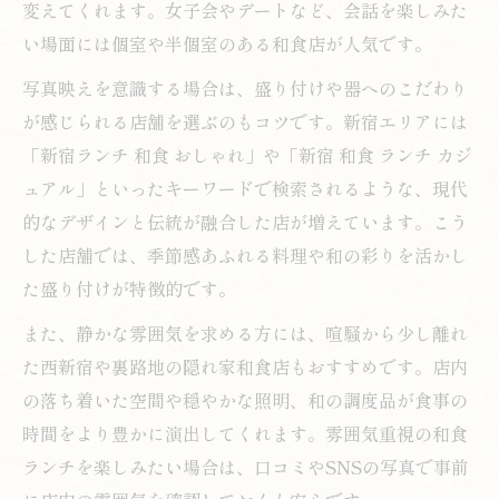
変えてくれます。女子会やデートなど、会話を楽しみた
新宿でプライベート感ある和食ランチの探
い場面には個室や半個室のある和食店が人気です。
し方
個室和食ランチを利用する際の注意点
写真映えを意識する場合は、盛り付けや器へのこだわり
が感じられる店舗を選ぶのもコツです。新宿エリアには
新宿和食ランチ個室活用で女子会も安心
「新宿ランチ 和食 おしゃれ」や「新宿 和食 ランチ カジ
ュアル」といったキーワードで検索されるような、現代
的なデザインと伝統が融合した店が増えています。こう
した店舗では、季節感あふれる料理や和の彩りを活かし
た盛り付けが特徴的です。
また、静かな雰囲気を求める方には、喧騒から少し離れ
た西新宿や裏路地の隠れ家和食店もおすすめです。店内
の落ち着いた空間や穏やかな照明、和の調度品が食事の
時間をより豊かに演出してくれます。雰囲気重視の和食
ランチを楽しみたい場合は、口コミやSNSの写真で事前