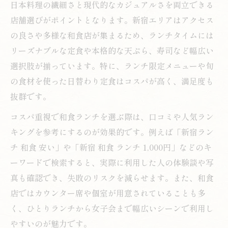
和食ランチで女子会を盛り上げる秘訣
日本料理の繊細さと現代的なカジュアルさを両立できる
SNS映えする新宿の和食ランチ店を厳選
店舗選びがポイントとなります。新宿エリアはアクセス
の良さや多様な和食店が集まるため、ランチタイムには
和食ランチで女子会を成功させるポイント
リーズナブルな定食や本格的な天ぷら、寿司など幅広い
コスパ重視なら知っておきたい和食ランチ選び
選択肢が揃っています。特に、ランチ限定メニューや旬
コスパ最重視の新宿和食ランチ選び方解説
の食材を使った日替わり定食はコスパが高く、満足度も
和食ランチで予算内に収める新宿のポイン
抜群です。
ト
コスパ重視で和食ランチを選ぶ際は、口コミや人気ラン
新宿の和食ランチでコスパを見極めるコツ
キングを参考にするのが効果的です。例えば「新宿ラン
安い和食ランチを新宿で探す賢い方法
チ 和食 安い」や「新宿 和食 ランチ 1,000円」などのキ
コスパ重視で満足する和食ランチ実践法
ーワードで検索すると、実際に利用した人の体験談や写
土日も利用しやすい和食ランチ特集
真も確認でき、失敗のリスクを減らせます。また、和食
土日に楽しめる新宿和食ランチの特徴
店ではカウンター席や個室が用意されていることも多
和食ランチで休日を満喫する新宿の選び方
く、ひとりランチから女子会まで幅広いシーンで利用し
やすいのが魅力です。
土日も利用可能な和食ランチ店の選定術