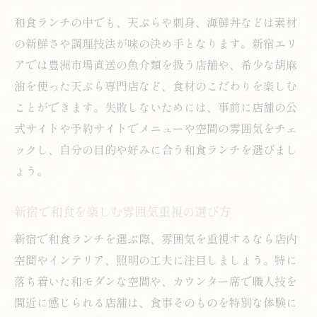
新宿和食ランチで週末を充実させるポイン
和食ランチの中でも、天ぷらや刺身、海鮮丼などは素材
ト
の新鮮さや調理技法が味の決め手となります。新宿エリ
アでは豊洲市場直送の魚介類を扱う店舗や、希少な胡麻
土日営業の和食ランチ店を探すコツ
油を使った天ぷら専門店など、食材のこだわりを楽しむ
ランチで楽しむ和食の魅力と選び方ポイント
ことができます。失敗しないためには、事前に店舗の公
和食ランチの魅力を引き出す新宿の選び方
式サイトや予約サイトでメニューや空間の雰囲気をチェ
新宿で和食ランチを楽しむための基礎知識
ックし、自分の目的や好みに合う和食ランチを選びまし
和食ランチ選びで失敗しないポイント紹介
ょう。
新宿和食ランチの楽しみ方と選定視点
和食ランチで味わう新宿の魅力ある体験
新宿で和食を楽しむ雰囲気重視の選び方
個室もある和食ランチなら失敗しない
新宿で和食ランチを選ぶ際、雰囲気を重視するなら店内
個室付き和食ランチで新宿を快適に満喫
空間やインテリア、照明の工夫に注目しましょう。特に
落ち着いた和モダンな空間や、カウンター席で職人技を
和食ランチで個室を選ぶメリットとポイン
間近に感じられる店舗は、食事そのものを特別な体験に
ト