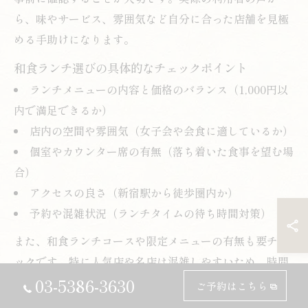
ら、味やサービス、雰囲気など自分に合った店舗を見極
める手助けになります。
和食ランチ選びの具体的なチェックポイント
ランチメニューの内容と価格のバランス（1,000円以
内で満足できるか）
店内の空間や雰囲気（女子会や会食に適しているか）
個室やカウンター席の有無（落ち着いた食事を望む場
合）
アクセスの良さ（新宿駅から徒歩圏内か）
予約や混雑状況（ランチタイムの待ち時間対策）
また、和食ランチコースや限定メニューの有無も要チェ
ックです。特に人気店や名店は混雑しやすいため、時間
03-5386-3630
に余裕を持った計画や事前予約が失敗を防ぐポイントと
ご予約はこちら
なります。