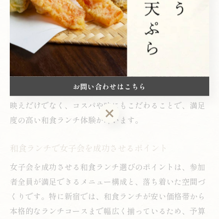
がります。こうしたお店は女子会や記念日ランチにも最
適です。
さらに、ランチタイム限定の華やかな御膳や、数量限定
の特別メニューは早めの来店や予約が推奨されます。
SNS映えを狙うなら、事前に人気メニューやおすすめの
お問い合わせはこちら
撮影スポットをリサーチしておくと良いでしょう。写真
映えだけでなく、コスパや味にもこだわることで、満足
お問い合わせはこちら
度の高い和食ランチ体験が叶います。
和食ランチで女子会を成功させるポイント
女子会を成功させる和食ランチ選びのポイントは、参加
者全員が満足できるメニュー構成と、落ち着いた空間づ
くりです。特に新宿では、和食ランチが安い価格帯から
本格的なランチコースまで幅広く揃っているため、予算