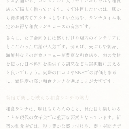
する店舗から、カジュアルで入りやすいおしゃれな和食
店まで幅広く揃っています。まず注目したいのは、駅か
ら徒歩圏内でアクセスしやすい立地や、ランチタイム限
定のお得な和食ランチコースの有無です。
さらに、女子会向きには盛り付けや店内のインテリアに
もこだわった店舗が人気です。例えば、天ぷらや刺身、
海鮮丼などの定食メニューが豊富な和食店や、旬の食材
を使った日本料理を提供する割烹なども選択肢に加える
と良いでしょう。実際の口コミやSNSでの評価も参考
に、満足度の高い和食ランチを選ぶことが大切です。
新宿で楽しむ映える和食ランチの魅力
和食ランチは、味はもちろんのこと、見た目も楽しめる
ことが現代の女子会では重要な要素となっています。新
宿の和食店では、彩り豊かな盛り付けや、器・空間デザ