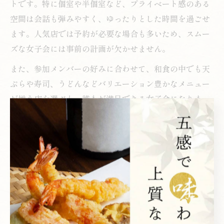
トです。特に個室や半個室など、プライベート感のある
空間は会話も弾みやすく、ゆったりとした時間を過ごせ
ます。人気店では予約が必要な場合も多いため、スムー
ズな女子会には事前の計画が欠かせません。
また、参加メンバーの好みに合わせて、和食の中でも天
ぷらや寿司、うどんなどバリエーション豊かなメニュー
が揃う店を選ぶと、誰もが満足できる女子会になりま
す。実際に利用した方の口コミや体験談も参考に、失敗
しない和食ランチ選びを心掛けましょう。
SNS映えする新宿の和食ランチ店を厳選
SNSで注目を集める新宿の和食ランチ店は、見た目の美
しさや盛り付けの工夫が評判です。例えば、カラフルな
野菜や季節の食材をふんだんに使った定食や、和モダン
な空間演出が特徴の店舗は、写真を撮るだけで気分が上