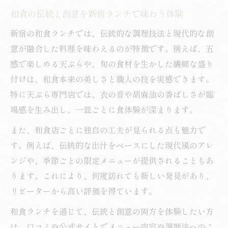
和食の伝統と創意を新宿ランチで味わう体験
新宿の和食ランチでは、伝統的な調理技法と現代的な創
意が融合した料理を味わえるのが特徴です。例えば、五
感で楽しめる天ぷらや、旬の食材を生かした繊細な盛り
付けは、和食本来の美しさと職人の技を実感できます。
特に天ぷら専門店では、衣の音や胡麻油の香ばしさが臨
場感を生み出し、一皿ごとに食体験が深まります。
また、和食店ごとに独自の工夫が見られる点も魅力で
す。例えば、伝統的な出汁をベースにした現代風のアレ
ンジや、季節ごとの限定メニューが提供されることもあ
ります。これにより、何度訪れても新しい発見があり、
リピーターから高い評価を得ています。
和食ランチを通じて、伝統と創意の両方を体験したい方
は、口コミや公式サイトでメニュー内容や調理法へのこ