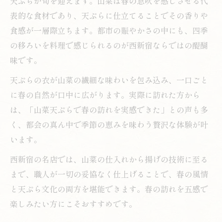
天ぷらが旬を迎えます。山菜は春の息吹を感じさせる代
表的な食材であり、天ぷらに仕立てることでその香りや
食感が一層際立ちます。都市の賑やかさの中にも、四季
の移ろいを料理で感じられるのが西新宿ならではの醍醐
味です。
天ぷらの衣が山菜の繊細な味わいを包み込み、一口ごと
に春の自然が口中に広がります。実際に訪れた方から
は、「山菜天ぷらで春の訪れを実感できた」との声も多
く、都会の真ん中で季節の恵みを味わう贅沢な体験が叶
います。
西新宿の名店では、山菜の仕入れから揚げの技術に至る
まで、職人が一切の妥協なく仕上げることで、春の風情
と天ぷら文化の両方を堪能できます。春の訪れを五感で
楽しみたい方にこそおすすめです。