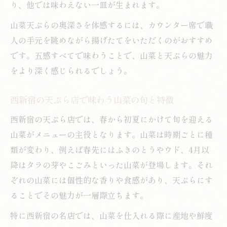
り、他では味わえない一皿が生まれます。
山菜天ぷらの奥深さを体感するには、カウンター席で職
人の手元を眺めながら揚げたてをいただくのがおすすめ
です。五感すべてで味わうことで、山菜と天ぷらの魅力
をより深く感じられるでしょう。
西新宿の天ぷら店で味わう山菜の旬と特徴
西新宿の天ぷら店では、春から初夏にかけて旬を迎える
山菜がメニューの主役となります。山菜は時期ごとに種
類が変わり、例えば春先にはふきのとうやウド、4月以
降はタラの芽やこごみといった山菜が登場します。それ
ぞれの山菜には個性的な香りや食感があり、天ぷらにす
ることでその魅力が一層際立ちます。
特に西新宿の名店では、山菜を仕入れる際に産地や鮮度