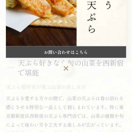
ならではの楽しみです。実際に訪れたお客様からは、
「都会の真ん中で季節の移ろいを感じられる贅沢な体験
だった」といった感想が多く寄せられています。西新宿
でしか味わえない山菜天ぷら体験は、日常を少し特別な
ものに変えてくれるはずです。
お問い合わせはこちら
天ぷら好きなら旬の山菜を西新宿
お問い合わせはこちら
で堪能
天ぷら愛好家が選ぶ山菜の楽しみ方
天ぷらを愛する方々の間で、山菜の天ぷらは春の訪れを
感じさせる特別な一品として親しまれています。特に東
京都新宿区西新宿の天ぷら専門店では、山菜の種類や旬
によって味わい方を工夫する楽しみが広がっています。