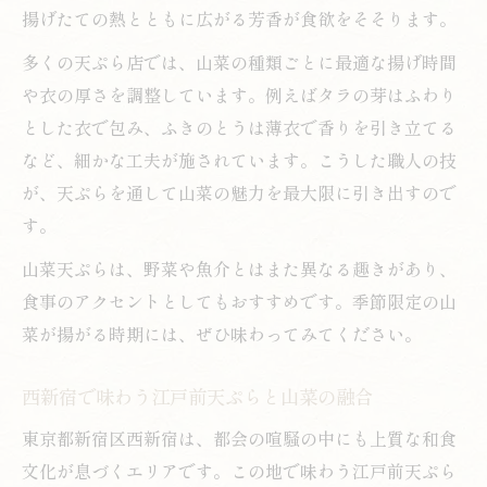
揚げたての熱とともに広がる芳香が食欲をそそります。
多くの天ぷら店では、山菜の種類ごとに最適な揚げ時間
や衣の厚さを調整しています。例えばタラの芽はふわり
とした衣で包み、ふきのとうは薄衣で香りを引き立てる
など、細かな工夫が施されています。こうした職人の技
が、天ぷらを通して山菜の魅力を最大限に引き出すので
す。
山菜天ぷらは、野菜や魚介とはまた異なる趣きがあり、
食事のアクセントとしてもおすすめです。季節限定の山
菜が揚がる時期には、ぜひ味わってみてください。
西新宿で味わう江戸前天ぷらと山菜の融合
東京都新宿区西新宿は、都会の喧騒の中にも上質な和食
文化が息づくエリアです。この地で味わう江戸前天ぷら