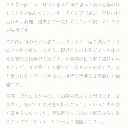
と山菜の融合は、日常を忘れて旬の恵みに浸る至福のひ
とときを提供してくれます。多くの専門店が、素材の仕
入れから調理、提供まで一貫してこだわり抜いているの
が特徴です。
特に西新宿の天ぷら店では、カウンター席で職人の手さ
ばきを目の前にしながら、揚げたての山菜天ぷらを味わ
える贅沢な体験が人気です。お客様の目の前で揚げられ
ることで、音や香りも五感で楽しめるのが魅力です。落
ち着いた和モダンな空間は、接待や特別な食事会にも最
適です。
実際に訪れた方からは、「山菜の天ぷらは想像以上に香
り高く、揚げたての食感が格別だった」といった声が多
く寄せられています。西新宿ならではの本格天ぷらと山
菜のマリアージュを、ぜひ一度ご堪能ください。