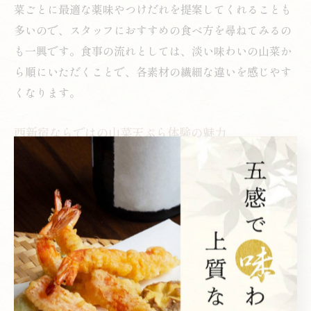
菜ごとに最適な薬味やつけだれを提案してくれることも
多いので、スタッフにおすすめの食べ方を尋ねてみるの
も一興です。食事の流れとしては、淡い味わいの山菜か
ら順にいただくことで、各素材の繊細な違いを感じやす
くなります。
西新宿ならではの山菜天ぷら体験の魅力
西新宿で山菜天ぷらを味わう魅力は、都会の喧騒を忘れ
させる落ち着いた空間と、職人の技が織りなす非日常の
ひとときにあります。接待や記念日、デートなどさまざ
まなシーンで利用できる店舗が多く、洗練された和モダ
ンな空間でゆったりと食事を楽しめます。
また、カウンター席で揚げたてを味わえるライブ感や、
季節ごとに変わる山菜天ぷらのコースメニューも西新宿