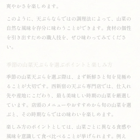
爽やかさを楽しめます。
西新宿で味わう山菜天ぷらの楽しみ方
このように、天ぷらならではの調理法によって、山菜の
山菜天ぷらを味わうためのおすすめの流れ
自然な風味を存分に味わうことができます。食材の個性
西新宿で山菜天ぷらを楽しむポイント
を引き出すための職人技を、ぜひ味わってみてくださ
天ぷら専門店で堪能する山菜の旬
い。
山菜天ぷらと相性の良い食べ合わせとは
西新宿で見つける山菜天ぷらの名店の選び
季節の山菜天ぷらを選ぶポイントと楽しみ方
方
季節の山菜天ぷらを選ぶ際は、まず新鮮さと旬を見極め
ることが大切です。西新宿の天ぷら専門店では、仕入れ
先や産地にこだわり、最も美味しい時期の山菜を厳選し
ています。店頭のメニューやおすすめから旬の山菜を選
ぶと、その時期ならではの味わいを楽しめます。
楽しみ方のポイントとしては、山菜ごとに異なる食感や
風味を意識して食べ比べることが挙げられます。例え