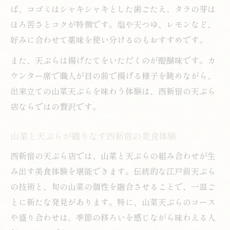
ば、コゴミはシャキシャキとした歯ごたえ、タラの芽は
ほろ苦さとコクが特徴です。塩や天つゆ、レモンなど、
好みに合わせて薬味を使い分けるのもおすすめです。
また、天ぷらは揚げたてをいただくのが醍醐味です。カ
ウンター席で職人が目の前で揚げる様子を眺めながら、
出来立ての山菜天ぷらを味わう体験は、西新宿の天ぷら
店ならではの贅沢です。
山菜と天ぷらが織りなす西新宿の美食体験
西新宿の天ぷら店では、山菜と天ぷらの組み合わせが生
み出す美食体験を堪能できます。伝統的な江戸前天ぷら
の技術と、旬の山菜の個性を融合させることで、一皿ご
とに新たな発見があります。特に、山菜天ぷらのコース
や盛り合わせは、季節の移ろいを感じながら味わえる人