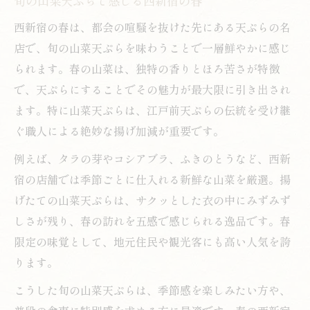
旬の山菜天ぷらで感じる西新宿の春
西新宿の天ぷら店で味わう山菜の旬と特徴
西新宿の春は、都会の喧騒を抜けた先にある天ぷらの名
天ぷらと山菜のバランスが美味しさの決め
店で、旬の山菜天ぷらを味わうことで一層鮮やかに感じ
手
られます。春の山菜は、独特の香りとほろ苦さが特徴
山菜天ぷらをより楽しむための食べ方の工
で、天ぷらにすることでその魅力が最大限に引き出され
夫
ます。特に山菜天ぷらは、江戸前天ぷらの伝統を受け継
ぐ職人による絶妙な揚げ加減が重要です。
西新宿ならではの山菜天ぷら体験の魅力
天ぷら好きなら旬の山菜を西新宿で堪能
例えば、タラの芽やコシアブラ、ふきのとうなど、西新
宿の店舗では季節ごとに仕入れる新鮮な山菜を厳選。揚
天ぷら愛好家が選ぶ山菜の楽しみ方
げたての山菜天ぷらは、サクッとした衣の中にみずみず
西新宿で旬を味わう山菜天ぷらの魅力
しさが残り、春の訪れを五感で感じられる逸品です。春
山菜天ぷらの美味しさを引き出す秘訣
限定の味覚として、地元住民や観光客にも高い人気を誇
天ぷらで味わう山菜の新鮮な食感
ります。
西新宿でしか味わえない山菜天ぷらの特別
こうした旬の山菜天ぷらは、季節感を楽しみたい方や、
感