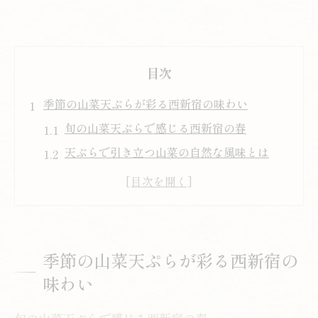
目次
季節の山菜天ぷらが彩る西新宿の味わい
旬の山菜天ぷらで感じる西新宿の春
天ぷらで引き立つ山菜の自然な風味とは
季節の山菜天ぷらを選ぶポイントと楽しみ
方
山菜と天ぷらが織りなす西新宿の美食体験
香り高い山菜天ぷらで味わう贅沢な時間
季節の山菜天ぷらが彩る西新宿の
山菜の魅力が光る西新宿で天ぷら体験
味わい
山菜天ぷらの奥深さを西新宿で体感する方
法