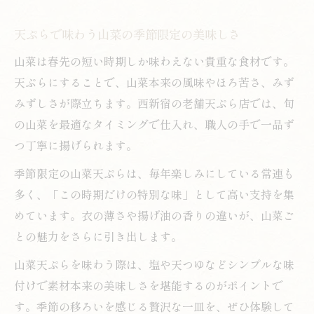
天ぷらで味わう山菜の季節限定の美味しさ
山菜は春先の短い時期しか味わえない貴重な食材です。
天ぷらにすることで、山菜本来の風味やほろ苦さ、みず
みずしさが際立ちます。西新宿の老舗天ぷら店では、旬
の山菜を最適なタイミングで仕入れ、職人の手で一品ず
つ丁寧に揚げられます。
季節限定の山菜天ぷらは、毎年楽しみにしている常連も
多く、「この時期だけの特別な味」として高い支持を集
めています。衣の薄さや揚げ油の香りの違いが、山菜ご
との魅力をさらに引き出します。
山菜天ぷらを味わう際は、塩や天つゆなどシンプルな味
付けで素材本来の美味しさを堪能するのがポイントで
す。季節の移ろいを感じる贅沢な一皿を、ぜひ体験して