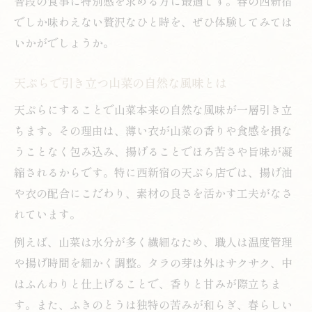
普段の食事に特別感を求める方に最適です。春の西新宿
香り豊かな山菜天ぷらが紡ぐ西新宿の春
でしか味わえない贅沢なひと時を、ぜひ体験してみては
山菜天ぷらで感じる春の訪れと西新宿の風
いかがでしょうか。
情
香りと食感を楽しむ山菜天ぷらの選び方
天ぷらで引き立つ山菜の自然な風味とは
天ぷらで味わう山菜の季節限定の美味しさ
天ぷらにすることで山菜本来の自然な風味が一層引き立
西新宿で体験する山菜天ぷらの贅沢時間
ちます。その理由は、薄い衣が山菜の香りや食感を損な
山菜天ぷらが引き立てる春の味覚の魅力
うことなく包み込み、揚げることでほろ苦さや旨味が凝
江戸前天ぷらに山菜を添えて西新宿の新発見
縮されるからです。特に西新宿の天ぷら店では、揚げ油
や衣の配合にこだわり、素材の良さを活かす工夫がなさ
伝統の江戸前天ぷらと山菜の絶妙な組み合
れています。
わせ
山菜で広がる江戸前天ぷらの新しい世界
例えば、山菜は水分が多く繊細なため、職人は温度管理
や揚げ時間を細かく調整。タラの芽は外はサクサク、中
西新宿で味わう江戸前天ぷらと山菜の融合
はふんわりと仕上げることで、香りと甘みが際立ちま
天ぷらに山菜を添えることで生まれる発見
す。また、ふきのとうは独特の苦みが和らぎ、春らしい
山菜天ぷらで知る江戸前技法の奥深さ