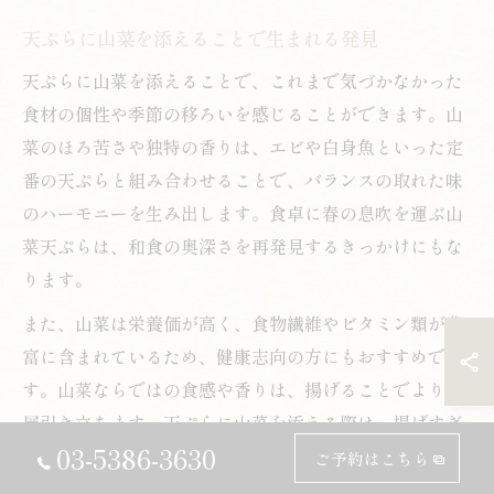
天ぷらに山菜を添えることで生まれる発見
天ぷらに山菜を添えることで、これまで気づかなかった
食材の個性や季節の移ろいを感じることができます。山
菜のほろ苦さや独特の香りは、エビや白身魚といった定
番の天ぷらと組み合わせることで、バランスの取れた味
のハーモニーを生み出します。食卓に春の息吹を運ぶ山
菜天ぷらは、和食の奥深さを再発見するきっかけにもな
ります。
また、山菜は栄養価が高く、食物繊維やビタミン類が豊
富に含まれているため、健康志向の方にもおすすめで
す。山菜ならではの食感や香りは、揚げることでより一
層引き立ちます。天ぷらに山菜を添える際は、揚げすぎ
03-5386-3630
に注意し、素材の鮮度や季節感を大切にしましょう。
ご予約はこちら