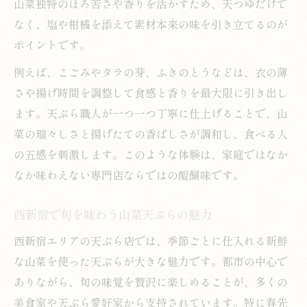
山菜独特のほろ苦さや香りを活かすため、天つゆだけで
なく、塩や柑橘を添えて素材本来の味を引き立てるのが
ポイントです。
例えば、こごみやタラの芽、ふきのとうなどは、衣の薄
さや揚げ時間を調整して食感と香りを最大限に引き出し
ます。天ぷら職人が一つ一つ丁寧に仕上げることで、山
菜の瑞々しさと揚げたての香ばしさが調和し、食べる人
の五感を刺激します。このような体験は、家庭ではなか
なか味わえない専門店ならではの醍醐味です。
西新宿で旬を味わう山菜天ぷらの魅力
西新宿エリアの天ぷら店では、季節ごとに仕入れる新鮮
な山菜を使った天ぷらが大きな魅力です。都市の中心で
ありながら、旬の味覚を贅沢に楽しめることが、多くの
美食家や天ぷら愛好家から支持されています。特に春先