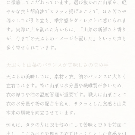
に徹底してこだわっています。選び抜かれた山菜を、軽
やかな衣と胡麻油でカラッと揚げることで、ほろ苦さや
瑞々しさが引き立ち、季節感をダイレクトに感じられま
す。実際に店を訪れた方からは、「山菜の新鮮さと香り
が、今までの天ぷらのイメージを覆した」といった声も
多く寄せられています。
天ぷらと山菜のバランスが美味しさの決め手
天ぷらの美味しさは、素材と衣、油のバランスに大きく
左右されます。特に山菜は水分量や繊維質が多いため、
衣の厚さや油の温度管理が重要です。職人は山菜ごとに
衣の水分量や粉の配合を変え、サクッとした食感と山菜
本来の風味を両立させています。
例えば、タラの芽は衣を薄めにして苦味と香りを前面に
出し、こごみはやや厚めの衣でほっくりとした食感を引