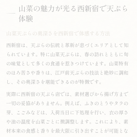
山菜の魅力が光る西新宿で天ぷら
体験
山菜天ぷらの奥深さを西新宿で体感する方法
西新宿は、天ぷらの伝統と革新が息づくエリアとして知
られています。特に山菜天ぷらは、春の訪れとともに旬
の味覚として多くの食通を惹きつけています。山菜特有
のほろ苦さや香りは、江戸前天ぷらの技法と絶妙に調和
し、その奥深さを堪能できるのが特徴です。
実際に西新宿の天ぷら店では、素材選びから揚げ方まで
一切の妥協がありません。例えば、ふきのとうやタラの
芽、こごみなどは、入荷当日に下処理を行い、衣の厚さ
や油の温度を山菜ごとに微調整します。これにより、素
材本来の食感と香りを最大限に引き出すことが可能とな