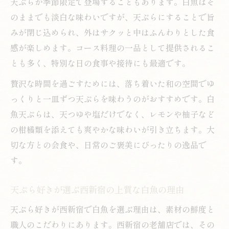
天ぷらが季節限定で登場することもあります。白魚はそ
のままでも淡白な味わいですが、天ぷらにすることで旨
みが閉じ込められ、外はサクッと中はふんわりとした食
感が楽しめます。コース料理の一品として提供されるこ
とも多く、特別な日の食事や接待にも最適です。
贅沢な時間を過ごすためには、落ち着いた和の空間でゆ
っくりと一皿ずつ天ぷらを味わうのがおすすめです。白
魚天ぷらは、天つゆや塩だけでなく、レモンや柚子など
の柑橘類を添えても爽やかな味わいが引き立ちます。大
切な方との会食や、日常のご褒美にぴったりの逸品で
す。
天ぷら好きが選ぶ西新宿の上質な白魚の理由
天ぷら好きが西新宿で白魚を選ぶ理由は、素材の鮮度と
職人のこだわりにあります。西新宿の老舗店では、その