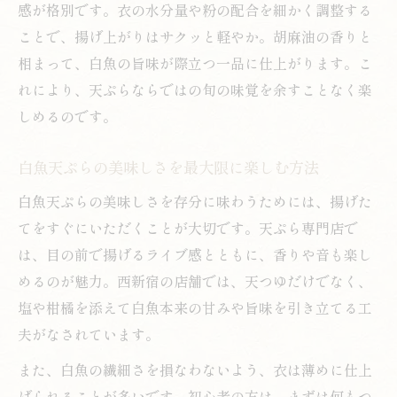
感が格別です。衣の水分量や粉の配合を細かく調整する
ことで、揚げ上がりはサクッと軽やか。胡麻油の香りと
相まって、白魚の旨味が際立つ一品に仕上がります。こ
れにより、天ぷらならではの旬の味覚を余すことなく楽
しめるのです。
白魚天ぷらの美味しさを最大限に楽しむ方法
白魚天ぷらの美味しさを存分に味わうためには、揚げた
てをすぐにいただくことが大切です。天ぷら専門店で
は、目の前で揚げるライブ感とともに、香りや音も楽し
めるのが魅力。西新宿の店舗では、天つゆだけでなく、
塩や柑橘を添えて白魚本来の甘みや旨味を引き立てる工
夫がなされています。
また、白魚の繊細さを損なわないよう、衣は薄めに仕上
げられることが多いです。初心者の方は、まずは何もつ