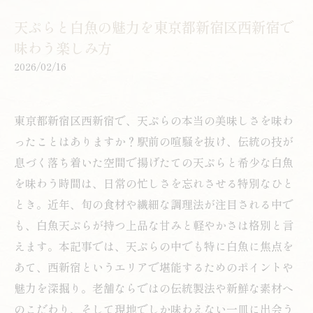
天ぷらと白魚の魅力を東京都新宿区西新宿で
味わう楽しみ方
2026/02/16
東京都新宿区西新宿で、天ぷらの本当の美味しさを味わ
ったことはありますか？駅前の喧騒を抜け、伝統の技が
息づく落ち着いた空間で揚げたての天ぷらと希少な白魚
を味わう時間は、日常の忙しさを忘れさせる特別なひと
とき。近年、旬の食材や繊細な調理法が注目される中で
も、白魚天ぷらが持つ上品な甘みと軽やかさは格別と言
えます。本記事では、天ぷらの中でも特に白魚に焦点を
あて、西新宿というエリアで堪能するためのポイントや
魅力を深掘り。老舗ならではの伝統製法や新鮮な素材へ
のこだわり、そして現地でしか味わえない一皿に出会う