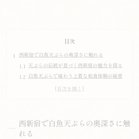
目次
西新宿で白魚天ぷらの奥深さに触れる
天ぷらの伝統が息づく西新宿の魅力を探る
白魚天ぷらで味わう上質な和食体験の秘密
新宿ならではの天ぷらの楽しみ方と旬の食
材
天ぷらと白魚の組み合わせが生む深い味わ
い
西新宿で白魚天ぷらの奥深さに触
口コミで評判の天ぷら体験を西新宿で実感
れる
繊細な白魚の天ぷらがもたらす贅沢な体験