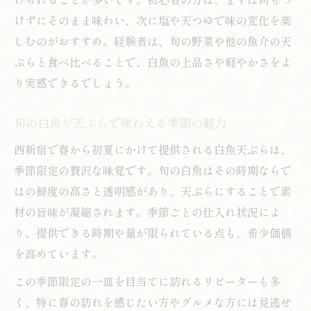
けずにそのまま味わい、次に塩や天つゆで味の変化を楽
しむのがおすすめ。経験者は、旬の野菜や他の魚介の天
ぷらと食べ比べることで、白魚の上品さや軽やかさをよ
り実感できるでしょう。
旬の白魚が天ぷらで味わえる季節の魅力
西新宿で春から初夏にかけて提供される白魚天ぷらは、
季節限定の贅沢な味覚です。旬の白魚はその時期ならで
はの鮮度の高さと透明感があり、天ぷらにすることで素
材の旨味が凝縮されます。季節ごとの仕入れ状況によ
り、提供できる時期や量が限られている点も、希少価値
を高めています。
この季節限定の一皿を目当てに訪れるリピーターも多
く、特に春の訪れを感じたい方やグルメな方には見逃せ