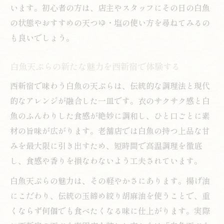
います。初心者の方は、店主やスタッフにその日の白魚
の状態やおすすめの天つゆ・塩の使い方を尋ねてみるの
も良いでしょう。
白魚天ぷらの新たな魅力を西新宿で体験する
西新宿で味わう白魚の天ぷらは、伝統的な調理法と現代
的なアレンジが融合した一皿です。衣のサクサク感と白
魚のふんわりした食感が絶妙に調和し、ひと口ごとに素
材の旨味が広がります。老舗店では白魚の持つ上品な甘
みを最大限に引き出すため、短時間で高温調理を徹底
し、食感や香りを損なわないよう工夫されています。
白魚天ぷらの魅力は、その軽やかさにあります。揚げ油
にこだわり、伝統の玉締め絞り胡麻油を使うことで、重
くならず何個でも食べたくなる味に仕上がります。実際