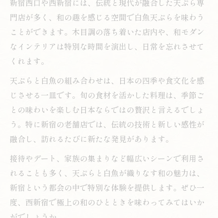
新宿西口や西新宿には、伝統と現代が融合した天ぷら専
門店が多く、和の趣を感じる空間で白魚天ぷらを味わう
ことができます。木目調の落ち着いた店内や、和モダン
なインテリアは特別な時間を演出し、日常を忘れさせて
くれます。
天ぷらと白魚の組み合わせは、日本の四季や食文化を感
じさせる一皿です。旬の食材を活かした料理は、季節ご
との味わいを楽しむ日本ならではの贅沢と言えるでしょ
う。特に新宿の老舗店では、伝統の技術と新しい感性が
融合し、訪れるたびに新たな発見があります。
接待やデート、家族の集まりなど幅広いシーンで利用さ
れることも多く、天ぷらと白魚が織りなす和の魅力は、
新宿という都会の中で特別な体験を提供します。ぜひ一
度、西新宿で極上の和のひとときを味わってみてはいか
がでしょうか。