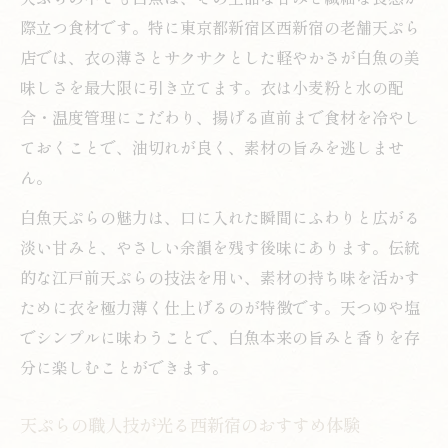
際立つ食材です。特に東京都新宿区西新宿の老舗天ぷら
店では、衣の薄さとサクサクとした軽やかさが白魚の美
味しさを最大限に引き立てます。衣は小麦粉と水の配
合・温度管理にこだわり、揚げる直前まで食材を冷やし
ておくことで、油切れが良く、素材の旨みを逃しませ
ん。
白魚天ぷらの魅力は、口に入れた瞬間にふわりと広がる
淡い甘みと、やさしい余韻を残す後味にあります。伝統
的な江戸前天ぷらの技法を用い、素材の持ち味を活かす
ために衣を極力薄く仕上げるのが特徴です。天つゆや塩
でシンプルに味わうことで、白魚本来の旨みと香りを存
分に楽しむことができます。
天ぷらの職人技が光る西新宿のおすすめ体験