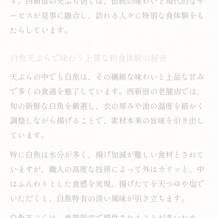
す。西新宿の天ぷら店では、伝統の味わいと現代的なサ
天ぷらと白魚の上品な味わいを味わう方法
ービスが見事に融合し、訪れる人々に特別な食体験をも
たらしています。
西新宿エリアで見つける天ぷらの楽しみ方
口コミで注目の天ぷら白魚体験を詳しく紹
白魚天ぷらで味わう上質な和食体験の秘密
介
天ぷらの中でも白魚は、その繊細な味わいと上品な甘み
白魚と天ぷらの組み合わせが新宿で注目される
で多くの食通を魅了しています。西新宿の老舗店では、
理由
旬の新鮮な白魚を厳選し、衣の厚みや油の温度を細かく
白魚天ぷらが新宿で愛される秘密に迫る
調整しながら揚げることで、素材本来の旨味を引き出し
天ぷらの技術と白魚の相性が生む美味しさ
ています。
新宿で味わう天ぷら白魚の旬の楽しみ方
特に白魚は水分が多く、揚げ加減が難しい食材とされて
口コミから見る天ぷらと白魚の人気の理由
いますが、職人の高度な技術によって外はカリッと、中
天ぷらと白魚が織りなす新宿の和の魅力
はふんわりとした食感を実現。揚げたてを天つゆや塩で
天ぷらに白魚が選ばれる旬の美味しさとは
いただくと、白魚特有の淡い風味が引き立ちます。
天ぷらで引き立つ白魚の旬の味覚を知る
白魚天ぷらは、季節限定で提供されることが多いため、