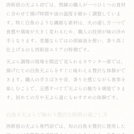
西新宿の天ぷら店では、熟練の職人が一つひとつの食材
に合わせて揚げ時間や油の温度を細かく調整していま
す。特に白魚のような繊細な素材は、火の通し方一つで
食感や風味が大きく変わるため、職人の技術が味の決め
手となります。老舗ならではの胡麻油を使い、香り高く
仕上げるのも西新宿エリアの特徴です。
天ぷら調理の現場を間近で見られるカウンター席では、
揚げたての白魚天ぷらをすぐに味わえる贅沢な体験がで
きます。職人の手さばきや音、香りを感じながら食事を
楽しむことで、五感すべてで天ぷらの魅力を堪能できま
す。初めての方や天ぷら通にもおすすめの体験です。
白魚を天ぷらで味わう贅沢な時間の過ごし方
西新宿の天ぷら専門店では、旬の白魚を贅沢に使用した