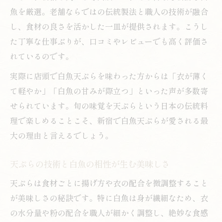
魚を厳選。老舗ならではの伝統製法と職人の技術が融合
し、食材の良さを活かした一皿が提供されます。こうし
た丁寧な仕事ぶりが、口コミやレビューでも高く評価さ
れているのです。
実際に店頭で白魚天ぷらを味わった方からは「衣が薄く
て軽やか」「白魚の甘みが際立つ」といった声が多数寄
せられています。旬の味覚を天ぷらという日本の伝統料
理で楽しめることこそ、新宿で白魚天ぷらが愛される最
大の理由と言えるでしょう。
天ぷらの技術と白魚の相性が生む美味しさ
天ぷらは食材ごとに揚げ方や衣の配合を微調整すること
が美味しさの秘訣です。特に白魚は身が繊細なため、衣
の水分量や粉の配合を職人が細かく調整し、絶妙な食感