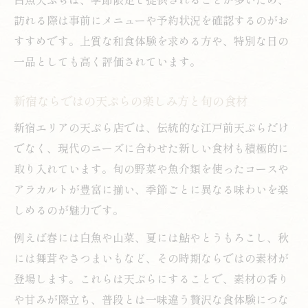
白魚天ぷらの美味しさを最大限に楽しむ方
訪れる際は事前にメニューや予約状況を確認するのがお
法
すすめです。上質な和食体験を求める方や、特別な日の
旬の白魚が天ぷらで味わえる季節の魅力
一品としても高く評価されています。
天ぷら好きが注目する白魚の選び方を伝授
新宿ならではの天ぷらの楽しみ方と旬の食材
天ぷらで旬を感じる白魚の美味しさを解説
和の伝統とモダンが融合する西新宿天ぷら体験
新宿エリアの天ぷら店では、伝統的な江戸前天ぷらだけ
でなく、現代のニーズに合わせた新しい食材も積極的に
天ぷらの和の伝統を感じる西新宿の名店
取り入れています。旬の野菜や魚介類を使ったコースや
白魚天ぷらで味わう現代と伝統の融合
アラカルトが豊富に揃い、季節ごとに異なる味わいを楽
西新宿で体験する天ぷらの新しい楽しみ方
しめるのが魅力です。
天ぷら好き必見の和モダンな空間を紹介
例えば春には白魚や山菜、夏には鮎やとうもろこし、秋
口コミで人気の西新宿天ぷら体験の魅力
には舞茸やさつまいもなど、その時期ならではの素材が
登場します。これらは天ぷらにすることで、素材の香り
や甘みが際立ち、普段とは一味違う贅沢な食体験につな