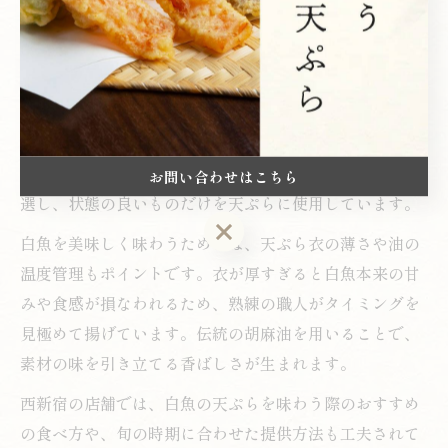
天ぷら通も納得の西新宿白魚の選び方ポイント
天ぷらを語る上で、素材の鮮度と選び方は最重要です。
特に白魚は繊細な味わいが特徴であるため、仕入れの段
階で透明感や身の張りを確認することが大切です。西新
宿エリアの老舗では、毎朝市場から直送された白魚を厳
お問い合わせはこちら
選し、状態の良いものだけを天ぷらに使用しています。
お問い合わせはこちら
白魚を美味しく味わうためには、天ぷら衣の薄さや油の
温度管理もポイントです。衣が厚すぎると白魚本来の甘
みや食感が損なわれるため、熟練の職人がタイミングを
見極めて揚げています。伝統の胡麻油を用いることで、
素材の味を引き立てる香ばしさが生まれます。
西新宿の店舗では、白魚の天ぷらを味わう際のおすすめ
の食べ方や、旬の時期に合わせた提供方法も工夫されて