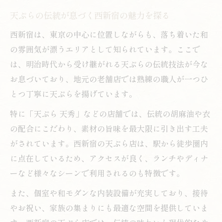
白魚天ぷらの繊細な衣と旨みの魅力を解説
天ぷらの伝統が息づく西新宿の魅力を探る
天ぷらの職人技が光る西新宿のおすすめ体
西新宿は、東京の中心に位置しながらも、落ち着いた和
験
の雰囲気が漂うエリアとして知られています。ここで
白魚を天ぷらで味わう贅沢な時間の過ごし
は、明治時代から受け継がれる天ぷらの伝統技法が今な
方
お息づいており、地元の老舗店では熟練の職人が一つひ
天ぷら好きが選ぶ西新宿の上質な白魚の理
とつ丁寧に天ぷらを揚げています。
由
特に「天ぷら 天秀」などの店舗では、伝統の胡麻油や衣
口コミで広がる白魚天ぷらの美味しさを検
の配合にこだわり、素材の旨味を最大限に引き出す工夫
証
がされています。西新宿の天ぷら店は、駅から徒歩圏内
天ぷら好き必見の西新宿白魚の魅力案内
に点在しているため、アクセスが良く、ランチやディナ
ーなど様々なシーンで利用されるのも特徴です。
天ぷら通も納得の西新宿白魚の選び方ポイ
ント
また、個室や和モダンな内装設備が充実しており、接待
白魚天ぷらの新たな魅力を西新宿で体験す
やお祝い、家族の集まりにも最適な空間を提供していま
る