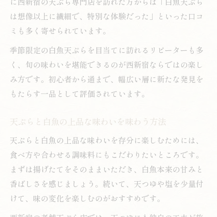
に西新宿の天ぷら専門店を訪れた方からは「白魚天ぷら
は想像以上に繊細で、特別な体験だった」といった口コ
ミも多く寄せられています。
季節限定の白魚天ぷらを目当てに訪れるリピーターも多
く、旬の味わいを堪能できるのが西新宿ならではの楽し
み方です。初心者から通まで、幅広い層に新たな発見を
もたらす一品として評価されています。
天ぷらと白魚の上品な味わいを味わう方法
天ぷらと白魚の上品な味わいを存分に楽しむためには、
食べ方や合わせる調味料にもこだわりたいところです。
まずは揚げたてをそのままいただき、白魚本来の甘みと
香ばしさを感じましょう。続いて、天つゆや塩を少量付
けて、味の変化を楽しむのがおすすめです。