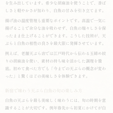
を生み出しています。希少な胡麻油を使うことで、香ば
しさと軽やかさが加わり、白魚の甘みを引き立てます。
揚げ油の温度管理も重要なポイントです。高温で一気に
揚げることで余分な油を吸わせず、白魚の瑞々しさを保
ったまま仕上げることができます。こうした技術が、天
ぷらと白魚の相性の良さを最大限に発揮させています。
例えば、老舗天ぷら店では江戸時代から伝わる玉締め絞
りの胡麻油を使い、素材の持ち味を活かした調理を徹
底。初めて食べた方でも「今までの天ぷらの概念が変わ
った」と驚くほどの美味しさを体験できます。
新宿で味わう天ぷら白魚の旬の楽しみ方
白魚の天ぷらを最も美味しく味わうには、旬の時期を意
識することが大切です。例年春先から初夏にかけてが白