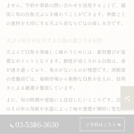
ません。予約や事前の問い合わせを活用することで、確
実に旬の白魚天ぷらを味わうことができます。季節ごと
の食材を大切にする天ぷら店ならではの楽しみ方です。
天ぷら好きが注目する白魚の選び方を伝授
天ぷらで白魚を美味しく味わうためには、素材選びが重
要なポイントとなります。鮮度が命とされる白魚は、身
が透き通っており、臭みがないものが理想です。西新宿
の老舗店では、毎朝市場から新鮮な白魚を仕入れ、目利
きによる厳選を徹底しています。
また、旬の時期や産地にも注目したいところです。白魚
はその年の気候や水温によって味や食感が微妙に変化す
るため、店主のこだわりや仕入れの工夫を聞くのも楽し
03-5386-3630
ご予約はこちら
みの一つ。初心者の方は「本日のおすすめ」や「旬の一