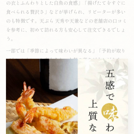
の衣とふんわりとした白魚の食感」「揚げたてをすぐに
食べられる贅沢さ」などが挙げられ、リピーターが多い
のも特徴です。天ぷら 天秀や天兼などの老舗店の口コミ
を参考に、初めて訪れる方も安心して注文できるでしょ
う。
一部では「季節によって味わいが異なる」「予約が取り
づらい」といった声もあり、人気の高さがうかがえま
す。実際に体験した方の感想をもとに、白魚天ぷらの魅
力を再確認することで、より満足度の高い食事体験が期
待できます。口コミを参考に、ぜひ自分だけのお気に入
りの一皿を見つけてください。
天ぷら好き必見の西新宿白魚の魅
力案内