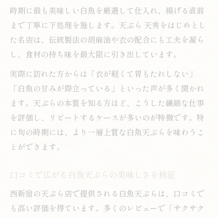
時期に最も美味しい白魚を厳選して仕入れ、揚げる直前
まで丁寧に下処理を施します。天ぷら 天秀をはじめとし
た名店は、伝統製法の胡麻油や衣の配合にも工夫を凝ら
し、食材の持ち味を最大限に引き出しています。
実際に訪れた方からは「衣が軽くて胃もたれしない」
「白魚の甘みが際立っている」といった声が多く聞かれ
ます。天ぷらの本質を知る方ほど、こうした繊細な仕事
を評価し、リピートするケースが多いのが特徴です。特
に旬の時期には、より一層上質な白魚天ぷらを味わうこ
とができます。
口コミで広がる白魚天ぷらの美味しさを検証
西新宿の天ぷら店で提供される白魚天ぷらは、口コミで
も高い評価を得ています。多くのレビューで「サクサク