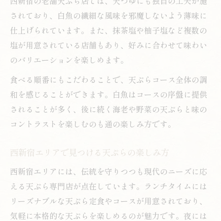
西新宿の老舗天ぷら店では、天つゆにも独自の工夫が施
されており、白魚の繊細な風味を邪魔しないよう薄味に
仕上げられています。また、抹茶塩や柚子塩など複数の
塩が用意されている店舗もあり、好みに合わせて味わい
のバリエーションを楽しめます。
食べる順番にもこだわることで、天ぷらコース全体の調
和を感じることができます。白魚はコースの序盤に提供
されることが多く、後に続く海老や野菜の天ぷらと味の
コントラストを楽しむのも通の楽しみ方です。
西新宿エリアで見つける天ぷらの楽しみ方
西新宿エリアには、伝統を守りつつも現代のニーズに応
える天ぷら専門店が点在しています。ランチタイムには
リーズナブルな天ぷら定食やコースが用意されており、
気軽に本格的な天ぷらを楽しめるのが魅力です。夜には