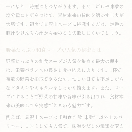
一になり、時短にもつながります。また、だしや味噌の
塩分量にも気をつけて、素材本来の旨味を活かす工夫が
大切です。初めて具沢山スープに挑戦する方は、定番の
豚汁やけんちん汁から始めると失敗しにくいでしょう。
野菜たっぷり和食スープが人気の秘密とは
野菜たっぷりの和食スープが人気を集める最大の理由
は、栄養バランスの良さと食べ応えにあります。1杯で
複数の野菜を摂取できるため、忙しい日でも不足しがち
なビタミンやミネラルをしっかり補えます。また、スー
プにすることで野菜の甘味や旨味が引き出され、食材本
来の美味しさを実感できるのも魅力です。
例えば、具沢山スープは「和食 汁物 味噌汁 以外」のバ
リエーションとしても人気で、味噌やだしの種類を変え