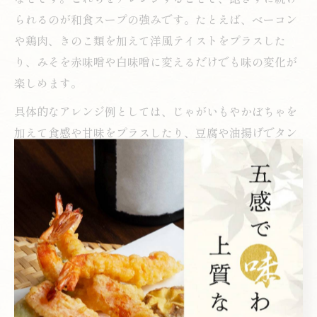
られるのが和食スープの強みです。たとえば、ベーコン
や鶏肉、きのこ類を加えて洋風テイストをプラスした
り、みそを赤味噌や白味噌に変えるだけでも味の変化が
楽しめます。
具体的なアレンジ例としては、じゃがいもやかぼちゃを
加えて食感や甘味をプラスしたり、豆腐や油揚げでタン
パク質を補ったりする方法があります。また、調理時間
を短縮したい場合は、カット野菜や冷凍野菜を活用する
のもおすすめです。
アレンジの際の注意点は、具材の加熱時間や味付けの濃
さに注意することです。特に複数の具材を使う場合は、
火の通りやすいものから順番に加えると失敗しにくいで
す。人気の「具沢山 スープ つくれぽ 1000」レシピを参
考にすると、初心者でも美味しく仕上げることができま