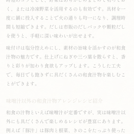
く、または冷凍野菜を活用するのも有効です。具材を一
度に鍋に投入することで火の通りも均一になり、調理時
間も短縮できます。だしは市販のだしパックや顆粒だし
を使うと、手軽に深い味わいが出せます。
味付けは塩分控えめにし、素材の旨味を活かすのが和食
汁物の魅力です。仕上げにねぎや三つ葉を散らすと、香
りと彩りが加わり食欲もアップします。こうした工夫
で、毎日でも飽きずに具だくさんの和食汁物を楽しむこ
とができます。
味噌汁以外の和食汁物アレンジレシピ紹介
和食の汁物といえば味噌汁が定番ですが、実は味噌汁以
外にも具だくさんで楽しめるレシピが豊富にあります。
例えば「豚汁」は豚肉と根菜、きのこをたっぷり使った