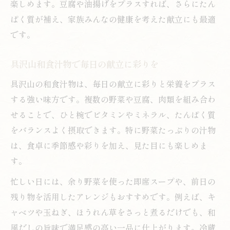
楽しめます。豆腐や油揚げをプラスすれば、さらにたん
ぱく質が補え、家族みんなの健康を考えた献立にも最適
です。
具沢山和食汁物で毎日の献立に彩りを
具沢山の和食汁物は、毎日の献立に彩りと栄養をプラス
する強い味方です。複数の野菜や豆腐、肉類を組み合わ
せることで、ひと椀でビタミンやミネラル、たんぱく質
をバランスよく摂取できます。特に野菜たっぷりの汁物
は、食卓に季節感や彩りを加え、見た目にも楽しめま
す。
忙しい日には、余り野菜を使った即席スープや、前日の
残り物を活用したアレンジもおすすめです。例えば、キ
ャベツや玉ねぎ、ほうれん草をさっと煮るだけでも、和
風だしの旨味で満足感の高い一品に仕上がります。冷蔵