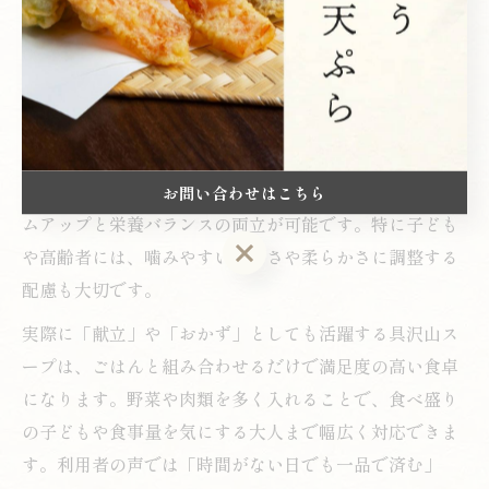
す。
具沢山スープで家族も満足する和食メニュー
家族全員が満足する和食の具沢山スープメニューは、主
菜にも副菜にもなり得る万能さが魅力です。豚肉や鶏
肉、豆腐などのタンパク質源を加えることで、ボリュー
お問い合わせはこちら
ムアップと栄養バランスの両立が可能です。特に子ども
お問い合わせはこちら
や高齢者には、噛みやすい大きさや柔らかさに調整する
配慮も大切です。
実際に「献立」や「おかず」としても活躍する具沢山ス
ープは、ごはんと組み合わせるだけで満足度の高い食卓
になります。野菜や肉類を多く入れることで、食べ盛り
の子どもや食事量を気にする大人まで幅広く対応できま
す。利用者の声では「時間がない日でも一品で済む」