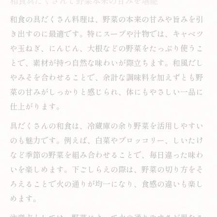
和食具だくさんで野菜本来の甘みを堪能
野菜たっぷり和食スープが人気の秘密とは
和食の具だくさん料理は、野菜の本来の甘みや旨みを引
具だくさん和食スープランキング流アレン
き出すのに最適です。特にスープや汁物では、キャベツ
ジ術
や玉ねぎ、にんじん、大根などの野菜をたっぷり使うこ
具沢山スープで家族も満足する和食メニュ
とで、素材が持つ自然な味わいが際立ちます。和風だし
ー
やみそを合わせることで、余計な調味料を加えずとも野
菜の甘みがしっかりと感じられ、体にもやさしい一品に
和食スープで叶えるダイエットと栄養補給
仕上がります。
定番の汁物が具だくさんで大満足に変身
具だくさんの和食は、冷蔵庫の余り野菜を活用しやすい
和食汁物が具だくさんで満腹感アップの工
のも魅力です。例えば、白菜やブロッコリー、しいたけ
夫
など季節の野菜を組み合わせることで、毎日違った味わ
人気の和食汁物を具だくさんで楽しむコツ
いを楽しめます。下ごしらえの際は、野菜の切り方をそ
味噌汁以外の和食汁物アレンジレシピ紹介
ろえることで火の通りが均一になり、食感の違いも楽し
汁物レシピ人気一位の具だくさん和食とは
めます。
具沢山和食汁物で毎日の献立に彩りを