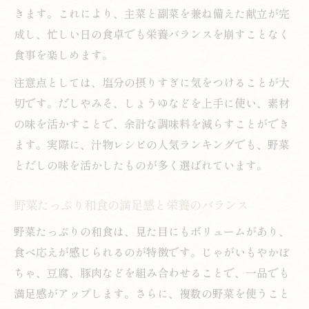
和食スープで余り野菜を無駄なく活用
きます。これにより、主菜と副菜を兼ね備えた献立が完
冷蔵庫の野菜が主役の具沢山和食レシピ
成し、忙しい日の食卓でも栄養バランスを崩すことなく
和食の具だくさんスープで時短調理を実現
食事を楽しめます。
簡単和食スープが具だくさんで満足度アッ
注意点としては、塩分の摂りすぎに気をつけることが大
プ
切です。だしやみそ、しょうゆなどを上手に使い、素材
野菜たっぷり和食スープ殿堂入りの魅力
の味を活かすことで、余計な調味料を減らすことができ
ます。実際に、汁物レシピの人気ランキングでも、野菜
とだしの味を活かしたものが多く選ばれています。
野菜たっぷり和食の満足感と栄養のバランス
野菜たっぷりの和食は、見た目にもボリュームがあり、
食べ応えが感じられるのが特徴です。じゃがいもやかぼ
ちゃ、豆腐、豚肉などを組み合わせることで、一品でも
満足感がアップします。さらに、複数の野菜を使うこと