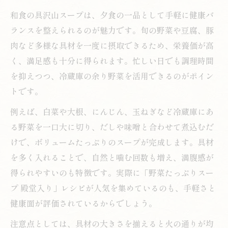
和食の具沢山スープは、夕食の一品として手軽に健康バ
ランスを整えられるのが魅力です。旬の野菜や豆腐、豚
肉など多様な具材を一度に摂取できるため、栄養価が高
く、満足感も十分に得られます。忙しい日でも調理時間
を抑えつつ、冷蔵庫の余り野菜を活用できるのがポイン
トです。
例えば、白菜や大根、にんじん、玉ねぎなど冷蔵庫にあ
る野菜を一口大に切り、だしや味噌と合わせて煮込むだ
けで、ボリュームたっぷりのスープが完成します。具材
を多く入れることで、自然と噛む回数も増え、満腹感が
得られやすいのも特徴です。実際に「野菜たっぷりスー
プ 殿堂入り」レシピが人気を集めているのも、手軽さと
健康面が評価されているからでしょう。
注意点としては、具材の大きさを揃えると火の通りが均