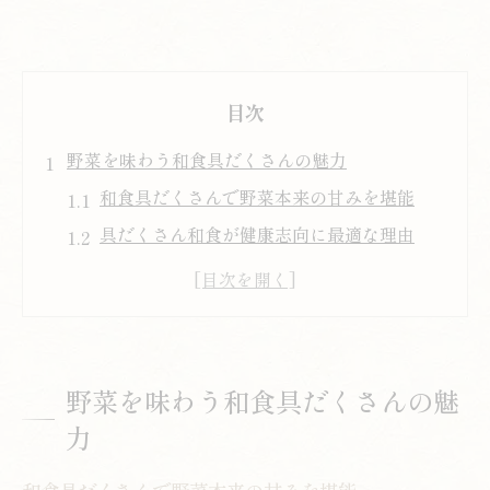
目次
野菜を味わう和食具だくさんの魅力
和食具だくさんで野菜本来の甘みを堪能
具だくさん和食が健康志向に最適な理由
野菜たっぷり和食の満足感と栄養のバラン
ス
毎日続けやすい和食具だくさんレシピの特
徴
野菜を味わう和食具だくさんの魅
和食の伝統が生きる具沢山スープの魅力
力
具沢山スープで叶えるヘルシーな夕食
和食の具沢山スープで夕食を手軽に健康化