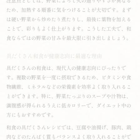
注意点としては、野菜によって火の通りやすさが異なる
和風レシピなら野菜たっぷりで手軽に栄養補給
ため、加熱する順番に気をつけることが大切です。まず
和風具沢山レシピで簡単栄養満点メニュー
は硬い野菜から炒めたり煮たりし、最後に葉物を加える
野菜たっぷり和食で手間なく健康生活
ことで、彩りもよく仕上がります。こうした工夫で、和
和食の具沢山スープ人気アレンジ方法
食ならではの野菜の甘みを最大限に引き出しましょう。
和風具だくさんスープで野菜嫌い克服
具だくさん和食が健康志向に最適な理由
和食レシピで野菜たっぷりの献立作り
飽きずに続く具沢山料理のコツとは
具だくさんの和食は、現代人の健康志向にぴったりで
す。複数の野菜を一度に摂取できるため、ビタミンや食
和食具だくさん料理を飽きずに続ける工夫
物繊維、ミネラルなどの栄養素を効率よく取り入れるこ
人気具沢山スープの和食アレンジアイデア
とができます。特に、野菜たっぷりのスープや汁物は、
和食レシピで具だくさん料理のバリエ増加
満腹感が得られるうえに低カロリーで、ダイエット中の
具だくさん和食を楽しむ味付けのヒント
方にもおすすめです。
和食の具だくさんスープで栄養に変化を
和食の具だくさんレシピでは、豆腐や油揚げ、豚肉、鶏
冷蔵庫の野菜で簡単和食スープを楽しむ
肉などのたんぱく質もバランスよく取り入れることがで