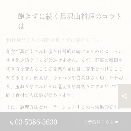
飽きずに続く具沢山料理のコツと
は
和食具だくさん料理を飽きずに続ける工夫
和食で具だくさん料理を日常的に続けるためには、マン
ネリ化を防ぐ工夫が欠かせません。まず、野菜の種類や
切り方を変えることで食感や見た目に変化をつけること
ができます。例えば、キャベツや白菜はざく切りや千切
り、玉ねぎやにんじんは乱切りや薄切りにするだけで、
同じ食材でも印象が変わります。
また、調理方法をローテーションするのも効果的です。
煮物や炒め物、スープなど調理法を変えると、それぞれ
03-5386-3630
ご予約はこちら
の野菜の旨味や食感を楽しめます。冷蔵庫に余っている