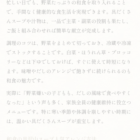
忙しい日でも、野菜たっぷりの和食を取り入れること
で、手間なく健康的な食生活を実現できます。具だくさ
んスープや汁物は、一品で主菜・副菜の役割も果たし、
ご飯と組み合わせれば簡単な献立が完成します。
調理のコツは、野菜をまとめて切っておき、冷蔵や冷凍
でストックすることです。白菜・ほうれん草・ブロッコ
リーなどは下ゆでしておけば、すぐに使えて時短になり
ます。味噌やだしのアレンジで飽きずに続けられるのも
和食の魅力です。
実際に「野菜嫌いの子どもも、だしの風味で食べやすく
なった」という声も多く、家族全員の健康維持に役立つ
メニューです。特に寒い季節や体調を崩しやすい時期に
は、温かい具だくさんスープが重宝します。
和食の具沢山スープ人気アレンジ方法