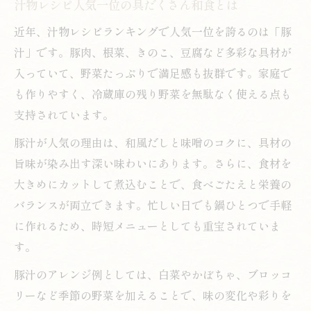
汁物レシピ人気一位の具だくさん和食とは
近年、汁物レシピランキングで人気一位を誇るのは「豚
汁」です。豚肉、根菜、きのこ、豆腐など多彩な具材が
入っていて、野菜たっぷりで満足感も抜群です。家庭で
も作りやすく、冷蔵庫の残り野菜を無駄なく使える点も
支持されています。
豚汁が人気の理由は、和風だしと味噌のコクに、具材の
旨味が染み出す深い味わいにあります。さらに、食材を
大きめにカットして煮込むことで、食べごたえと栄養の
バランスが両立できます。忙しい日でも鍋ひとつで手軽
に作れるため、時短メニューとしても重宝されていま
す。
豚汁のアレンジ例としては、白菜やかぼちゃ、ブロッコ
リーなど季節の野菜を加えることで、味の変化や彩りを