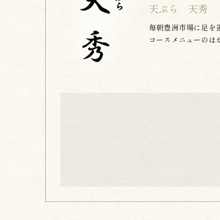
天ぷら 天秀
毎朝豊洲市場に足を
コースメニューのほ