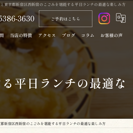
らと東京都新宿区西新宿のこごみを堪能する平日ランチの最適な楽しみ方
5386-3630
ご予約はこちら
問
当店の特徴
アクセス
ブログ
コラム
お客様の声
天ぷら
コース
する平日ランチの最適な
ランチ
ディナー
日本酒
京都新宿区西新宿のこごみを堪能する平日ランチの最適な楽しみ方