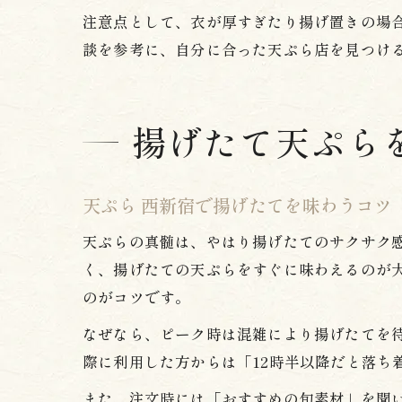
注意点として、衣が厚すぎたり揚げ置きの場
談を参考に、自分に合った天ぷら店を見つけ
揚げたて天ぷら
天ぷら 西新宿で揚げたてを味わうコツ
天ぷらの真髄は、やはり揚げたてのサクサク
く、揚げたての天ぷらをすぐに味わえるのが
のがコツです。
なぜなら、ピーク時は混雑により揚げたてを
際に利用した方からは「12時半以降だと落ち
また、注文時には「おすすめの旬素材」を聞