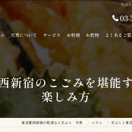
天ぷ
03-
ーム
天秀について
サービス
お料理
お飲物
よくあるご質
西新宿のこごみを堪能
楽しみ方
東京都西新宿の和食なら天ぷら 天秀
コラム
天ぷらと東