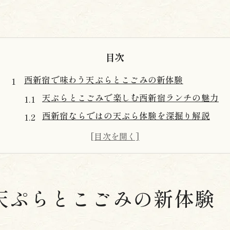
目次
西新宿で味わう天ぷらとこごみの新体験
天ぷらとこごみで楽しむ西新宿ランチの魅力
西新宿ならではの天ぷら体験を深掘り解説
新宿 天ぷらランキングに選ばれる理由とは
こごみが彩る天ぷら新宿の特別な食体験
西新宿 天ぷらの美味しい選び方とコツ
揚げたて天ぷらを平日ランチで堪能する方法
天ぷらとこごみの新体験
天ぷら 西新宿で揚げたてを味わうコツ
ランチに最適な天ぷら新宿の選び方解説