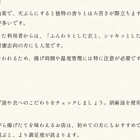
験
こごみ天ぷらの美味しい食べ方を解説
西新宿 天ぷらで得られる至福のひととき
山菜で、天ぷらにすると独特の香りとほろ苦さが際立ちま
が多いです。
した利用者からは、「ふんわりとした衣と、シャキッとし
健康志向の方にも人気です。
なわれるため、揚げ時間や温度管理には特に注意が必要で
。
げ油や衣へのこだわりをチェックしましょう。胡麻油を使
がら揚げたてを味わえるお店は、初めての方にもおすすめ
選ぶと、より満足度が高まります。