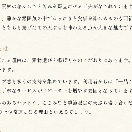
、素材の瑞々しさと苦みを際立たせる工夫がなされていま
カウンターで楽しむ天ぷらの新提案
く、静かな雰囲気の中でゆったりと食事を楽しめるのも西
天ぷら新宿 東口の穴場情報もご紹介
。どちらも揚げたての天ぷらを味わえる点が大きな魅力で
平日のお昼に楽しむ極上天ぷらのポイント紹介
天ぷら新宿 ランチで押さえたいポイント
とは
西新宿 天ぷらを平日ランチで満喫する方法
ばれる理由は、素材選びと揚げ方へのこだわりにあります
新宿 天ぷら 揚げたての美味しさの秘密
います。
こごみ天ぷらで感じる季節の味わい
お問い合わせはこちら
お問い合わせはこちら
天ぷら新宿 カウンター席の魅力と体験談
イブ感も多くの支持を集めています。利用者からは「一品
た丁寧なサービスがリピーターを増やす要因となっていま
新宿で天ぷらを美味しく楽しむための秘訣
新宿 天ぷら 美味しい安い店の見極め方
ムのあるセットや、こごみなど季節限定の天ぷら盛り合わ
の上位常連となる理由といえるでしょう。
天ぷら新宿 ランチで満足度を高めるコツ
揚げたて天ぷらが楽しめる店の選び方