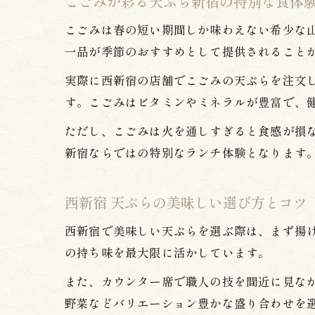
こごみが彩る天ぷら新宿の特別な食体
こごみは春の短い期間しか味わえない希少な
一品が季節のおすすめとして提供されること
実際に西新宿の店舗でこごみの天ぷらを注文
す。こごみはビタミンやミネラルが豊富で、
ただし、こごみは火を通しすぎると食感が損
新宿ならではの特別なランチ体験となります
西新宿 天ぷらの美味しい選び方とコツ
西新宿で美味しい天ぷらを選ぶ際は、まず揚
の持ち味を最大限に活かしています。
また、カウンター席で職人の技を間近に見な
野菜などバリエーション豊かな盛り合わせを