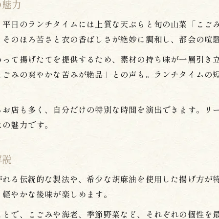
の魅力
新宿 天ぷら 美味しい 安い店の探し方
、平日のランチタイムには上質な天ぷらと旬の山菜「こご
天ぷら新宿 東口でも楽しめる平日ランチ
とそのほろ苦さと衣の香ばしさが絶妙に調和し、都会の喧
揚げたて天ぷらとこごみの相性を検証
わって揚げたてを提供するため、素材の持ち味が一層引き
旬のこごみが引き立つ天ぷらランチの魅力
こごみの爽やかな苦みが絶品」との声も。ランチタイムの
こごみ入り天ぷらが映える西新宿の名店
天ぷら新宿 ランチで旬を楽しむ秘訣
るお店も多く、自分だけの特別な時間を演出できます。リ
新宿 天ぷらランキング常連店の特徴とは
はの魅力です。
平日ランチで味わうこごみ天ぷらの魅力
揚げたて天ぷらとこごみの絶妙な組み合わせ
解説
天ぷら好き必見の西新宿エリア情報まとめ
がれる伝統的な製法や、希少な胡麻油を使用した揚げ方が
天ぷら 西新宿の注目エリアを徹底解説
と軽やかな後味が楽しめます。
新宿 天ぷら 美味しい 安いスポットまとめ
ことで、こごみや海老、季節野菜など、それぞれの個性を
天ぷら新宿 ランチで外せないポイント