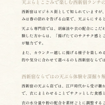
天ぷらとこごみで楽しむ西新宿ランチ
西新宿はビジネス街として知られていますが
みは春の訪れを告げる山菜で、天ぷらにする
天ぷら専門店では、胡麻油や衣の配合にこだ
験した方からは、「揚げたてのサクサク感と
が魅力です。
また、カウンター越しに揚げる様子を楽しめ
的や気分に合わせて選べるのも西新宿ならで
西新宿ならではの天ぷら体験を深掘り
西新宿の天ぷら店では、江戸時代から受け継
で、衣にまとわせることでサクッとした食感
衣の水分量や粉の配合を素材ごとに調整する