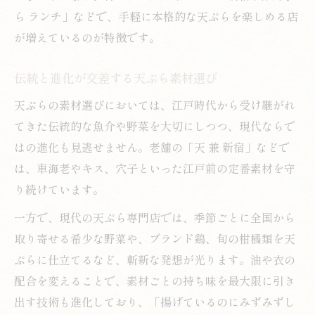
ら ランチ」などで、手軽に本格的な天ぷらを楽しめる店
が増えているのが特徴です。
伝統と進化が交差する天ぷら素材選び
天ぷらの素材選びにおいては、江戸時代から受け継がれ
てきた伝統的な魚介や野菜を大切にしつつ、現代ならで
はの進化も見逃せません。老舗の「天 兼 新宿」などで
は、車海老やキス、穴子といった江戸前の定番素材を守
り続けています。
一方で、現代の天ぷら専門店では、季節ごとに全国から
取り寄せる希少な野菜や、ブランド鶏、旬の柑橘類を天
ぷらに仕立てるなど、斬新な発想が光ります。油や衣の
配合を変えることで、素材ごとの持ち味を最大限に引き
出す技術も進化しており、「揚げているのにみずみずし