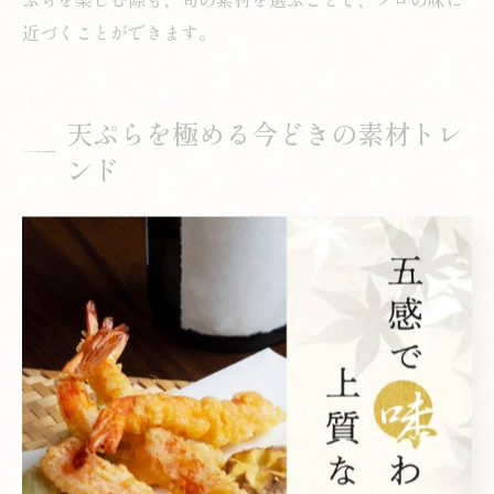
近づくことができます。
天ぷらを極める今どきの素材トレ
ンド
天ぷらの最新素材トレンド徹底リサーチ
天ぷらの世界では、近年「素材へのこだわり」が一層重
視されており、新宿西口駅周辺でもその傾向が顕著で
す。特に旬の魚介類や地元産の野菜だけでなく、全国各
地の希少な食材を取り入れる店舗が増加しています。ト
レンドの背景には、食材本来の味や香りを最大限に活か
すための工夫や、健康志向の高まりも影響しています。
例えば、江戸前の伝統的な素材に加え、アスパラガスや