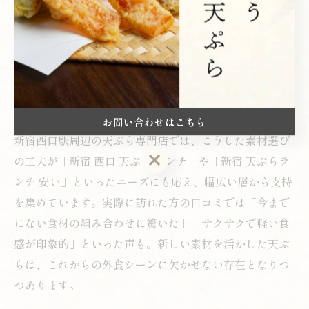
カリフラワー、ズッキーニといった西洋野菜や、地域限
定のブランド魚介などがラインナップに登場。さらに、
揚げ油も胡麻油や米油を独自にブレンドし、軽やかで香
ばしい仕上がりを追求する動きが見られます。これによ
り、従来の天ぷらのイメージを覆す新たな味わいが提供
されています。
お問い合わせはこちら
新宿西口駅周辺の天ぷら専門店では、こうした素材選び
お問い合わせはこちら
の工夫が「新宿 西口 天ぷら ランチ」や「新宿 天ぷらラ
ンチ 安い」といったニーズにも応え、幅広い層から支持
を集めています。実際に訪れた方の口コミでは「今まで
にない食材の組み合わせに驚いた」「サクサクで軽い食
感が印象的」といった声も。新しい素材を活かした天ぷ
らは、これからの外食シーンに欠かせない存在となりつ
つあります。