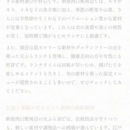
きる素材選びが肝心です。新宿西口駅周辺では、エビや
キス、イカなどの魚介類に加え、季節の野菜や山菜、さ
らには半熟卵やちくわなどのバリエーション豊かな素材
が定番となっています。これらは衣の食感や油との相性
が良く、短時間で揚がるためランチにも最適です。
また、最近は低カロリーな素材やグルテンフリーの衣を
使った天ぷらランチも登場し、健康志向の方や女性にも
好評です。ランチタイムは回転が早いため、揚げたてを
楽しめるメリットも大きく、旬の素材を使った限定メニ
ューが提供されることも多いので、ぜひチェックしてみ
てください。
伝統と革新が光る天ぷら素材の最新傾向
新宿西口駅周辺の天ぷら店では、伝統技法を守りつつ
も、新しい素材や調理法への挑戦が進んでいます。江戸