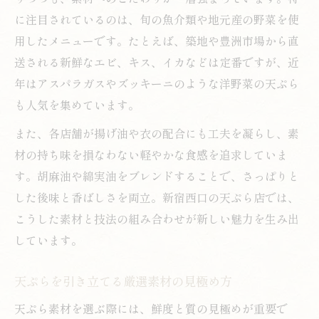
天ぷら素材の仕入れとトレンド解説
に注目されているのは、旬の魚介類や地元産の野菜を使
揚げたて天ぷらが映える素材選びの極意
用したメニューです。たとえば、築地や豊洲市場から直
注目を集める天ぷら素材とその理由
送される新鮮なエビ、キス、イカなどは定番ですが、近
天ぷらの味を決める素材選定のポイント
年はアスパラガスやズッキーニのような洋野菜の天ぷら
も人気を集めています。
こだわり素材が引き立つ新宿西口駅周辺
新宿西口駅周辺で選ぶ天ぷら素材の魅力
また、各店舗が揚げ油や衣の配合にも工夫を凝らし、素
材の持ち味を損なわない軽やかな食感を追求していま
こだわり素材を活かす天ぷらの楽しみ方
す。胡麻油や綿実油をブレンドすることで、さっぱりと
天ぷら専門店の素材選び最新トレンド
した後味と香ばしさを両立。新宿西口の天ぷら店では、
厳選素材が光る天ぷらの食べ比べ術
こうした素材と技法の組み合わせが新しい魅力を生み出
新宿西口駅界隈で味わう天ぷら素材特集
しています。
天ぷらを引き立てる厳選素材の見極め方
天ぷら素材を選ぶ際には、鮮度と質の見極めが重要で