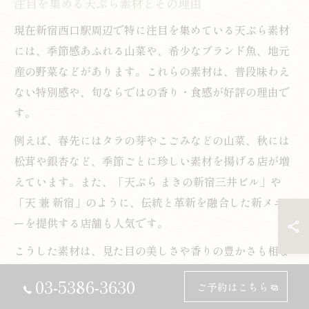
注目を集める天ぷら素材とその理由
現在新宿西口駅周辺で特に注目を集めている天ぷら素材
には、季節感あふれる山菜や、希少なブランド魚、地元
産の野菜などがあります。これらの素材は、普段味わえ
ない特別感や、旬ならではの香り・食感が好評の理由で
す。
例えば、春先にはタラの芽やこごみなどの山菜、秋には
松茸や銀杏など、季節ごとに珍しい素材を揚げる店が増
えています。また、「天ぷら まきの新宿三井ビル」や
「天 兼 新宿」のように、伝統と革新を融合した新メニュ
ーを提供する店舗も人気です。
こうした素材は、見た目の美しさや香りの豊かさも相ま
って、食事の体験価値を高めています。特別な日のラン
03-5386-3630
ご予約はこちら
チや会食にも最適とされ、リピーターを増やす要因とな