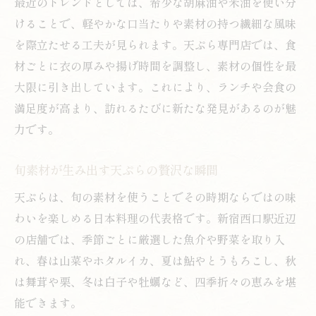
最近のトレンドとしては、希少な胡麻油や米油を使い分
けることで、軽やかな口当たりや素材の持つ繊細な風味
を際立たせる工夫が見られます。天ぷら専門店では、食
材ごとに衣の厚みや揚げ時間を調整し、素材の個性を最
大限に引き出しています。これにより、ランチや会食の
満足度が高まり、訪れるたびに新たな発見があるのが魅
力です。
旬素材が生み出す天ぷらの贅沢な瞬間
天ぷらは、旬の素材を使うことでその時期ならではの味
わいを楽しめる日本料理の代表格です。新宿西口駅近辺
の店舗では、季節ごとに厳選した魚介や野菜を取り入
れ、春は山菜やホタルイカ、夏は鮎やとうもろこし、秋
は舞茸や栗、冬は白子や牡蠣など、四季折々の恵みを堪
能できます。