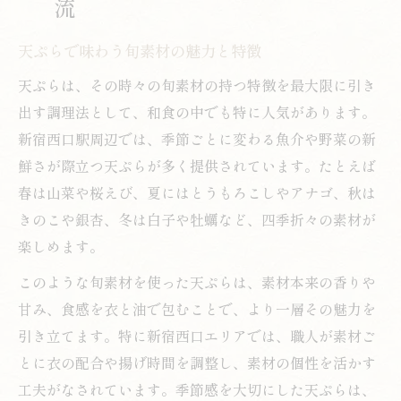
流
天ぷらで味わう旬素材の魅力と特徴
天ぷらは、その時々の旬素材の持つ特徴を最大限に引き
出す調理法として、和食の中でも特に人気があります。
新宿西口駅周辺では、季節ごとに変わる魚介や野菜の新
鮮さが際立つ天ぷらが多く提供されています。たとえば
春は山菜や桜えび、夏にはとうもろこしやアナゴ、秋は
きのこや銀杏、冬は白子や牡蠣など、四季折々の素材が
楽しめます。
このような旬素材を使った天ぷらは、素材本来の香りや
甘み、食感を衣と油で包むことで、より一層その魅力を
引き立てます。特に新宿西口エリアでは、職人が素材ご
とに衣の配合や揚げ時間を調整し、素材の個性を活かす
工夫がなされています。季節感を大切にした天ぷらは、