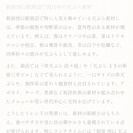
新宿西口駅周辺で流行中の天ぷら素材
新宿西口駅周辺で特に人気を集めている天ぷら素材に
は、季節の鮮魚や旬野菜のほか、意外性のある素材が増
えています。例えば、春はタケノコや山菜、夏はトウモ
ロコシや枝豆、秋は舞茸や銀杏、冬は白子や牡蠣など、
四季折々の恵みが天ぷらとして楽しめます。
また、最近では「串天ぷら 段々屋」や「天ぷら まきの新
宿三井ビル」などで見られるように、一口サイズの串天
ぷらや、創作系の変わり種食材も注目されています。ア
ボカド、チーズ、煮卵など和洋折衷の素材を組み合わせ
たメニューが若い世代中心に支持を広げています。
こうしたトレンドの背景には、素材の新鮮さはもちろ
ん、食べやすさや見た目の華やかさも重視されている点
が挙げられます。特にランチタイムには「新宿 西口 天ぷ