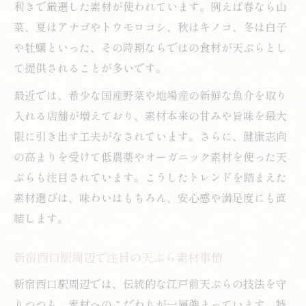
利きで厳選した素材が使われています。例えば春なら山
天ぷらの最新素材トレンド徹底リサーチ
菜、夏はアナゴやトウモロコシ、秋はキノコ、冬は白子
新宿西口駅周辺で流行中の天ぷら素材
や牡蠣といった、その時期ならではの食材が天ぷらとし
伝統と進化が交差する天ぷら素材選び
て提供されることが多いです。
天ぷら職人が注目する新素材の特徴とは
最近では、希少な国産野菜や地場産の新鮮な魚介を取り
今どき天ぷらの素材選定ポイント紹介
入れる店舗が増えており、素材本来の甘みや旨味を最大
素材重視の天ぷらが映える至福の瞬間
限に引き出す工夫がなされています。さらに、健康志向
天ぷら素材の良さが際立つ食事の醍醐味
の高まりを受けて低農薬やオーガニック素材を使った天
旬素材が生み出す天ぷらの贅沢な瞬間
ぷらも注目されています。こうしたトレンドを踏まえた
素材選びは、味わいはもちろん、安心感や満足度にも直
天ぷらの衣と素材が織りなす味の調和
結します。
素材にこだわる天ぷらで味わう特別感
天ぷら素材の違いが生む食の満足度向上
新宿西口駅周辺で注目の天ぷら素材事情
揚げたて天ぷらを彩る最新素材事情
新宿西口駅周辺では、伝統的な江戸前天ぷらの技法を守
揚げたて天ぷらに合う素材の最新傾向
りつつも、素材へのこだわりが一層強まっています。特