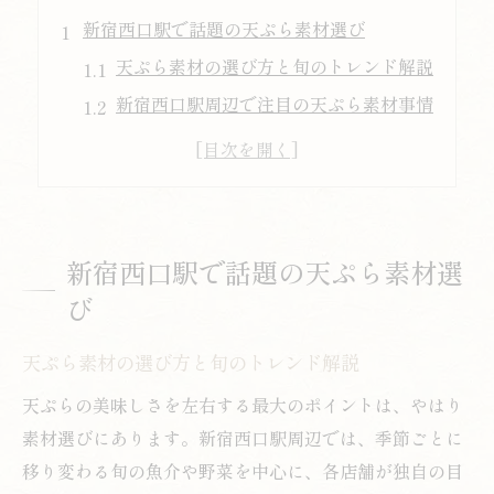
新宿西口駅で話題の天ぷら素材選び
天ぷら素材の選び方と旬のトレンド解説
新宿西口駅周辺で注目の天ぷら素材事情
天ぷらを引き立てる厳選素材の見極め方
天ぷらランチに最適な素材とは何か
伝統と革新が光る天ぷら素材の最新傾向
旬素材を楽しむ天ぷらの新たな潮流
新宿西口駅で話題の天ぷら素材選
天ぷらで味わう旬素材の魅力と特徴
び
新宿西口駅発！天ぷら素材の季節変化
天ぷら素材の選び方と旬のトレンド解説
トレンド素材で楽しむ天ぷらランチ体験
天ぷらが引き出す旬素材の味わい方
天ぷらの美味しさを左右する最大のポイントは、やはり
素材選びにあります。新宿西口駅周辺では、季節ごとに
今注目の天ぷら素材とその選び方
移り変わる旬の魚介や野菜を中心に、各店舗が独自の目
天ぷらを極める今どきの素材トレンド