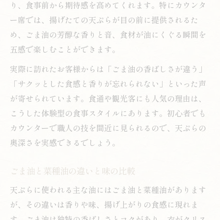
り、食事前から期待感を高めてくれます。特にカウンタ
ー席では、揚げたての天ぷらが目の前に提供されるた
め、ごま油の芳醇な香りと音、食材が油にくぐる瞬間を
五感で楽しむことができます。
実際に訪れたお客様からは「ごま油の香ばしさが違う」
「サクッとした食感と香りが忘れられない」といった声
が寄せられています。食通や観光客にも人気の理由は、
こうした体験型の食事スタイルにあります。初心者でも
カウンターで職人の技を間近に見られるので、天ぷらの
奥深さを実感できるでしょう。
ごま油と菜種油の違いと味の比較
天ぷらに使われる主な油にはごま油と菜種油があります
が、その違いは香りや味、揚げ上がりの食感に現れま
す。ごま油は独特の香ばしさとコクがあり、衣がクリス