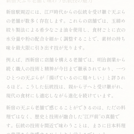
新宿天ぷら老舗で味わう伝統技の魅力
新宿の天ぷら店で学ぶ揚げ方の極意
ごま油が引き立つ絶妙な火加減の技術
新宿駅周辺には、江戸時代からの伝統を受け継ぐ天ぷら
の老舗が数多く存在します。これらの店舗では、玉締め
天ぷらの美味しさを決める温度管理とは
絞り製法による希少なごま油を使用し、食材ごとに衣の
絶妙な火加減で味わう天ぷらの粋
水分量や粉の配合を細かく調整することで、素材の持ち
揚げたて天ぷらの香りと火加減の関係
味を最大限に引き出す技が光ります。
新宿天ぷらカウンターで感じる職人技
例えば、西新宿に店舗を構える老舗では、明治創業から
江戸前天ぷらの粋は火加減にあり
続く職人の技術と精神が今日まで継承されており、一つ
絶妙な火加減が引き出す旬食材の味
ひとつの天ぷらが「揚げているのに瑞々しい」と評され
サクッとした衣に隠された温度調整の技
るほど。こうした伝統技は、親から子へと受け継がれ、
老舗の技術が冴える天ぷらに込めた思い
現代の食材にも適応しながら進化を続けています。
新宿の老舗天ぷらが大切にする伝統
新宿の天ぷら老舗で感じることができるのは、ただの料
職人が守る江戸前天ぷらの技術と誇り
理ではなく、歴史と技術が融合した“江戸前”の真髄で
天ぷら職人が語る火加減へのこだわり
す。伝統の技術を間近で味わうことは、まさに日本料理
歴史ある天ぷら店と食文化の伝承