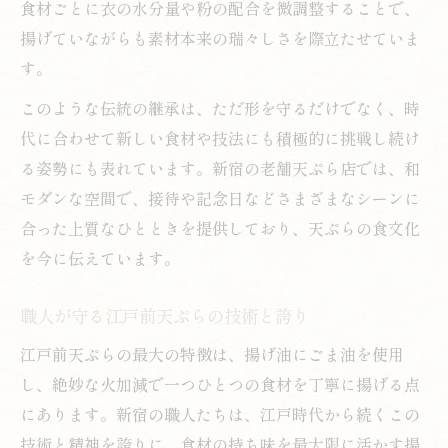
食材ごとに衣の水分量や粉の配合を微調整することで、
揚げていながらも素材本来の瑞々しさを際立たせていま
す。
このような伝統の継承は、ただ形を守るだけでなく、時
代に合わせて新しい食材や技法にも積極的に挑戦し続け
る姿勢にも表れています。新宿の老舗天ぷら店では、和
モダンな空間で、接待や記念日などさまざまなシーンに
合った上質なひとときを提供しており、天ぷらの食文化
を今に伝えています。
職人が守る江戸前天ぷらの技術と誇り
江戸前天ぷらの最大の特徴は、揚げ油にごま油を使用
し、絶妙な火加減で一つひとつの食材を丁寧に揚げる点
にあります。新宿の職人たちは、江戸時代から続くこの
技術と精神を誇りに、食材の持ち味を最大限に活かす揚