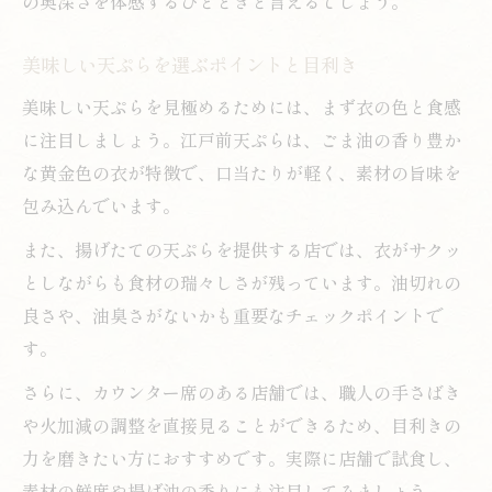
の奥深さを体感するひとときと言えるでしょう。
老舗ならではの天ぷら揚げ方の工夫
美味しい天ぷらを選ぶポイントと目利き
ごま油が引き出す江戸前天ぷらの魅力
美味しい天ぷらを見極めるためには、まず衣の色と食感
天ぷらでごま油が選ばれる理由を解説
に注目しましょう。江戸前天ぷらは、ごま油の香り豊か
江戸前天ぷらにごま油を使う伝統とは
な黄金色の衣が特徴で、口当たりが軽く、素材の旨味を
新宿の天ぷら店で体験するごま油の香り
包み込んでいます。
ごま油と菜種油の違いと味の比較
また、揚げたての天ぷらを提供する店では、衣がサクッ
ごま油の配合が天ぷらに与える影響
としながらも食材の瑞々しさが残っています。油切れの
関東大震災が天ぷら文化に与えた影響
良さや、油臭さがないかも重要なチェックポイントで
関東大震災と天ぷら文化の広がりの背景
す。
天ぷらが全国で親しまれるきっかけとは
さらに、カウンター席のある店舗では、職人の手さばき
老舗天ぷら店の復興とその歩み
や火加減の調整を直接見ることができるため、目利きの
江戸前天ぷらの伝統が守られた理由
力を磨きたい方におすすめです。実際に店舗で試食し、
震災後に変化した天ぷらの調理法
素材の鮮度や揚げ油の香りにも注目してみましょう。