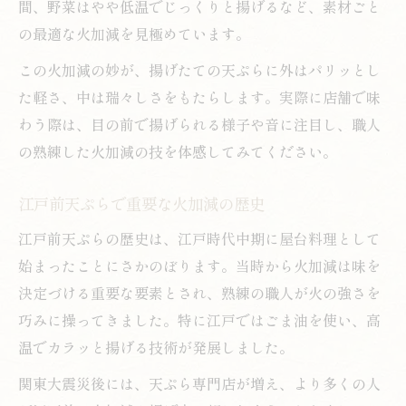
間、野菜はやや低温でじっくりと揚げるなど、素材ごと
の最適な火加減を見極めています。
この火加減の妙が、揚げたての天ぷらに外はパリッとし
た軽さ、中は瑞々しさをもたらします。実際に店舗で味
わう際は、目の前で揚げられる様子や音に注目し、職人
の熟練した火加減の技を体感してみてください。
江戸前天ぷらで重要な火加減の歴史
江戸前天ぷらの歴史は、江戸時代中期に屋台料理として
始まったことにさかのぼります。当時から火加減は味を
決定づける重要な要素とされ、熟練の職人が火の強さを
巧みに操ってきました。特に江戸ではごま油を使い、高
温でカラッと揚げる技術が発展しました。
関東大震災後には、天ぷら専門店が増え、より多くの人