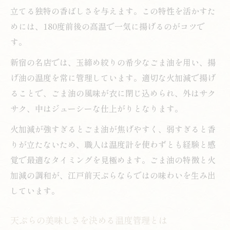
立てる独特の香ばしさを与えます。この特性を活かすた
めには、180度前後の高温で一気に揚げるのがコツで
す。
新宿の名店では、玉締め絞りの希少なごま油を用い、揚
げ油の温度を常に管理しています。適切な火加減で揚げ
ることで、ごま油の風味が衣に閉じ込められ、外はサク
サク、中はジューシーな仕上がりとなります。
火加減が強すぎるとごま油が焦げやすく、弱すぎると香
りが立たないため、職人は温度計を使わずとも経験と感
覚で最適なタイミングを見極めます。ごま油の特徴と火
加減の調和が、江戸前天ぷらならではの味わいを生み出
しています。
天ぷらの美味しさを決める温度管理とは