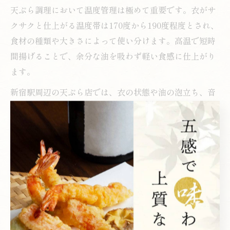
天ぷら調理において温度管理は極めて重要です。衣がサ
クサクと仕上がる温度帯は170度から190度程度とされ、
食材の種類や大きさによって使い分けます。高温で短時
間揚げることで、余分な油を吸わず軽い食感に仕上がり
ます。
新宿駅周辺の天ぷら店では、衣の状態や油の泡立ち、音
の変化を手がかりに温度を微調整しています。特にカウ
ンター席では、職人が一品一品の仕上がりを確認しなが
ら提供するため、ベストな状態で天ぷらを味わうことが
できます。
家庭で天ぷらを揚げる際は、温度計を活用するのがおす
すめです。油が温まりすぎた場合は火を弱め、温度が下
がった場合は火を強めるなど、細やかな調整が美味しさ
の秘訣です。温度管理を意識することで、プロの味に一