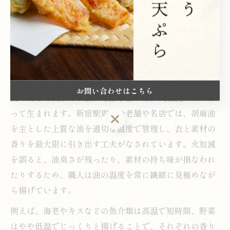
歩近づくことができるでしょう。
絶妙な火加減で味わう天ぷらの粋
揚げたて天ぷらの香りと火加減の関係
お問い合わせはこちら
揚げたての天ぷらが放つ芳醇な香りは、火加減の妙によ
って生まれます。新宿駅周辺の老舗や名店では、胡麻油
お問い合わせはこちら
を主とした上質な油を適切な温度で管理し、衣と素材の
香りを最大限に引き出す工夫がなされています。火加減
を誤ると、油臭さが残ったり、素材の持ち味が損なわれ
たりするため、職人は油の温度を常に繊細に見極めなが
ら揚げています。
例えば、海老やキスなどの魚介類は高温で短時間、野菜
はやや低温でじっくりと揚げることで、それぞれの香り