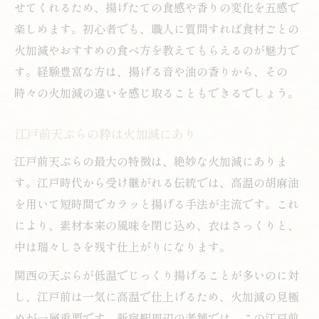
せてくれるため、揚げたての食感や香りの変化を五感で
楽しめます。初心者でも、職人に質問すれば食材ごとの
火加減やおすすめの食べ方を教えてもらえるのが魅力で
す。経験豊富な方は、揚げる音や油の香りから、その
時々の火加減の違いを感じ取ることもできるでしょう。
江戸前天ぷらの粋は火加減にあり
江戸前天ぷらの最大の特徴は、絶妙な火加減にありま
す。江戸時代から受け継がれる伝統では、高温の胡麻油
を用いて短時間でカラッと揚げる手法が主流です。これ
により、素材本来の風味を閉じ込め、衣はさっくりと、
中は瑞々しさを残す仕上がりになります。
関西の天ぷらが低温でじっくり揚げることが多いのに対
し、江戸前は一気に高温で仕上げるため、火加減の見極
めが一層重要です。新宿駅周辺の老舗では、この江戸前