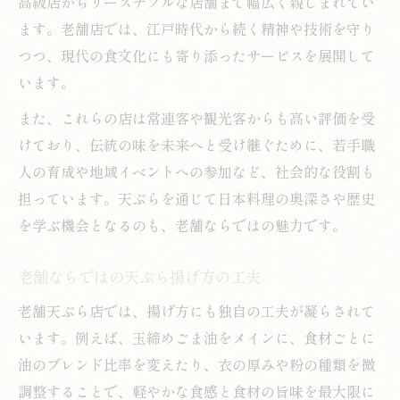
高級店からリーズナブルな店舗まで幅広く親しまれてい
ます。老舗店では、江戸時代から続く精神や技術を守り
つつ、現代の食文化にも寄り添ったサービスを展開して
います。
また、これらの店は常連客や観光客からも高い評価を受
けており、伝統の味を未来へと受け継ぐために、若手職
人の育成や地域イベントへの参加など、社会的な役割も
担っています。天ぷらを通じて日本料理の奥深さや歴史
を学ぶ機会となるのも、老舗ならではの魅力です。
老舗ならではの天ぷら揚げ方の工夫
老舗天ぷら店では、揚げ方にも独自の工夫が凝らされて
います。例えば、玉締めごま油をメインに、食材ごとに
油のブレンド比率を変えたり、衣の厚みや粉の種類を微
調整することで、軽やかな食感と食材の旨味を最大限に