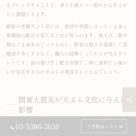
をブレンドすることで、香りを抑えつつ軽やかな仕上が
りに調整できます。
新宿の老舗天ぷら店では、食材や季節によってごま油と
菜種油の配合を変える工夫が見られます。例えば、魚介
類はごま油多めでコクを出し、野菜は軽さを重視して菜
種油を多くするなど、職人の経験とこだわりが光るポイ
ントです。油の選び方と配合次第で、同じ食材でも味わ
いが変化するのが天ぷらの奥深さといえるでしょう。
関東大震災が天ぷら文化に与えた
影響
関東大震災と天ぷら文化の広がりの背景
03-5386-3630
ご予約はこちら
関東大震災は、東京を中心とした広域に甚大な被害をも