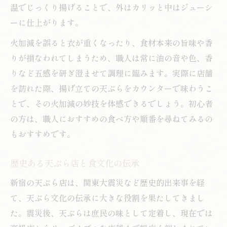
温でじっくり揚げることで、外はカリッと中はジューシ
ーに仕上がります。
火加減を誤ると衣が重くなったり、食材本来の旨味や香
りが損なわれてしまうため、職人は常に油の音や色、香
りなど五感を研ぎ澄ませて調理に臨みます。実際に店舗
を訪れた際、揚げ立ての天ぷらをカウンターで味わうこ
とで、その火加減の妙技を体感できるでしょう。初心者
の方は、職人におすすめの食べ方や順番を尋ねてみるの
もおすすめです。
歴史ある天ぷら店と食文化の伝承
新宿の天ぷら店は、関東大震災など歴史的出来事を経
て、天ぷら文化の伝承に大きな役割を果たしてきまし
た。震災後、天ぷらは庶民の味として定着し、現在では