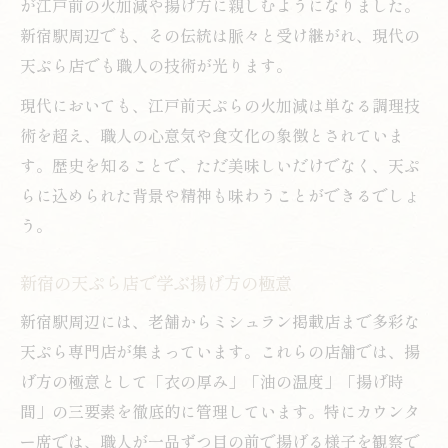
が江戸前の火加減や揚げ方に親しむようになりました。
新宿駅周辺でも、その伝統は脈々と受け継がれ、現代の
天ぷら店でも職人の技術が光ります。
現代においても、江戸前天ぷらの火加減は単なる調理技
術を超え、職人の心意気や食文化の象徴とされていま
す。歴史を知ることで、ただ美味しいだけでなく、天ぷ
らに込められた背景や精神も味わうことができるでしょ
う。
新宿の天ぷら店で学ぶ揚げ方の極意
新宿駅周辺には、老舗からミシュラン掲載店まで多彩な
天ぷら専門店が集まっています。これらの店舗では、揚
げ方の極意として「衣の厚み」「油の温度」「揚げ時
間」の三要素を徹底的に管理しています。特にカウンタ
ー席では、職人が一品ずつ目の前で揚げる様子を観察で