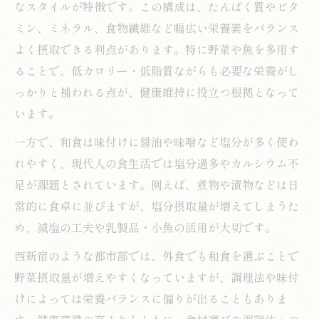
なスタイルが特徴です。この構成は、たんぱく質やビタ
和食ディナーで感じる身体へのやさしさ
ミン、ミネラル、食物繊維など幅広い栄養素をバランス
和食の弱点と不足栄養素の賢い補い方
よく摂取できる利点があります。特に野菜や魚を多用す
和食に潜む弱点と不足しがちな栄養素分析
ることで、低カロリー・低脂質ながらも必要な栄養がし
塩分過多やカルシウム不足を防ぐ食事術
っかりと補われる点が、健康維持に役立つ根拠となって
和食に足りない栄養を補う工夫を紹介
います。
和食と洋食を組み合わせた賢い食習慣
一方で、和食は味付けに醤油や味噌など塩分が多く使わ
普段の和食をもっと健康的に楽しむ方法
れやすく、現代人の食生活では塩分過多やカルシウム不
ヘルシーな食生活は和食と洋食の組合せも鍵
足が課題とされています。例えば、煮物や漬物などは日
和食と洋食を組み合わせた最適な食生活
常的に食卓に並びますが、塩分摂取量が増えてしまうた
洋食の長所を和食に取り入れる健康法
め、減塩の工夫や乳製品・小魚の活用が大切です。
和食中心でも不足しがちな栄養素対策
西新宿のような都市部では、外食でも和食を選ぶことで
和食と乳製品の調和で得られる新しい価値
野菜摂取量が増えやすくなっていますが、調理法や味付
けによっては栄養バランスに偏りが出ることもありま
日々の献立に和食と洋食を組み合わせるコ