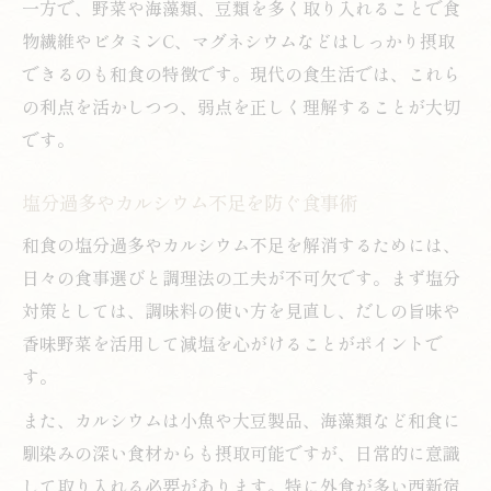
一方で、野菜や海藻類、豆類を多く取り入れることで食
物繊維やビタミンC、マグネシウムなどはしっかり摂取
できるのも和食の特徴です。現代の食生活では、これら
の利点を活かしつつ、弱点を正しく理解することが大切
です。
塩分過多やカルシウム不足を防ぐ食事術
和食の塩分過多やカルシウム不足を解消するためには、
日々の食事選びと調理法の工夫が不可欠です。まず塩分
対策としては、調味料の使い方を見直し、だしの旨味や
香味野菜を活用して減塩を心がけることがポイントで
す。
また、カルシウムは小魚や大豆製品、海藻類など和食に
馴染みの深い食材からも摂取可能ですが、日常的に意識
して取り入れる必要があります。特に外食が多い西新宿