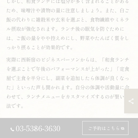
しかし、和食ランチには塩分が多く含まれることがある
ため、味噌汁や漬物の量に注意しましょう。また、白ご
飯の代わりに雑穀米や玄米を選ぶと、食物繊維やミネラ
ル摂取が強化されます。ランチ後の眠気を防ぐために
は、ご飯の量をやや控えめにし、野菜やたんぱく質をし
っかり摂ることが効果的です。
実際に西新宿のビジネスパーソンからは、「和食ランチ
を選ぶことで午後のパフォーマンスが上がった」「定食
屋で主食を半分にし、副菜を追加したら体調が良くなっ
た」といった声も聞かれます。自分の体調や活動量に合
わせて、ランチメニューをカスタマイズするのが賢い方
法です。
和食ディナーで気を付けたいポイント解説
03-5386-3630
ご予約はこちら
和食ディナーでは、夜遅い時間の食事やお酒との組み合