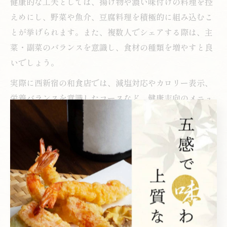
健康的な工夫としては、揚げ物や濃い味付けの料理を控
えめにし、野菜や魚介、豆腐料理を積極的に組み込むこ
とが挙げられます。また、複数人でシェアする際は、主
菜・副菜のバランスを意識し、食材の種類を増やすと良
いでしょう。
実際に西新宿の和食店では、減塩対応やカロリー表示、
栄養バランスを意識したコースなど、健康志向のメニュ
ーが増えています。外食でも自分に合った和食選びを心
掛けることで、無理なく健康管理が可能です。
和食ディナーで感じる身体へのやさしさ
一日の終わりに西新宿で和食ディナーを楽しむことで、
心身ともにリラックスしながら栄養バランスの良い食事
を取ることができます。旬の食材や丁寧な調理法が、身
体へのやさしさを感じさせてくれるのが和食の魅力で