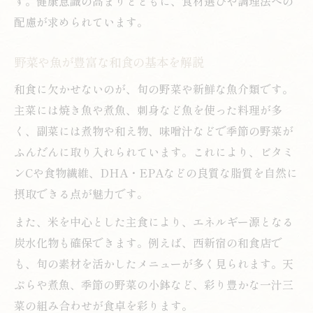
す。健康意識の高まりとともに、食材選びや調理法への
ツ
配慮が求められています。
外食で叶える和食の栄養改善ポイントまとめ
外食時に和食の栄養を高める選び方のコツ
野菜や魚が豊富な和食の基本を解説
和食ランチでできる栄養バランス調整術
和食に欠かせないのが、旬の野菜や新鮮な魚介類です。
和食ディナーで気を付けたいポイント解説
主菜には焼き魚や煮魚、刺身など魚を使った料理が多
栄養改善を意識した和食メニューの選び方
く、副菜には煮物や和え物、味噌汁などで季節の野菜が
居酒屋でも実践できる健康的な和食の工夫
ふんだんに取り入れられています。これにより、ビタミ
和食を楽しみながら健康を守る新しい工夫
ンCや食物繊維、DHA・EPAなどの良質な脂質を自然に
毎日の和食で健康を守るための実践アイデ
摂取できる点が魅力です。
ア
また、米を中心とした主食により、エネルギー源となる
和食の魅力を活かした食生活改善のコツ
炭水化物も確保できます。例えば、西新宿の和食店で
和食を続けるための簡単な健康工夫集
も、旬の素材を活かしたメニューが多く見られます。天
和食と健康意識を両立する習慣づくり
ぷらや煮魚、季節の野菜の小鉢など、彩り豊かな一汁三
菜の組み合わせが食卓を彩ります。
自宅でも外食でもできる和食健康法