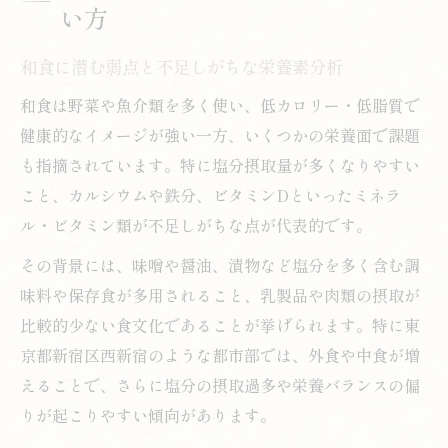
い方
和食に潜む弱点と不足しがちな栄養素分析
和食は野菜や魚介類を多く使い、低カロリー・低脂質で
健康的なイメージが強い一方、いくつかの栄養面で課題
も指摘されています。特に塩分摂取量が多くなりやすい
こと、カルシウムや鉄分、ビタミンDといったミネラ
ル・ビタミン類が不足しがちな点が代表的です。
その背景には、味噌や醤油、漬物など塩分を多く含む調
味料や保存食が多用されること、乳製品や肉類の摂取が
比較的少ない食文化であることが挙げられます。特に東
京都新宿区西新宿のような都市部では、外食や中食が増
えることで、さらに塩分の摂取過多や栄養バランスの偏
りが起こりやすい傾向があります。