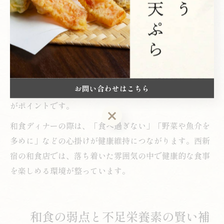
す。
例えば、天ぷらや刺身、煮物などを少量ずつ組み合わせ
たコース料理は、さまざまな栄養素をバランス良く摂取
できるだけでなく、食事の満足感も高めてくれます。お
酒を楽しむ際は、塩分や脂質の摂りすぎに注意しつつ、
お問い合わせはこちら
枝豆やおひたし、酢の物などヘルシーな一品を選ぶこと
がポイントです。
お問い合わせはこちら
和食ディナーの際は、「食べ過ぎない」「野菜や魚介を
多めに」などの心掛けが健康維持につながります。西新
宿の和食店では、落ち着いた雰囲気の中で健康的な食事
を楽しめる環境が整っています。
和食の弱点と不足栄養素の賢い補