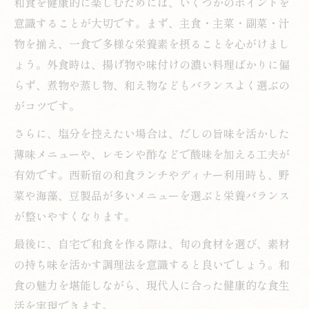
和食を健康的に楽しむためには、いくつかのポイントを
意識することが大切です。まず、主食・主菜・副菜・汁
物を揃え、一食で多様な栄養素を摂ることを心がけまし
ょう。外食時は、揚げ物や味付けの濃い料理ばかりに偏
らず、煮物や蒸し物、和え物などもバランスよく選ぶの
がコツです。
さらに、塩分を控えたい場合は、だしの旨味を活かした
薄味メニューや、レモンや酢などで酸味を加える工夫が
有効です。西新宿の和食ランチやディナー利用時も、野
菜や海藻、豆製品が多いメニューを選ぶと栄養バランス
が整いやすくなります。
最後に、自宅で和食を作る際は、旬の食材を選び、素材
の持ち味を活かす調理法を意識すると良いでしょう。和
食の魅力を堪能しながら、現代人に合った健康的な食生
活を実現できます。