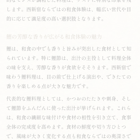
大切な接待にふさわしい和食選びの秘訣
します。西新宿ならではの和食体験は、幅広い世代や目
的に応じて満足度の高い選択肢となります。
鰹の芳醇な香りが広がる和食体験の魅力
鰹は、和食の中でも香りと旨みが突出した食材として知
られています。特に鰹節は、出汁の主役として料理全体
の味を支え、芳醇な香りが食欲をそそります。西新宿で
味わう鰹料理は、目の前で仕上げる演出や、できたての
香りを楽しめる点が大きな魅力です。
代表的な鰹料理としては、かつおのたたきや刺身、そし
て鰹節をふんだんに使った出汁が挙げられます。これら
は、和食の繊細な味付けや食材の相性を引き立て、食事
全体の完成度を高めます。食材の鮮度や切り方ひとつ
で、風味が大きく変化する点も和食ならではの奥深さで