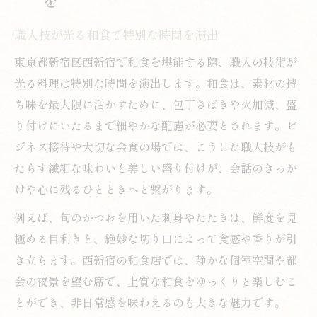
職人技が光る和食で特別な時間を演出
東京都新宿区西新宿で和食を堪能する際、職人の技術が
光る料理は特別な時間を演出します。和食は、素材の持
ち味を最大限に活かすために、包丁さばきや火加減、盛
り付けにいたるまで細やかな配慮が必要とされます。ビ
ジネス接待や大切な会食の場では、こうした職人技がも
たらす繊細な味わいと美しい盛り付けが、会話のきっか
けや心に残るひとときへと繋がります。
例えば、旬のかつおを用いた刺身やたたきは、鮮度を見
極める目利きと、絶妙な切り口によって食感や香りが引
き立ちます。西新宿の和食店では、静かな個室空間や都
会の夜景を望む席で、上質な和食をゆっくりと楽しむこ
とができ、非日常感を味わえるのも大きな魅力です。