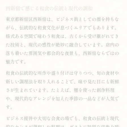
西新宿で感じる和食の伝統と現代の調和
感
和空間で心ゆくまで楽しむ鰹と和食の調和
東京都新宿区西新宿は、ビジネス街としての顔を持ちな
素材にこだわる和食の醍醐味を知る体験
がら、伝統的な和食文化が息づくエリアでもあります。
格式ある空間で味わう和食は、古くから受け継がれてき
上質な素材が光る和食と鰹の格別な味わい
た技術と、現代の感性が絶妙に融合しています。店内の
和食職人が選ぶ鰹の美味しさと素材の魅力
落ち着いた雰囲気や都会的な夜景も、西新宿ならではの
素材本来の旨みを活かす和食の楽しみ方
魅力です。
鰹とともに味わう和食の奥深い世界を知る
和食の伝統的な所作や盛り付けは守りつつ、旬の食材や
和食の醍醐味は素材へのこだわりにあり
新しい調理法を取り入れることで、味や見た目にも新鮮
記念日や接待に最適な和食の選び方
さが生まれています。たとえば、鰹を使った創作料理
特別な日を彩る和食と鰹の上質な選び方
や、現代的なアレンジを加えた季節の一品などが人気で
接待や記念日に喜ばれる和食のポイント
す。
鰹料理で印象を残す和食の選定基準とは
ビジネス接待や大切な会食の場でも、和食の伝統と現代
和食と鰹がもたらす特別な場面の演出方法
的なセンスが調和した料理は、ゲストに特別な印象を残