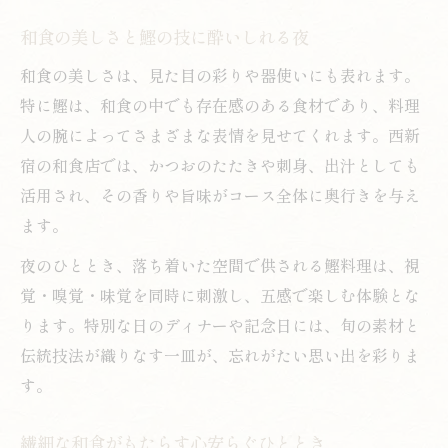
和食の美しさと鰹の技に酔いしれる夜
和食の美しさは、見た目の彩りや器使いにも表れます。
特に鰹は、和食の中でも存在感のある食材であり、料理
人の腕によってさまざまな表情を見せてくれます。西新
宿の和食店では、かつおのたたきや刺身、出汁としても
活用され、その香りや旨味がコース全体に奥行きを与え
ます。
夜のひととき、落ち着いた空間で供される鰹料理は、視
覚・嗅覚・味覚を同時に刺激し、五感で楽しむ体験とな
ります。特別な日のディナーや記念日には、旬の素材と
伝統技法が織りなす一皿が、忘れがたい思い出を彩りま
す。
繊細な和食がもたらす心安らぐひととき