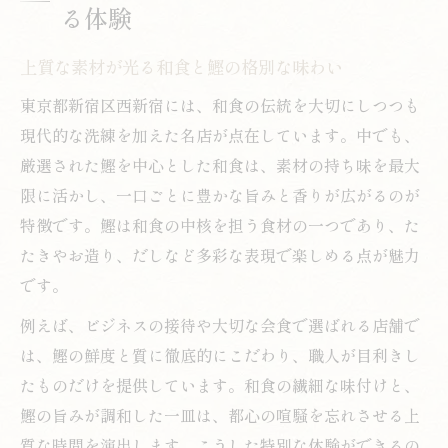
る体験
上質な素材が光る和食と鰹の格別な味わい
東京都新宿区西新宿には、和食の伝統を大切にしつつも
現代的な洗練を加えた名店が点在しています。中でも、
厳選された鰹を中心とした和食は、素材の持ち味を最大
限に活かし、一口ごとに豊かな旨みと香りが広がるのが
特徴です。鰹は和食の中核を担う食材の一つであり、た
たきやお造り、だしなど多彩な表現で楽しめる点が魅力
です。
例えば、ビジネスの接待や大切な会食で選ばれる店舗で
は、鰹の鮮度と質に徹底的にこだわり、職人が目利きし
たものだけを提供しています。和食の繊細な味付けと、
鰹の旨みが調和した一皿は、都心の喧騒を忘れさせる上
質な時間を演出します。こうした特別な体験ができるの