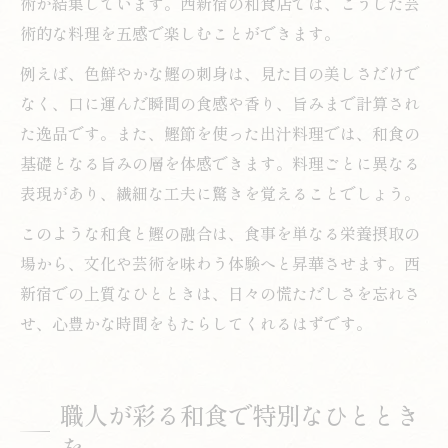
術が結集しています。西新宿の和食店では、こうした芸
術的な料理を五感で楽しむことができます。
例えば、色鮮やかな鰹の刺身は、見た目の美しさだけで
なく、口に運んだ瞬間の食感や香り、旨みまで計算され
た逸品です。また、鰹節を使った出汁料理では、和食の
基礎となる旨みの層を体感できます。料理ごとに異なる
表現があり、繊細な工夫に驚きを覚えることでしょう。
このような和食と鰹の融合は、食事を単なる栄養摂取の
場から、文化や芸術を味わう体験へと昇華させます。西
新宿での上質なひとときは、日々の慌ただしさを忘れさ
せ、心豊かな時間をもたらしてくれるはずです。
職人が彩る和食で特別なひととき
を