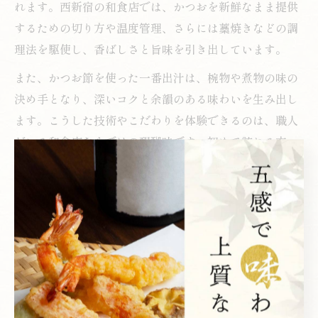
れます。西新宿の和食店では、かつおを新鮮なまま提供
するための切り方や温度管理、さらには藁焼きなどの調
理法を駆使し、香ばしさと旨味を引き出しています。
また、かつお節を使った一番出汁は、椀物や煮物の味の
決め手となり、深いコクと余韻のある味わいを生み出し
ます。こうした技術やこだわりを体験できるのは、職人
がいる和食店ならではの醍醐味です。初めて訪れる方
も、和食の奥深さと鰹の魅力にきっと感動することでし
ょう。
都会の夜景に溶け込む鰹の美味し
さ
夜景とともに堪能する和食と鰹の至福の時間