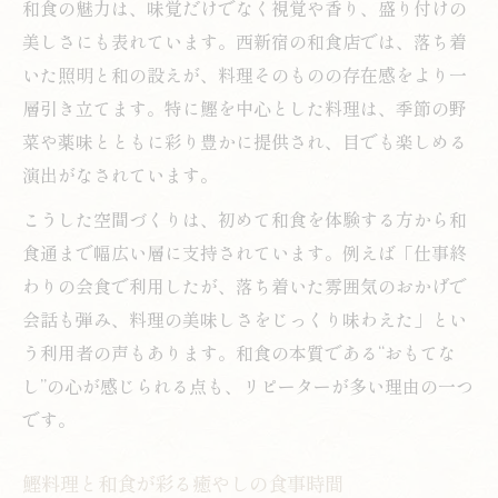
和食の魅力は、味覚だけでなく視覚や香り、盛り付けの
美しさにも表れています。西新宿の和食店では、落ち着
いた照明と和の設えが、料理そのものの存在感をより一
層引き立てます。特に鰹を中心とした料理は、季節の野
菜や薬味とともに彩り豊かに提供され、目でも楽しめる
演出がなされています。
こうした空間づくりは、初めて和食を体験する方から和
食通まで幅広い層に支持されています。例えば「仕事終
わりの会食で利用したが、落ち着いた雰囲気のおかげで
会話も弾み、料理の美味しさをじっくり味わえた」とい
う利用者の声もあります。和食の本質である“おもてな
し”の心が感じられる点も、リピーターが多い理由の一つ
です。
鰹料理と和食が彩る癒やしの食事時間