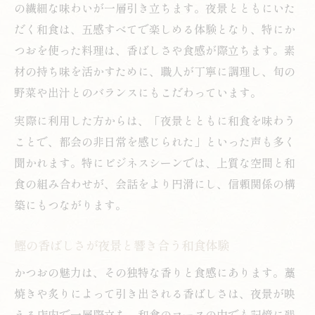
の繊細な味わいが一層引き立ちます。夜景とともにいた
だく和食は、五感すべてで楽しめる体験となり、特にか
つおを使った料理は、香ばしさや食感が際立ちます。素
材の持ち味を活かすために、職人が丁寧に調理し、旬の
野菜や出汁とのバランスにもこだわっています。
実際に利用した方からは、「夜景とともに和食を味わう
ことで、都会の非日常を感じられた」といった声も多く
聞かれます。特にビジネスシーンでは、上質な空間と和
食の組み合わせが、会話をより円滑にし、信頼関係の構
築にもつながります。
鰹の香ばしさが夜景と響き合う和食体験
かつおの魅力は、その独特な香りと食感にあります。藁
焼きや炙りによって引き出される香ばしさは、夜景が映
える店内で一層際立ち、和食のコースの中でも記憶に残