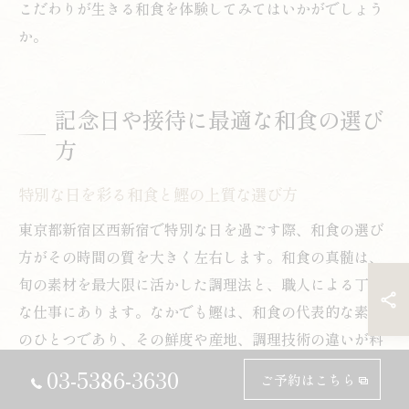
こだわりが生きる和食を体験してみてはいかがでしょう
か。
記念日や接待に最適な和食の選び
方
特別な日を彩る和食と鰹の上質な選び方
東京都新宿区西新宿で特別な日を過ごす際、和食の選び
方がその時間の質を大きく左右します。和食の真髄は、
旬の素材を最大限に活かした調理法と、職人による丁寧
な仕事にあります。なかでも鰹は、和食の代表的な素材
のひとつであり、その鮮度や産地、調理技術の違いが料
理の印象を大きく変えます。
03-5386-3630
ご予約はこちら
鰹を選ぶ際のポイントとしては、脂ののりや身の締ま