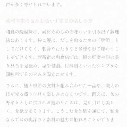
声が多く寄せられています。
素材本来の旨みを活かす和食の楽しみ方
和食の醍醐味は、素材そのものの味わいを引き出す調理
法にあります。特に鰹は、だしを取るための「鰹節」と
してだけでなく、刺身やたたきなど多様な形で味わうこ
とができます。西新宿の和食店では、鰹の鮮度や脂の乗
り具合を見極め、塩や醤油、柑橘類といったシンプルな
調味料でその旨みを際立たせます。
さらに、鰹と季節の食材を組み合わせた一品や、職人の
技が光る盛り付けも楽しみのひとつです。例えば、旬の
野菜とともに供される鰹のたたきは、見た目にも美し
く、食欲をそそります。こうした食体験を通じて、和食
ならではの奥深さと素材の魅力に触れることができま