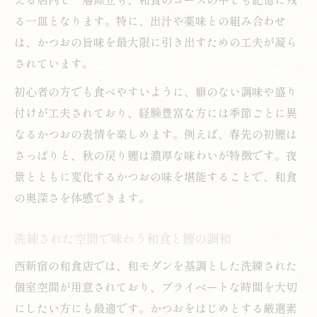
る一皿となります。特に、出汁や薬味との組み合わせ
は、かつおの旨味を最大限に引き出すための工夫が凝ら
されています。
初心者の方でも食べやすいように、癖のない調味や盛り
付けが工夫されており、経験豊富な方には季節ごとに異
なるかつおの表情を楽しめます。例えば、春先の初鰹は
さっぱりと、秋の戻り鰹は濃厚な味わいが特徴です。夜
景とともに変化するかつおの味を堪能することで、和食
の奥深さを体感できます。
洗練された空間で味わう和食と鰹の調和
西新宿の和食店では、和モダンを基調とした洗練された
個室空間が用意されており、プライベートな時間を大切
にしたい方にも最適です。かつおをはじめとする厳選素