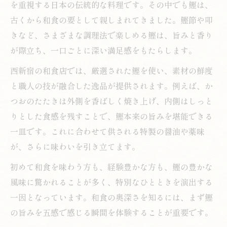
を重視する日本の伝統的な料理です。その中でも鰹は、
鰹を活かす職人の技術で味わう和食の魅力
古くから和食の要として親しまれてきました。鰹節や叩
都会の夜景に溶け込む鰹の美味しさ
きなど、さまざまな調理法で楽しめる鰹は、旨みと香り
夜景とともに堪能する和食と鰹の至福の時
が際立ち、一口ごとに深い満足感をもたらします。
間
西新宿の和食店では、厳選された鰹を使い、素材の鮮度
都会のきらめきに寄り添う和食の味わい
と職人の技が融合した逸品が提供されます。例えば、か
鰹の香ばしさが夜景と響き合う和食体験
つおのたたきは外側を香ばしく焼き上げ、内側はしっと
洗練された空間で味わう和食と鰹の調和
りとした食感を残すことで、鰹本来の旨みを堪能できる
夜景が映える和食の中で鰹の存在感を味わ
一皿です。これに合わせて供される特製の醤油や薬味
う
が、さらに味わいを引き立てます。
鰹料理を楽しむなら落ち着いた和空間で
初めて和食を味わう方も、経験豊かな方も、鰹の豊かな
静かな和空間で味わう鰹と和食の贅沢
風味に驚かれることが多く、特別なひとときを演出する
落ち着いた雰囲気で堪能する和食の魅力
一因となっています。和食の奥深さを知るには、まず鰹
鰹料理と和食が彩る癒やしの食事時間
の旨みを五感で感じる瞬間を体験することが重要です。
和食を引き立てる鰹の美味しさを個室で実