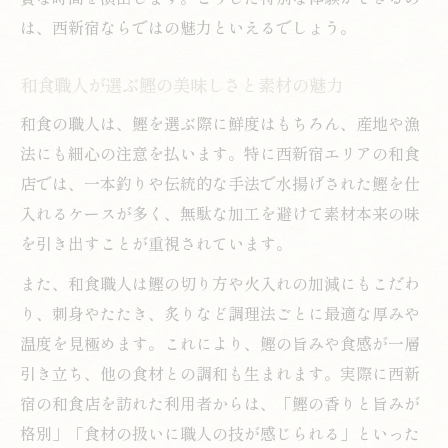
は、西新宿ならではの魅力といえるでしょう。
和食職人が選ぶ鰹の美味しさと素材の魅力
和食の職人は、鰹を選ぶ際に鮮度はもちろん、産地や漁
法にも細心の注意を払います。特に西新宿エリアの和食
店では、一本釣りや伝統的な手法で水揚げされた鰹を仕
入れるケースが多く、無駄な加工を避けて素材本来の味
を引き出すことが重視されています。
また、和食職人は鰹の切り方や火入れの加減にもこだわ
り、刺身やたたき、炙りなど調理法ごとに最適な厚みや
温度を見極めます。これにより、鰹の旨みや食感が一層
引き立ち、他の食材との調和も生まれます。実際に西新
宿の和食店を訪れた利用者からは、「鰹の香りと旨みが
格別」「食材の扱いに職人の技が感じられる」といった