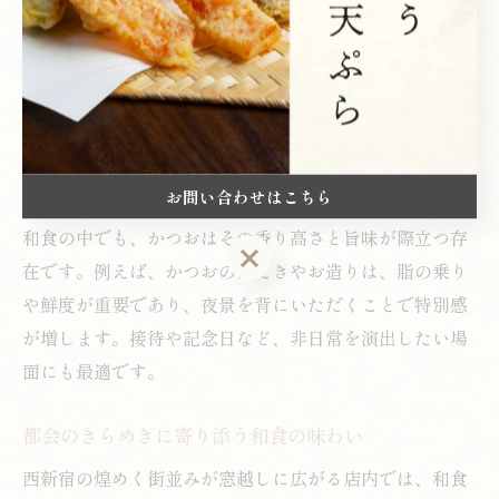
西新宿の高層ビル群が織りなす夜景は、和食の美しさと
見事に調和します。都会の喧騒から一歩離れた静謐な空
間で、厳選されたかつおを中心とした和食を味わう時間
は、まさに至福のひとときです。夜景を眺めながらいた
だく一品一品には、食材本来の旨味と職人技が凝縮され
ており、視覚と味覚の両方で満足を得られます。
お問い合わせはこちら
和食の中でも、かつおはその香り高さと旨味が際立つ存
お問い合わせはこちら
在です。例えば、かつおのたたきやお造りは、脂の乗り
や鮮度が重要であり、夜景を背にいただくことで特別感
が増します。接待や記念日など、非日常を演出したい場
面にも最適です。
都会のきらめきに寄り添う和食の味わい
西新宿の煌めく街並みが窓越しに広がる店内では、和食