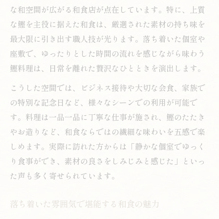
な和空間が広がる和食店が点在しています。特に、上質
な鰹を主役に据えた和食は、厳選された素材の持ち味を
最大限に引き出す職人技が光ります。落ち着いた個室や
座敷で、ゆったりとした時間の流れを感じながら味わう
鰹料理は、日常を離れた贅沢なひとときを演出します。
こうした空間では、ビジネス接待や大切な会食、家族で
の特別な記念日など、様々なシーンでの利用が可能で
す。料理は一品一品に丁寧な仕事が施され、鰹のたたき
やお造りなど、和食ならではの繊細な味わいを五感で楽
しめます。実際に訪れた方からは「静かな個室でゆっく
り食事ができ、素材の良さをしみじみと感じた」といっ
た声も多く寄せられています。
落ち着いた雰囲気で堪能する和食の魅力