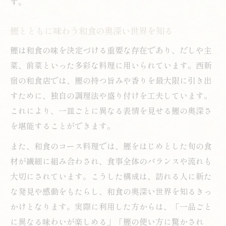
す。
鰹とともに味わう和食の奥深い世界を知る
鰹は和食の味を決定づける重要な存在であり、だしや主
菜、前菜といった多彩な料理に用いられています。西新
宿の和食店では、鰹の持つ旨みや香りを最大限に引き出
すために、独自の調理法や盛り付けを工夫しています。
これにより、一皿ごとに異なる表情を見せる鰹の奥深さ
を堪能することができます。
また、和食のコース料理では、鰹をはじめとした旬の食
材が繊細に組み合わされ、食事全体のバランスや流れも
大切にされています。こうした構成は、訪れる人に新た
な発見や感動をもたらし、和食の奥深い世界を知るきっ
かけとなります。実際に利用した方からは、「一品ごと
に異なる味わいが楽しめる」「鰹の使い方に驚かされ