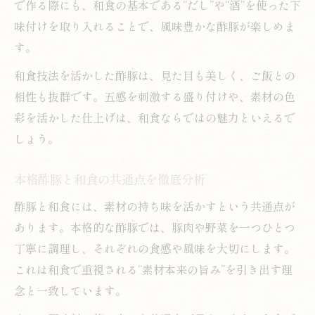
で作る際にも、和食の基本である“だし”や“酒”を使った下
味付けを取り入れることで、風味豊かな酢豚が楽しめま
す。
和食技法を活かした酢豚は、見た目も美しく、ご飯との
相性も抜群です。五感を刺激する盛り付けや、素材の色
彩を活かした仕上げは、和食ならではの魅力といえるで
しょう。
本格酢豚と和食の共通点を徹底分析
酢豚と和食には、素材の持ち味を活かすという共通点が
あります。本格的な酢豚では、豚肉や野菜を一つひとつ
丁寧に調理し、それぞれの食感や風味を大切にします。
これは和食で重視される“素材本来の旨み”を引き出す理
念と一致しています。