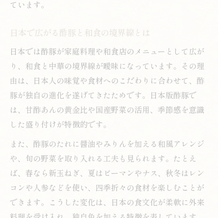
ています。
日本で広がる酢豚と和食の境界線とは
日本では酢豚が家庭料理や和食店のメニューとして広が
り、和食と中華の境界線が曖昧になっています。その理
由は、日本人の味覚や食材へのこだわりに合わせて、酢
豚が独自の進化を遂げてきたためです。日本版酢豚で
は、甘酢あんの黄金比や国産野菜の活用、季節感を意識
した盛り付けが特徴的です。
また、酢豚のたれに醤油やみりんを加える和風アレンジ
や、旬の野菜を取り入れる工夫も見られます。たとえ
ば、春なら新玉ねぎ、夏はピーマンやナス、秋冬はレン
コンや人参などを使い、四季折々の食材を楽しむことが
できます。こうした変化は、日本の食文化が柔軟に外来
料理を受け入れ、独自色を加える特徴を表しています。