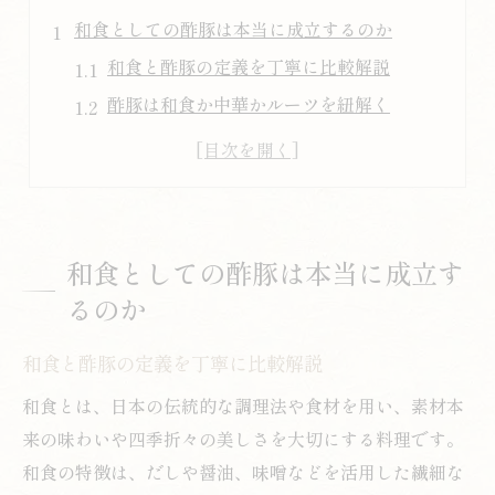
和食としての酢豚は本当に成立するのか
和食と酢豚の定義を丁寧に比較解説
酢豚は和食か中華かルーツを紐解く
日本で広がる酢豚と和食の境界線とは
和食の観点から見た酢豚の特徴と違い
酢豚が和食扱いされる背景の考察
酢豚が日本食文化に根付いた理由とは
和食としての酢豚は本当に成立す
酢豚が日本の和食文化に浸透した背景
るのか
和食と酢豚の融合が生んだ新しい定番
和食と酢豚の定義を丁寧に比較解説
酢豚が家庭の和食メニューに加わった歴史
和食好きに愛される酢豚の独自アレンジ
和食とは、日本の伝統的な調理法や食材を用い、素材本
来の味わいや四季折々の美しさを大切にする料理です。
日本人好みに進化した和食風酢豚の秘密
和食の特徴は、だしや醤油、味噌などを活用した繊細な
本格派の酢豚と和食の交差点を探る