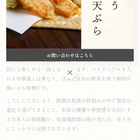
れ」は、酢・砂糖・しょうゆのバランスを重視し、酸味
を抑えつつもコクを出す工夫がなされています。多くの
家庭では、みりんや和風だしを加えることで、まろやか
で深みのある味わいに仕上げています。
また、野菜の切り方や火の入れ方にも和食の技術が活か
されています。シャキっとした食感を残すために手早く
お問い合わせはこちら
炒めたり、彩りを意識して盛り付けたりするなど、視覚
的にも楽しめる一皿となっています。パイナップルを入
お問い合わせはこちら
れる中華風とは異なり、日本では旬の野菜を使う傾向が
強いのも特徴です。
こうした工夫により、酢豚は和食の枠組みの中で独自の
進化を遂げてきました。家族の健康や季節感を大切にす
る日本人の価値観が、和食風酢豚の味や見た目、作り方
にしっかりと反映されています。