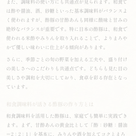
また、調味料の使い方にも共通点が見られます。和食で
は酢や醤油、酒、砂糖といった基本調味料がバランスよ
く使われますが、酢豚の甘酢あんも同様に酸味と甘みの
絶妙なバランスが重要です。特に日本の酢豚は、和食で
使われる米酢やみりんを取り入れることで、よりまろや
かで優しい味わいに仕上がる傾向があります。
さらに、季節ごとの旬の野菜を加える工夫や、盛り付け
の美しさへのこだわりも共通点です。どちらも見た目の
美しさや調和を大切にしており、食卓を彩る存在となっ
ています。
和食調味料が活きる酢豚の作り方とは
和食調味料を活用した酢豚は、家庭でも簡単に実践でき
ます。まず、甘酢あんの黄金比として「酢：砂糖：醤油
＝2：2：1」を基本に、みりんや酒を加えてコクとまろ