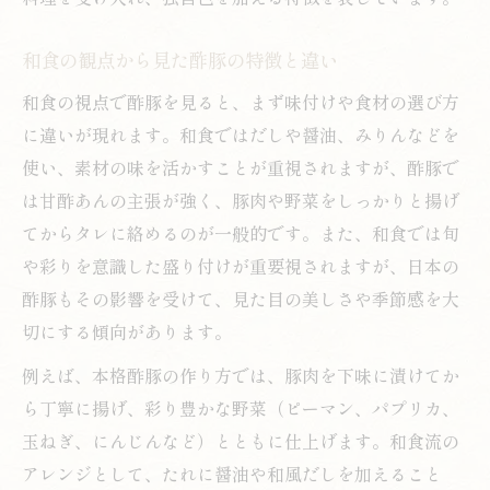
和食の観点から見た酢豚の特徴と違い
和食の視点で酢豚を見ると、まず味付けや食材の選び方
に違いが現れます。和食ではだしや醤油、みりんなどを
使い、素材の味を活かすことが重視されますが、酢豚で
は甘酢あんの主張が強く、豚肉や野菜をしっかりと揚げ
てからタレに絡めるのが一般的です。また、和食では旬
や彩りを意識した盛り付けが重要視されますが、日本の
酢豚もその影響を受けて、見た目の美しさや季節感を大
切にする傾向があります。
例えば、本格酢豚の作り方では、豚肉を下味に漬けてか
ら丁寧に揚げ、彩り豊かな野菜（ピーマン、パプリカ、
玉ねぎ、にんじんなど）とともに仕上げます。和食流の
アレンジとして、たれに醤油や和風だしを加えること