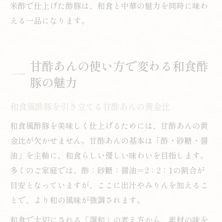
米酢で仕上げた酢豚は、和食と中華の魅力を同時に味わ
える一品になります。
甘酢あんの使い方で変わる和食酢
豚の魅力
和食風酢豚を引き立てる甘酢あんの黄金比
和食風酢豚を美味しく仕上げるためには、甘酢あんの黄
金比が欠かせません。甘酢あんの基本は「酢・砂糖・醤
油」を主軸に、和食らしい優しい味わいを目指します。
多くのご家庭では、酢：砂糖：醤油＝2：2：1の割合が
目安となっていますが、ここに出汁やみりんを加えるこ
とで、より和の風味が強調されます。
和食で大切にされる「調和」の考え方から、素材の味を