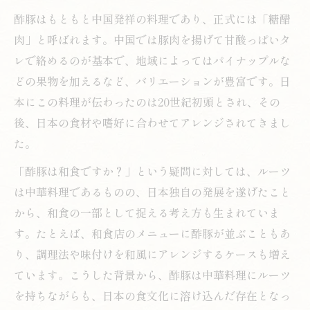
酢豚に合う和食の野菜と具材選びのコツ
酢豚はもともと中国発祥の料理であり、正式には「糖醋
和食の知恵を活かした酢豚の簡単レシピ
肉」と呼ばれます。中国では豚肉を揚げて甘酸っぱいタ
家庭でも再現できる和食風酢豚の手順
レで絡めるのが基本で、地域によってはパイナップルな
和食アレンジを加えた酢豚の調理法紹介
どの果物を加えるなど、バリエーションが豊富です。日
本にこの料理が伝わったのは20世紀初頭とされ、その
伝統的和食感覚で味わう酢豚の楽しみ方
後、日本の食材や嗜好に合わせてアレンジされてきまし
和食スタイルで楽しむ酢豚の食べ方提案
た。
酢豚を和食流に味わう際のポイント集
「酢豚は和食ですか？」という疑問に対しては、ルーツ
和食の流儀が活きる酢豚の盛り付け例
は中華料理であるものの、日本独自の発展を遂げたこと
酢豚と和食のペアリングで広がる魅力
から、和食の一部として捉える考え方も生まれていま
伝統和食の観点から再発見する酢豚
す。たとえば、和食店のメニューに酢豚が並ぶこともあ
り、調理法や味付けを和風にアレンジするケースも増え
ています。こうした背景から、酢豚は中華料理にルーツ
を持ちながらも、日本の食文化に溶け込んだ存在となっ