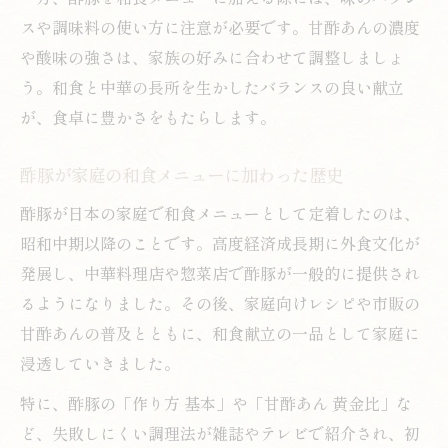
スや調味料の使い方に注意が必要です。甘酢あんの濃度
や酸味の強さは、家族の好みに合わせて調整しましょ
う。和食と中華の長所を生かしたバランスの良い献立
が、食卓に豊かさをもたらします。
酢豚が家庭の和食メニューに加わった歴史
酢豚が日本の家庭で和食メニューとして定着したのは、
昭和中期以降のことです。高度経済成長期に外食文化が
発展し、中華料理店や惣菜店で酢豚が一般的に提供され
るようになりました。その後、家庭向けレシピや市販の
甘酢あんの普及とともに、和食献立の一品として家庭に
浸透していきました。
特に、酢豚の「作り方 基本」や「甘酢あん 黄金比」な
ど、失敗しにくい調理法が雑誌やテレビで紹介され、初