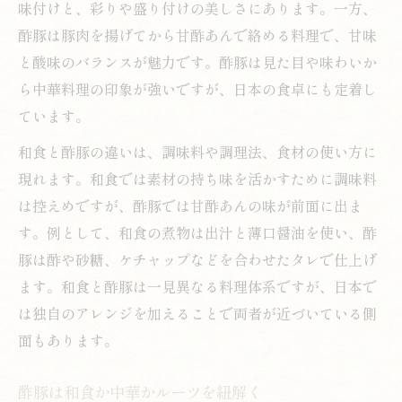
味付けと、彩りや盛り付けの美しさにあります。一方、
和食技法で作る本格酢豚の新しい魅力
酢豚は豚肉を揚げてから甘酢あんで絡める料理で、甘味
本格酢豚と和食の共通点を徹底分析
と酸味のバランスが魅力です。酢豚は見た目や味わいか
和食調味料が活きる酢豚の作り方とは
ら中華料理の印象が強いですが、日本の食卓にも定着し
本格派酢豚を和食流に仕上げる工夫
ています。
酢豚が和食と融合する現代の調理法
和食と酢豚の違いは、調味料や調理法、食材の使い方に
甘酢あんの使い方で変わる和食酢豚の魅力
現れます。和食では素材の持ち味を活かすために調味料
和食風酢豚を引き立てる甘酢あんの黄金比
は控えめですが、酢豚では甘酢あんの味が前面に出ま
和食で味わう酢豚の甘酢あんアレンジ術
す。例として、和食の煮物は出汁と薄口醤油を使い、酢
豚は酢や砂糖、ケチャップなどを合わせたタレで仕上げ
酢豚の甘酢あんを和食流に仕上げるコツ
ます。和食と酢豚は一見異なる料理体系ですが、日本で
和食の技法で甘酢あんを調整する方法
は独自のアレンジを加えることで両者が近づいている側
甘酢あんが和食酢豚の味を変える理由
面もあります。
日本独自アレンジが光る酢豚の作り方解説
和食視点で考える酢豚の作り方の基本
酢豚は和食か中華かルーツを紐解く