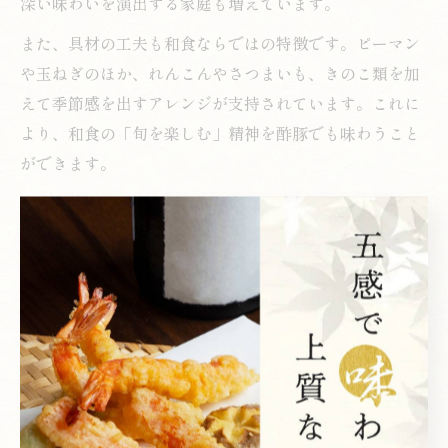
深い味わいを演出する家庭も増えています。
また、具材の工夫も和食ならではの特徴です。ピーマン
や玉ねぎのほか、れんこんやさつまいも、きのこ類を加
えて季節感を出すアレンジが支持されています。これに
より、和食の「旬を楽しむ」精神を酢豚でも味わうこと
ができます。
失敗を防ぐコツとしては、豚肉の下味をしっかりつけ、
揚げすぎないように注意する点が挙げられます。和食の
繊細な調理技法を活かし、家庭ごとの味の違いを楽しむ
のが酢豚アレンジの醍醐味です。
日本人好みに進化した和食風酢豚の秘密
日本人好みに進化した和食風酢豚の最大の特徴は、甘酢
あんの黄金比と優しい味付けにあります。酢豚の「た