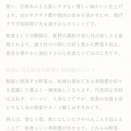
使い、甘酢あんも主張しすぎない優しい味わいに仕上げ
ます。衣のサクサク感や豚肉の旨みを活かすため、揚げ
すぎず短時間で火を通すのもポイントです。
和食としての酢豚は、素材の調和や見た目の美しさも重
視されます。盛り付けの際には彩り豊かな野菜を加え、
食卓を華やかに演出するのも和食ならではの工夫です。
酢豚に合う和食の野菜と具材選びのコツ
酢豚に使用する野菜は、和食の基本である季節感や彩り
を意識して選ぶと一層美味しくなります。代表的な具材
は玉ねぎ、ピーマン、人参などですが、和食の知恵を活
かすなら旬の根菜やキノコ類もおすすめです。
例えば、春なら筍、秋にはしいたけやれんこんを加える
ことで、和食らしい季節感が出せます。これらの野菜