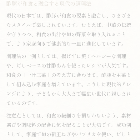
酢豚が和食と融合する現代の調理法
現代の日本では、酢豚が和食の要素と融合し、さまざま
なスタイルで楽しまれています。たとえば、中華の伝統
を守りつつ、和食の出汁や旬の野菜を取り入れること
で、より家庭向きで健康的な一皿に進化しています。
調理法の一例としては、揚げずに焼くヘルシーな調理
や、だしベースの甘酢あんを使ったレシピが人気です。
和食の「一汁三菜」の考え方に合わせて、酢豚を主菜と
して組み込む家庭も増えています。こうした現代的アレ
ンジにより、子どもから大人まで幅広い世代に親しまれ
ているのです。
注意点としては、和食の繊細さを損なわないよう、素材
選びや調味料の配合に気を配ることが大切です。成功例
として、家庭で旬の新玉ねぎやパプリカを使い、だしと