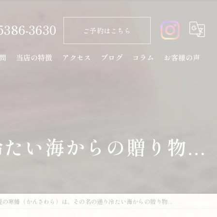
5386-3630
ご予約はこちら
問
当店の特徴
アクセス
ブログ
コラム
お客様の声
天ぷら
コース
ランチ
い海からの贈り物...
ディナー
日本酒
見の寒鰆（かんさわら）は、その名の通り冷たい海からの贈り物...