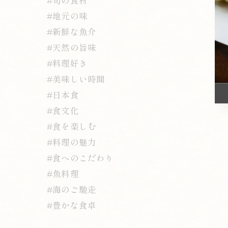
#地元の味
#新鮮な魚介
#天然の旨味
#料理好き
#美味しい時間
#日本食
#食文化
#食を楽しむ
#料理の魅力
#食へのこだわり
#魚料理
#海のご馳走
#豊かな食卓