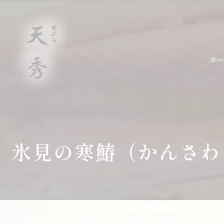
ホ
氷見の寒鰆（かんさわ