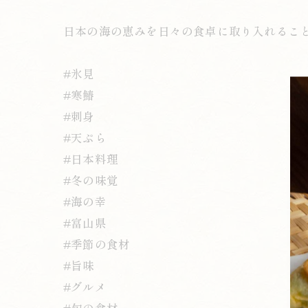
日本の海の恵みを日々の食卓に取り入れるこ
#氷見
#寒鰆
#刺身
#天ぷら
#日本料理
#冬の味覚
#海の幸
#富山県
#季節の食材
#旨味
#グルメ
#旬の食材