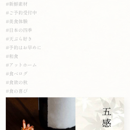
#新鮮素材
#ご予約受付中
#美食体験
#日本の四季
#天ぷら好き
#予約はお早めに
#和食
#アットホーム
#食べログ
#食欲の秋
#食の喜び
#名店
#丁寧な仕事
#美味しい時間
#極上のひととき