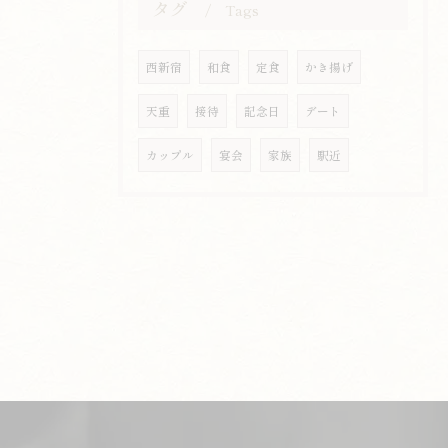
タグ
Tags
西新宿
和食
定食
かき揚げ
天重
接待
記念日
デート
カップル
宴会
家族
駅近