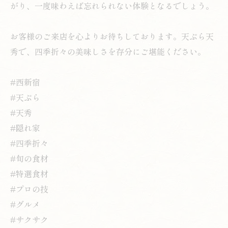
がり、一度味わえば忘れられない体験となるでしょう。
お客様のご来店を心よりお待ちしております。天ぷら天
秀で、四季折々の美味しさを存分にご堪能ください。
#西新宿
#天ぷら
#天秀
#隠れ家
#四季折々
#旬の食材
#特選食材
#プロの技
#グルメ
#サクサク