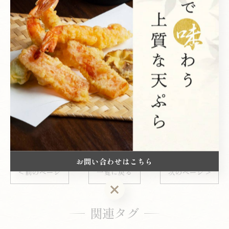
#料理の芸術
#食通の集い
#至福の時間
#隠れた名店
#季節の食材
西新宿で味わう本格的な天ぷら
天ぷら
お問い合わせはこちら
< 前のページ
一覧に戻る
次のページ >
お問い合わせはこちら
関連タグ