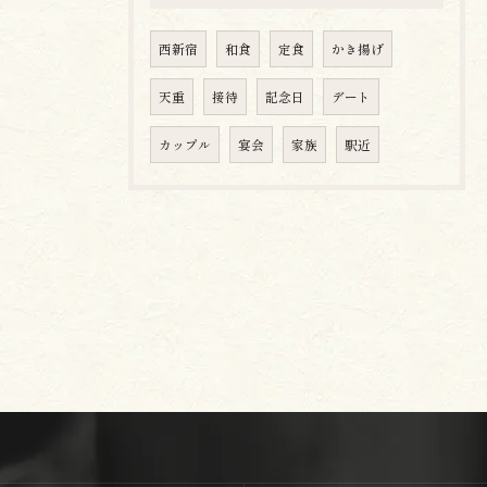
西新宿
和食
定食
かき揚げ
天重
接待
記念日
デート
カップル
宴会
家族
駅近