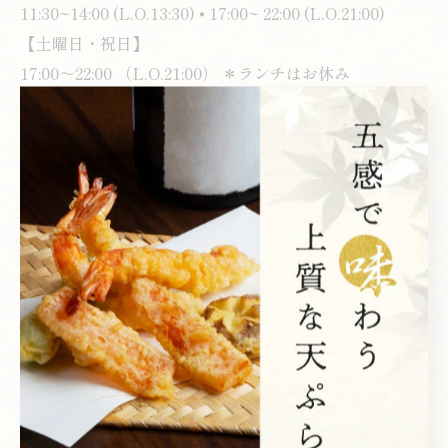
11:30~14:00 (L.O.13:30) • 17:00~ 22:00 (L.O.21:00)
【土曜日・祝日】
17:00～22:00 （L.O.21:00） ＊ランチはお休み
#天ぷら
#西新宿グルメ
#天ぷら天秀
#ふきのとう
#春の味覚
西新宿で味わう本格的な天ぷら
天ぷら
< 前のページ
一覧に戻る
次のページ >