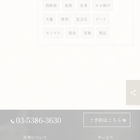
西新宿
和食
定食
かき揚げ
天重
接待
記念日
デート
カップル
宴会
家族
駅近
03-5386-3630
ご予約はこちら
天秀について
サービス