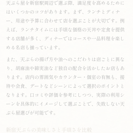
ランチやディナーに天ぷら屋を活用する
天ぷら屋を新宿駅周辺で選ぶ際、満足度を高めるために
はいくつかのコツがあります。まず、ランチとディナ
美味しい天ぷら屋をシーン別に楽しむ方法
ー、用途や予算に合わせて店を選ぶことが大切です。例
伝統も新しさも味わえる天ぷらの楽しみ方
えば、ランチタイムには手頃な価格の天丼や定食を提供
新宿天ぷら屋で伝統と新しさを両方体感
する店舗が多く、ディナーではコースや一品料理を楽し
老舗の技と現代の工夫が光る天ぷらの魅力
める名店も揃っています。
天ぷら屋で味わう和食文化の奥深さとは
また、天ぷらの揚げ方や油へのこだわりは店ごとに異な
天ぷらの歴史と今を感じる新宿の楽しみ方
り、胡麻油や綿実油など独自の配合を活かしたお店もあ
美味しい天ぷらを求めて新旧の店を巡る
ります。店内の雰囲気やカウンター・個室の有無も、接
コスパ重視なら新宿駅近くの天ぷらを検討
待や会食、デートなどシーンによって選択のポイントと
コスパの良い新宿天ぷら屋の見極め方
なります。口コミや評価を参考にしつつ、実際の利用シ
安い天ぷら屋で満足するためのポイント
ーンを具体的にイメージして選ぶことで、失敗しない天
ぷら屋選びが可能です。
天ぷら屋選びで重視すべきコスパ視点
新宿駅周辺で安く美味しい天ぷらを探す
新宿天ぷらの美味しさと手頃さを比較