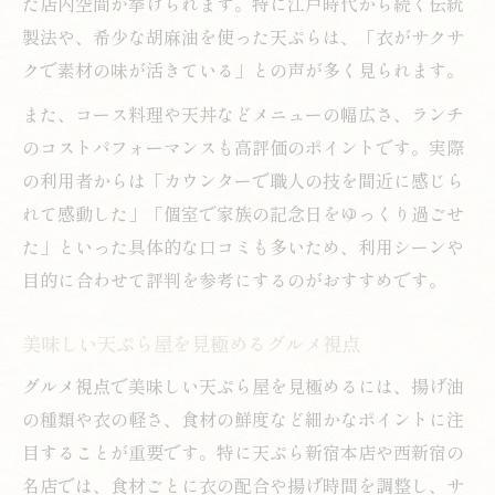
た店内空間が挙げられます。特に江戸時代から続く伝統
製法や、希少な胡麻油を使った天ぷらは、「衣がサクサ
クで素材の味が活きている」との声が多く見られます。
また、コース料理や天丼などメニューの幅広さ、ランチ
のコストパフォーマンスも高評価のポイントです。実際
の利用者からは「カウンターで職人の技を間近に感じら
れて感動した」「個室で家族の記念日をゆっくり過ごせ
た」といった具体的な口コミも多いため、利用シーンや
目的に合わせて評判を参考にするのがおすすめです。
美味しい天ぷら屋を見極めるグルメ視点
グルメ視点で美味しい天ぷら屋を見極めるには、揚げ油
の種類や衣の軽さ、食材の鮮度など細かなポイントに注
目することが重要です。特に天ぷら新宿本店や西新宿の
名店では、食材ごとに衣の配合や揚げ時間を調整し、サ