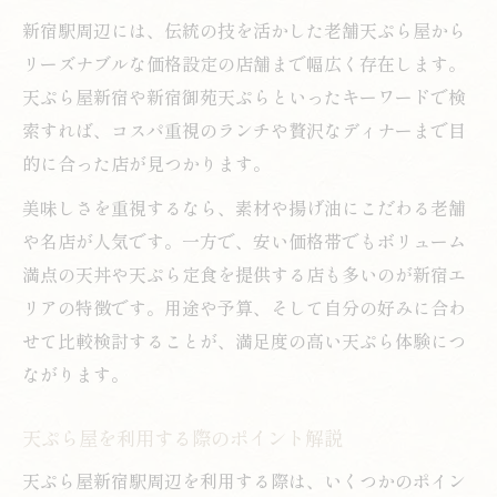
ランチやディナーでコスパ天ぷら体験
新宿駅周辺には、伝統の技を活かした老舗天ぷら屋から
天ぷらランチを新宿駅周辺で賢く味わう秘訣
リーズナブルな価格設定の店舗まで幅広く存在します。
天ぷら屋で満足できるランチ選びの秘訣
天ぷら屋新宿や新宿御苑天ぷらといったキーワードで検
新宿天ぷらランチのお得な楽しみ方を紹介
索すれば、コスパ重視のランチや贅沢なディナーまで目
駅近で味わう天ぷらランチの魅力と工夫
的に合った店が見つかります。
美味しい天ぷら屋でランチを満喫する方法
美味しさを重視するなら、素材や揚げ油にこだわる老舗
安い天ぷらランチを上手に見つけるコツ
や名店が人気です。一方で、安い価格帯でもボリューム
天ぷら好きが集う新宿駅周辺のおすすめ情報
満点の天丼や天ぷら定食を提供する店も多いのが新宿エ
天ぷら屋好き必見の新宿おすすめ情報集
リアの特徴です。用途や予算、そして自分の好みに合わ
せて比較検討することが、満足度の高い天ぷら体験につ
新宿天ぷら屋で味わう口コミ人気の理由
ながります。
天ぷら屋選びで外せない注目ポイント
美味しい天ぷら屋を巡るグルメの楽しみ
天ぷら屋を利用する際のポイント解説
天ぷら屋の特徴を知り自分好みを発見
天ぷら屋新宿駅周辺を利用する際は、いくつかのポイン