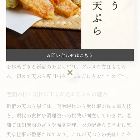
は、ランチやディナーなど様々なシーンで利用しやす
く、幅広い世代から人気を集めています。
例えば、駅近の名店では、厳選した胡麻油や衣の工夫に
よって「揚げているのに瑞々しい」食感を実現。カウン
ター席で職人の技を間近に見ることもでき、天ぷら本来
お問い合わせはこちら
の香りや食材の鮮度を五感で楽しめます。伝統と新しさ
を体感できる新宿の天ぷら屋は、グルメな方はもちろ
お問い合わせはこちら
ん、初めて天ぷら専門店を訪れる方にもおすすめです。
老舗の技と現代の工夫が光る天ぷらの魅力
新宿の天ぷら屋では、明治時代から受け継がれる職人技
と、現代の食材や調理法への挑戦が両立しています。老
舗では胡麻油の香りや温度管理、衣の配合など基本に忠
実な仕事が徹底されており、これが天ぷらの美味しさを