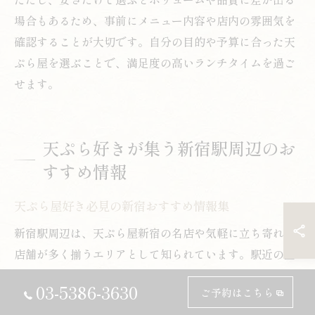
場合もあるため、事前にメニュー内容や店内の雰囲気を
確認することが大切です。自分の目的や予算に合った天
ぷら屋を選ぶことで、満足度の高いランチタイムを過ご
せます。
天ぷら好きが集う新宿駅周辺のお
すすめ情報
天ぷら屋好き必見の新宿おすすめ情報集
新宿駅周辺は、天ぷら屋新宿の名店や気軽に立ち寄れる
店舗が多く揃うエリアとして知られています。駅近の立
地はランチやディナーに最適で、ビジネス利用から観光
03-5386-3630
ご予約はこちら
まで幅広いシーンで重宝されています。老舗の伝統を守