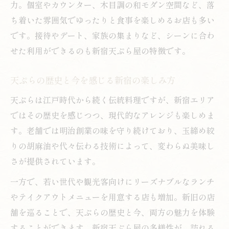
力。個室やカウンター、木目調の和モダン空間など、落
ち着いた雰囲気でゆったりと食事を楽しめるお店も多い
です。接待やデート、家族の集まりなど、シーンに合わ
せた利用ができるのも新宿天ぷら屋の特徴です。
天ぷらの歴史と今を感じる新宿の楽しみ方
天ぷらは江戸時代から続く伝統料理ですが、新宿エリア
ではその歴史を感じつつ、現代的なアレンジも楽しめま
す。老舗では明治創業の味を守り続けており、玉締め絞
りの胡麻油や代々伝わる技術によって、変わらぬ美味し
さが提供されています。
一方で、若い世代や観光客向けにリーズナブルなランチ
やテイクアウトメニューを用意する店も増加。新旧の店
舗を巡ることで、天ぷらの歴史と今、両方の魅力を体験
することができます。新宿天ぷら屋の多様性が、訪れる