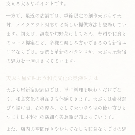
支える大きなポイントです。
一方で、最近の店舗では、季節限定の創作天ぷらや天
丼、テイクアウト対応など新しい提供方法も登場してい
ます。例えば、海老や旬野菜はもちろん、寿司や和食と
のコース提案など、多様な楽しみ方ができるのも新宿エ
リアならでは。伝統と革新のバランスが、天ぷら屋新宿
の魅力を一層引き立てています。
天ぷら屋で味わう和食文化の奥深さとは
天ぷら屋新宿駅周辺では、単に料理を味わうだけでな
く、和食文化の奥深さも体験できます。天ぷらは素材選
びや揚げ油、衣の厚み、そして天つゆや塩の使い方ひと
つにも日本料理の繊細な美意識が詰まっています。
また、店内の空間作りやおもてなしも和食ならではの魅