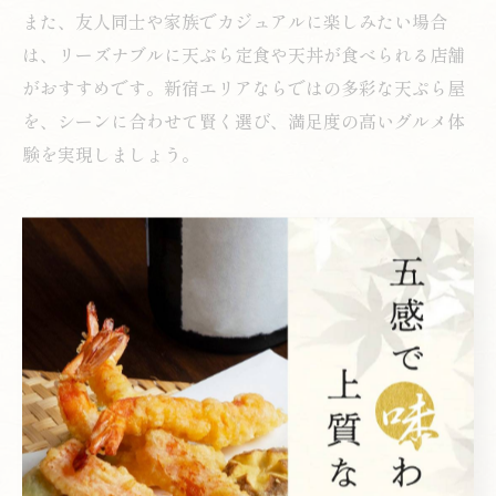
また、友人同士や家族でカジュアルに楽しみたい場合
は、リーズナブルに天ぷら定食や天丼が食べられる店舗
がおすすめです。新宿エリアならではの多彩な天ぷら屋
を、シーンに合わせて賢く選び、満足度の高いグルメ体
験を実現しましょう。
伝統も新しさも味わえる天ぷらの
楽しみ方
新宿天ぷら屋で伝統と新しさを両方体感
新宿駅周辺の天ぷら屋では、老舗の伝統技術と現代的な
工夫が見事に融合しています。伝統的な江戸前天ぷらの
技法を守りつつ、旬の食材や新しい揚げ方を取り入れる
店舗が増えているのが特徴です。こうした天ぷら屋で