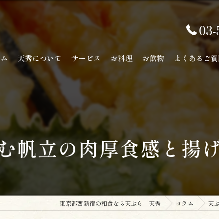
03-
ーム
天秀について
サービス
お料理
お飲物
よくあるご質
む帆立の肉厚食感と揚
東京都西新宿の和食なら天ぷら 天秀
コラム
天