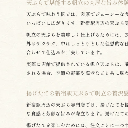
天ぷらで堪能する帆立の肉厚な旨み体
天ぷらで味わう帆立は、肉厚でジューシーな
いっぱいに広がります。新宿駅周辺の天ぷら
帆立の天ぷらを美味しく仕上げるためには、
外はサクサク、中はしっとりとした理想的な
合わせて仕込みを工夫しています。
実際に店舗で提供されている帆立天ぷらは、
される場合、季節の野菜や海老などと共に味
揚げたての新宿駅天ぷらで帆立の贅沢
新宿駅周辺の天ぷら専門店では、揚げたてを
な食感と芳醇な旨みが際立ちます。揚げたて
揚げたてを楽しむためには、注文ごとに一つ