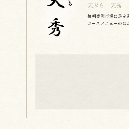
天ぷら 天秀
毎朝豊洲市場に足を
コースメニューのほ