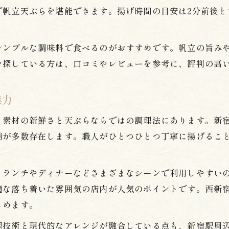
で帆立天ぷらを堪能できます。揚げ時間の目安は2分前後と
天ぷら新宿駅で帆立を楽しむためのチェックポイン
帆立天ぷら好きに嬉しい新宿駅の楽しみ方
シンプルな調味料で食べるのがおすすめです。帆立の旨み
肉厚帆立が際立つ天ぷら体験の秘訣
を探している方は、口コミやレビューを参考に、評判の高
天ぷらで楽しむ肉厚帆立のふっくら食感
帆立天ぷらの厚みとジューシーさを引き出す工夫
魅力
天ぷら新宿駅で味わう帆立の肉厚な満足感
、素材の新鮮さと天ぷらならではの調理法にあります。新
帆立の選び方で変わる天ぷらの味わい方
舗が多数存在します。職人がひとつひとつ丁寧に揚げるこ
お問い合わせはこちら
お問い合わせはこちら
肉厚帆立天ぷらの極上体験への近道
話題の帆立天ぷらに出会う瞬間とは
、ランチやディナーなどさまざまなシーンで利用しやすい
新宿駅で帆立天ぷらに出会うおすすめタイミング
適な落ち着いた雰囲気の店内が人気のポイントです。西新
天ぷら新宿駅で味わう旬の帆立の魅力
しめます。
帆立天ぷらの話題店を見つけるコツとポイント
理技術と現代的なアレンジが融合している点も、新宿駅周