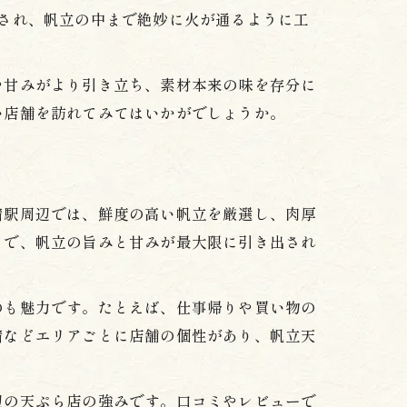
され、帆立の中まで絶妙に火が通るように工
ト
や甘みがより引き立ち、素材本来の味を存分に
い店舗を訪れてみてはいかがでしょうか。
宿駅周辺では、鮮度の高い帆立を厳選し、肉厚
とで、帆立の旨みと甘みが最大限に引き出され
のも魅力です。たとえば、仕事帰りや買い物の
宿などエリアごとに店舗の個性があり、帆立天
辺の天ぷら店の強みです。口コミやレビューで