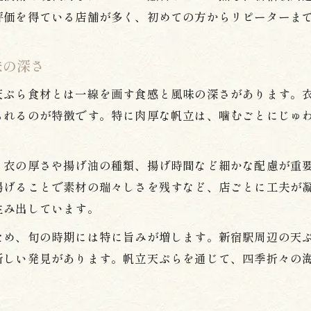
天ぷらの季節感と帆立の旬を楽しむ方法
評価を得ている店舗が多く、初めての方からリピーターま
帆立天ぷらに出会える新宿駅の注目スポット
味の深さ
天ぷら食材とは一線を画す食感と風味の深さがあります。
られるのが特徴です。特に肉厚な帆立は、噛むごとにじゅ
、衣の厚さや揚げ油の種類、揚げ時間など細かな配慮が重
揚げることで素材の瑞々しさを残すなど、店ごとに工夫が
生み出しています。
ため、旬の時期には特に旨みが増します。新宿駅周辺の天
新しい発見があります。帆立天ぷらを通じて、四季折々の