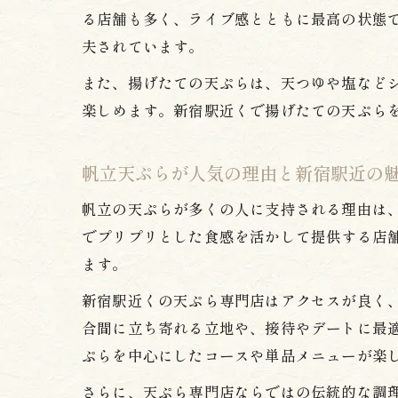
る店舗も多く、ライブ感とともに最高の状態
夫されています。
また、揚げたての天ぷらは、天つゆや塩など
楽しめます。新宿駅近くで揚げたての天ぷら
帆立天ぷらが人気の理由と新宿駅近の
帆立の天ぷらが多くの人に支持される理由は
でプリプリとした食感を活かして提供する店
ます。
新宿駅近くの天ぷら専門店はアクセスが良く
合間に立ち寄れる立地や、接待やデートに最
ぷらを中心にしたコースや単品メニューが楽
さらに、天ぷら専門店ならではの伝統的な調