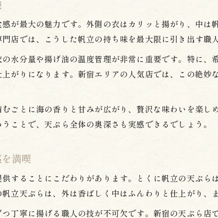
験
帆立を使った天ぷらの美味しさの秘密を探る
食感が最大の魅力です。外側の衣はカリッと揚がり、中は
天ぷらの生地が帆立に与える食感の違い
専門店では、こうした帆立の持ち味を最大限に引き出す職
帆立天ぷらと天ぷら新宿駅の組み合わせの妙
衣の水分量や揚げ油の温度管理が非常に重要です。特に、
揚げたて帆立天ぷらが叶える特別感
仕上がりになります。新宿エリアの人気店では、この絶妙
揚げたて天ぷらで味わう帆立の贅沢な瞬間
天ぷらの揚げ時間と帆立の食感の関係性
噛むごとに海の香りと甘みが広がり、贅沢な味わいを楽し
新宿駅で楽しむできたて帆立天ぷらの魅力
わうことで、天ぷら全体の奥深さも実感できるでしょう。
帆立天ぷらの鮮度がもたらす特別なおいしさ
天ぷら新宿駅で味わう揚げたての違いに注目
感を満喫
帆立天ぷらが好きなら新宿駅周辺へ
提供することにこだわりがあります。とくに帆立の天ぷら
新宿駅周辺で帆立天ぷら巡りを満喫する方法
の帆立天ぷらは、外は香ばしく中はふんわりと仕上がり、
天ぷら好きが集う新宿駅で帆立の魅力を再発見
ずつ丁寧に揚げる職人の技が不可欠です。新宿の天ぷら店
帆立天ぷらの食べ歩きにおすすめの新宿駅界隈