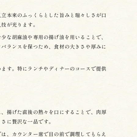
帆立本来のふっくらとした旨みと瑞々しさが口
人技が光ります。
希少な胡麻油や専用の揚げ油を用いることで、
なバランスを保つため、食材の大きさや厚みに
めます。特にランチやディナーのコースで提供
は、揚げた直後の熱々を口にすることで、肉厚
まさに贅沢な一品です。
では、カウンター席で目の前で調理してもらえ