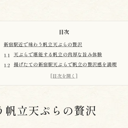
目次
新宿駅近で味わう帆立天ぷらの贅沢
天ぷらで堪能する帆立の肉厚な旨み体験
揚げたての新宿駅天ぷらで帆立の贅沢感を満喫
帆立天ぷらが人気の理由と新宿駅近の魅力
天ぷら新宿駅で味わう帆立の食感と風味の深さ
新宿の天ぷら専門店で帆立を選ぶポイント
天ぷらの奥深さを帆立で堪能する魅力
う帆立天ぷらの贅沢
帆立天ぷらで感じる伝統天ぷらの奥深さ
天ぷらの技と帆立の新鮮さが生む絶妙な味