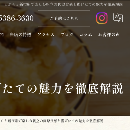
天ぷらと新宿駅で楽しむ帆立の肉厚食感と揚げたての魅力を徹底解説
5386-3630
ご予約はこちら
問
当店の特徴
アクセス
ブログ
コラム
お客様の声
天ぷら
コース
ランチ
げたての魅力を徹底解説
ディナー
日本酒
ぷらと新宿駅で楽しむ帆立の肉厚食感と揚げたての魅力を徹底解説