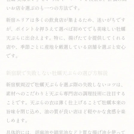
いお店を選ぶのも一つの方法です。
新宿エリアは多くの飲食店が集まるため、迷いがちです
が、ポイントを押さえて選べば初めてでも美味しい牡蠣
天ぷらに出会えます。特に、揚げたてを提供してくれる
店や、季節ごとに産地を厳選している店舗を選ぶと安心
です。
新宿駅で失敗しない牡蠣天ぷらの選び方解説
新宿駅周辺で牡蠣天ぷらを選ぶ際の失敗しないコツは、
素材へのこだわりと天ぷら専門店の調理技術に注目する
ことです。天ぷらの衣は薄く仕上げることで牡蠣本来の
旨味を閉じ込め、油の質が良い店ほど軽やかな食感を楽
しめます。
具体的には、胡麻油や綿実油など上質な揚げ油を使って