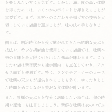
を楽しみたい方に人気です。しかし、満足度の高い体験
牡蠣の天ぷらが人気の理由を徹底解析しま
を得るためには、いくつかのポイントを押さえることが
す
重要です。まず、素材へのこだわりや揚げ方の技術を大
新宿駅で味わう天ぷらと牡蠣の相性の秘密
切にしている店舗を選ぶことが、味の決め手となりま
天ぷらが引き立てる牡蠣の食感と風味の魅
す。
力
例えば、明治時代から受け継がれてきた伝統的な天ぷら
牡蠣天ぷらの奥深さを新宿駅で味わうポイ
技法や、希少な胡麻油を使用している店舗では、牡蠣本
ント
来の旨味を最大限に引き出した逸品が味わえます。こう
旬の牡蠣天ぷらが味わえる注目の理由
したお店は新宿駅から徒歩圏内にも点在しており、アク
セス面でも便利です。特に、ランチやディナーのコース
季節限定の牡蠣天ぷらが新宿駅で注目され
で牡蠣の天ぷらが提供されることも多く、ゆったりとし
る訳
た時間を過ごしながら贅沢な食体験が叶います。
旬の牡蠣を天ぷらで楽しむ新宿駅グルメ事
情
また、牡蠣の天ぷらを存分に堪能したい場合は、旬の時
天ぷら職人が語る牡蠣の旬の見極め方
期や産地にも注目しましょう。新鮮な牡蠣は衣の中でふ