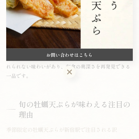
足度が高まります。予約を活用し、混雑を避けてゆった
りと味わうのもおすすめです。
また、コース料理やランチセットで他の天ぷらと一緒に
楽しむことで、牡蠣の個性がより際立ちます。失敗しな
いためには、口コミや評判、店舗の衛生管理や揚げ油の
お問い合わせはこちら
質にも注目しましょう。牡蠣の天ぷらは一度食べると忘
れられない味わいがあり、和食の奥深さを再発見できる
お問い合わせはこちら
一品です。
旬の牡蠣天ぷらが味わえる注目の
理由
季節限定の牡蠣天ぷらが新宿駅で注目される訳