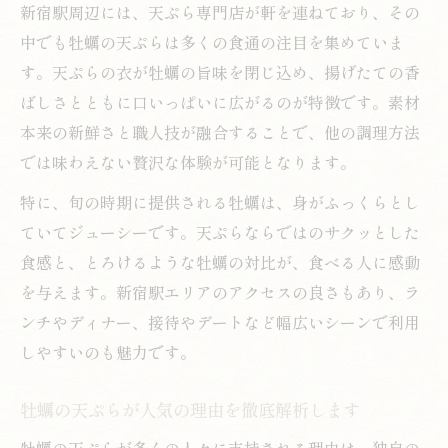
新宿駅周辺には、天ぷら専門店が軒を連ねており、その
中でも牡蠣の天ぷらは多くの食通の注目を集めていま
す。天ぷらの衣が牡蠣の旨味を閉じ込め、揚げたての香
ばしさとともに口いっぱいに広がるのが特徴です。素材
本来の新鮮さと職人技が融合することで、他の調理方法
では味わえない贅沢な体験が可能となります。
特に、旬の時期に提供される牡蠣は、身がふっくらとし
ていてジューシーです。天ぷらならではのサクッとした
食感と、とろけるような牡蠣の対比が、食べる人に感動
を与えます。新宿駅エリアのアクセスの良さもあり、ラ
ンチやディナー、接待やデートなど幅広いシーンで利用
しやすいのも魅力です。
牡蠣の天ぷらが人気の理由を徹底解析します
牡蠣の天ぷらが多くの人々に支持される理由は、独自の