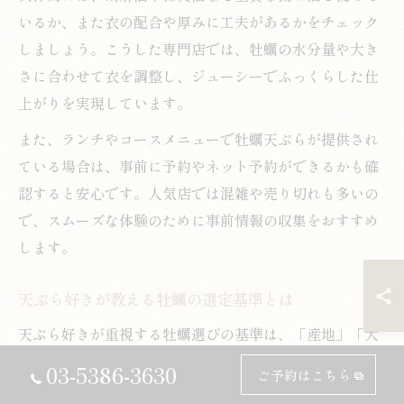
いるか、また衣の配合や厚みに工夫があるかをチェック
しましょう。こうした専門店では、牡蠣の水分量や大き
さに合わせて衣を調整し、ジューシーでふっくらした仕
上がりを実現しています。
また、ランチやコースメニューで牡蠣天ぷらが提供され
ている場合は、事前に予約やネット予約ができるかも確
認すると安心です。人気店では混雑や売り切れも多いの
で、スムーズな体験のために事前情報の収集をおすすめ
します。
天ぷら好きが教える牡蠣の選定基準とは
天ぷら好きが重視する牡蠣選びの基準は、「産地」「大
きさ」「旬の時期」にあります。まず、産地が明確で信
03-5386-3630
ご予約はこちら
頼できる牡蠣は、味わいも濃厚で食感も良いのが特長で