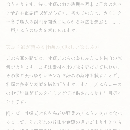
合もあります。特に牡蠣の旬の時期や週末は早めのネッ
ト予約や電話確認が安心です。初めての方は、カウンタ
ー席で職人の調理を間近に見られるお店を選ぶと、より
一層天ぷらの魅力を感じられます。
天ぷら通が薦める牡蠣の美味しい楽しみ方
天ぷら通の間では、牡蠣天ぷらの楽しみ方にも独自の流
儀があります。まずは素材本来の味を塩だけで味わい、
その後で天つゆやレモンなど好みの薬味を試すことで、
牡蠣の多彩な表情を堪能できます。また、天ぷらコース
の中で牡蠣がどのタイミングで提供されるかも注目ポイ
ントです。
例えば、牡蠣天ぷらを海老や野菜の天ぷらと交互に食べ
ることで、それぞれの旨味や食感の違いがより引き立ち