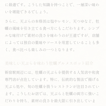
ト
に最適です。こうした知識を持つことで、一層深い味わ
新宿駅で失敗しない牡蠣天ぷらの選び方解
いを堪能できるでしょう。
説
さらに、天ぷらの本格派は塩やレモン、天つゆなど、牡
天ぷら好きが教える牡蠣の選定基準とは
蠣の風味を引き立てる食べ方にもこだわります。シンプ
牡蠣天ぷらを美味しく味わう注文のコツ
ルな味付けで素材の良さを味わうのが王道ですが、店舗
はじめての天ぷら牡蠣体験を満喫する方法
によっては独自の薬味やソースを用意していることも多
く、食べ比べも楽しみの一つとなります。
素材の旨味際立つ天ぷらで牡蠣を味わう方法
牡蠣の旨味を活かす天ぷら調理法の秘密
美味しい天ぷらを味わう牡蠣グルメスポット紹介
天ぷらだからこそ際立つ牡蠣の美味しさと
新宿駅周辺には、牡蠣の天ぷらを提供する人気店や和食
は
専門店が点在しています。特に、伝統的な製法で揚げる
新宿駅で味わう天ぷら職人仕込みの牡蠣技
天ぷら処や、旬の牡蠣を扱うレストランが注目されてい
法
ます。こうしたお店では、天ぷらと牡蠣の両方に強いこ
素材本来の味を楽しむ牡蠣天ぷらのポイン
だわりを持ち、素材の良さを最大限に引き出していま
ト