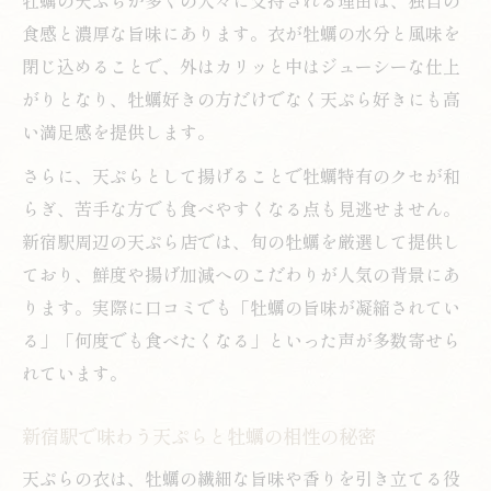
食感と濃厚な旨味にあります。衣が牡蠣の水分と風味を
閉じ込めることで、外はカリッと中はジューシーな仕上
がりとなり、牡蠣好きの方だけでなく天ぷら好きにも高
い満足感を提供します。
さらに、天ぷらとして揚げることで牡蠣特有のクセが和
らぎ、苦手な方でも食べやすくなる点も見逃せません。
新宿駅周辺の天ぷら店では、旬の牡蠣を厳選して提供し
ており、鮮度や揚げ加減へのこだわりが人気の背景にあ
ります。実際に口コミでも「牡蠣の旨味が凝縮されてい
る」「何度でも食べたくなる」といった声が多数寄せら
れています。
新宿駅で味わう天ぷらと牡蠣の相性の秘密
天ぷらの衣は、牡蠣の繊細な旨味や香りを引き立てる役