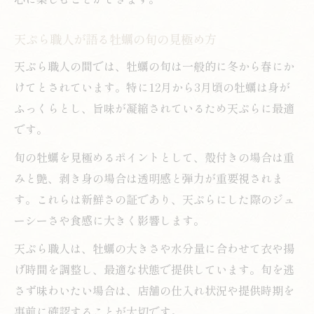
天ぷら職人が語る牡蠣の旬の見極め方
天ぷら職人の間では、牡蠣の旬は一般的に冬から春にか
けてとされています。特に12月から3月頃の牡蠣は身が
ふっくらとし、旨味が凝縮されているため天ぷらに最適
です。
旬の牡蠣を見極めるポイントとして、殻付きの場合は重
みと艶、剥き身の場合は透明感と弾力が重要視されま
す。これらは新鮮さの証であり、天ぷらにした際のジュ
ーシーさや食感に大きく影響します。
天ぷら職人は、牡蠣の大きさや水分量に合わせて衣や揚
げ時間を調整し、最適な状態で提供しています。旬を逃
さず味わいたい場合は、店舗の仕入れ状況や提供時期を
事前に確認することが大切です。