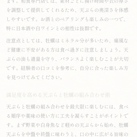
ます。和食専門店では、素材ごとに揚げ時間や衣の厚さ
を調整して提供してくれるため、天ぷらの奥深さを体感
しやすいです。お酒とのペアリングも楽しみの一つで、
特に日本酒や白ワインとの相性は抜群です。
注意点としては、牡蠣はミネラル分が多いため、痛風な
ど健康に不安がある方は食べ過ぎに注意しましょう。天
ぷらの油も適量を守り、バランスよく楽しむことが大切
です。経験者の口コミを参考に、自分に合った楽しみ方
を見つけてみてください。
満足度を高める天ぷらと牡蠣の組み合わせ術
天ぷらと牡蠣の組み合わせを最大限に楽しむには、食べ
る順序や薬味の使い方に工夫を凝らすことがポイントで
す。まず野菜や白身魚など軽めの天ぷらから始め、牡蠣
天ぷらを中盤や終盤に味わうと、口の中に広がる旨味の