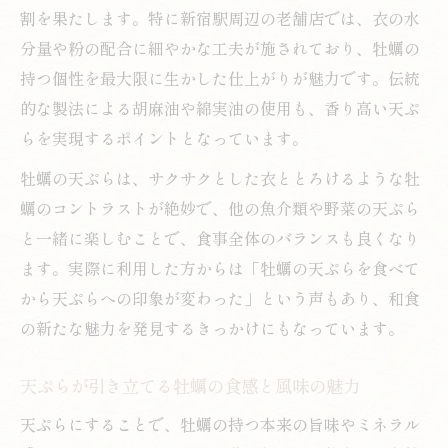
割を果たします。特に新宿駅周辺の老舗店では、衣の水
分量や粉の配合に細やかな工夫が施されており、牡蠣の
持つ個性を最大限に生かした仕上がりが魅力です。伝統
的な製法による胡麻油や綿実油の使用も、香り高い天ぷ
らを実現するポイントとなっています。
牡蠣の天ぷらは、サクサクとした衣ととろけるような牡
蠣のコントラストが絶妙で、他の魚介類や野菜の天ぷら
と一緒に楽しむことで、食事全体のバランスも良くなり
ます。実際に利用した方からは「牡蠣の天ぷらを食べて
から天ぷらへの印象が変わった」という声もあり、和食
の新たな魅力を発見するきっかけにもなっています。
天ぷらが引き立てる牡蠣の食感と風味の魅力
天ぷらにすることで、牡蠣の持つ本来の旨味やミネラル