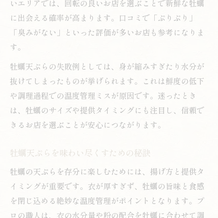
いエリアでは、回転の良いお店を選ぶことで新鮮な牡蠣
に出会える確率が高まります。口コミで「ぷりぷり」
「臭みがない」といった評価が多いお店も参考になりま
す。
牡蠣天ぷらの失敗例としては、身が縮みすぎたり水分が
抜けてしまったものが挙げられます。これは鮮度の低下
や調理過程での温度管理ミスが原因です。迷ったとき
は、牡蠣のサイズや提供タイミングにも注目し、信頼で
きるお店を選ぶことが安心につながります。
牡蠣天ぷらを味わい尽くすための秘訣
牡蠣の天ぷらを存分に楽しむためには、揚げ方と提供タ
イミングが重要です。衣が厚すぎず、牡蠣の旨味と食感
を閉じ込める絶妙な温度管理がポイントとなります。プ
ロの職人は、衣の水分量や粉の配合を牡蠣に合わせて調