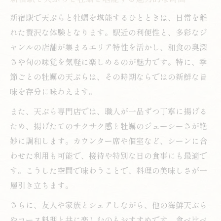
新宿駅で天ぷらと牡蠣を堪能するひとときは、日常を離
れた贅沢な体験となります。駅近の利便性と、多彩なジ
ャンルの店舗が集まるエリア特性を活かし、和食の奥深
さや旬の味覚を気軽に楽しめるのが魅力です。特に、季
節ごとの牡蠣の天ぷらは、その時期ならではの新鮮な旨
味を存分に味わえます。
また、天ぷら専門店では、職人が一品ずつ丁寧に揚げる
ため、揚げたてのサクサク感と牡蠣のジューシーさが絶
妙に調和します。カウンター席や個室など、シーンに合
わせた利用も可能で、接待や特別な日の食事にも最適で
す。こうした空間で味わうことで、料理の美味しさが一
層引き立ちます。
さらに、友人や家族とシェアしながら、他の海鮮天ぷら
やコース料理と共に楽しむのもおすすめです。食べ比べ