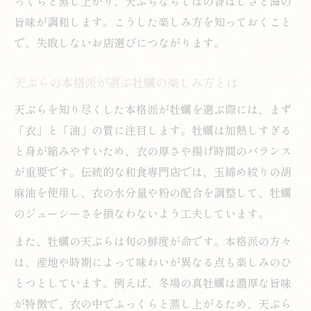
っくらと蒸し上がり、天ぷらならではの香ばしさと海の
新宿駅で味わう旬の牡蠣天ぷらの魅力ポイ
旨味が調和します。こうした楽しみ方を知っておくこと
ント
で、失敗しないお店選びにつながります。
牡蠣の天ぷらが今人気の理由を徹底解説
天ぷら好きが選ぶ新宿駅での牡蠣体験
天ぷらの本格派が選ぶ牡蠣の楽しみ方とは
天ぷらファンが新宿駅で注目する牡蠣の選
天ぷらを知り尽くした本格派が牡蠣を選ぶ際には、まず
び方
「衣」と「油」の質に注目します。牡蠣は加熱しすぎる
牡蠣天ぷらを味わい尽くすための秘訣
と身が縮みやすいため、衣の厚さや揚げ時間のバランス
新宿駅周辺の天ぷらと牡蠣の名店選びのポ
が重要です。伝統的な和食専門店では、玉締め絞りの胡
イント
麻油を使用し、衣の水分量や粉の配合を調整して、牡蠣
天ぷら通が薦める牡蠣の美味しい楽しみ方
のジューシーさを損なわないよう工夫しています。
満足度を高める天ぷらと牡蠣の組み合わせ
また、牡蠣の天ぷらは旬の鮮度が命です。本格派の方々
術
は、産地や時期によって味わいが異なる点も楽しみのひ
初めてでも安心な牡蠣天ぷら選びのコツ
とつとしています。例えば、冬場の真牡蠣は濃厚な旨味
天ぷら初心者でも安心な牡蠣選びのポイン
が特徴で、衣の中でふっくらと蒸し上がるため、天ぷら