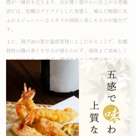
感が一層引き立ちます。衣が薄く軽やかに仕上がる老舗
店では、牡蠣のプリプリとした食感と、噛んだ瞬間にあ
ふれるジューシーなエキスが同時に楽しめるのが魅力で
す。
また、揚げ油の質や温度管理にもこだわることで、牡蠣
独特の磯の香りや甘みが損なわれず、最後まで美味しく
いただけます。一方で、揚げすぎると牡蠣が硬くなるリ
スクもあるため、職人の技術が味の決め手となります。
初めての方は、口コミや評判を参考に、信頼できる店舗
を選ぶことが安心です。
牡蠣天ぷらの奥深さを新宿駅で味わうポイント
新宿駅周辺で牡蠣の天ぷらを楽しむ際は、まず旬の時期
や産地に注目しましょう。新鮮な牡蠣を使った天ぷらは
風味が格別で、揚げたてを提供する店舗を選ぶことで満