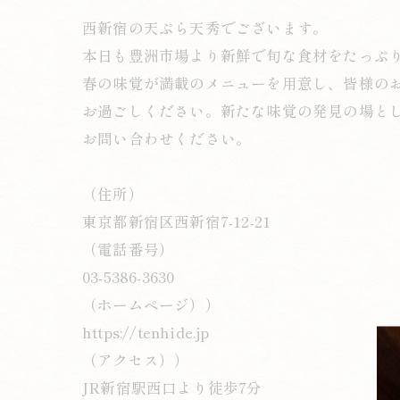
西新宿の天ぷら天秀でございます。
本日も豊洲市場より新鮮で旬な食材をたっぷ
春の味覚が満載のメニューを用意し、皆様の
お過ごしください。新たな味覚の発見の場と
お問い合わせください。
（住所）
東京都新宿区西新宿7-12-21
（電話番号）
03-5386-3630
（ホームページ））
https://tenhide.jp
（アクセス））
JR新宿駅西口より徒歩7分