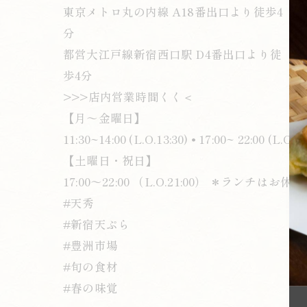
東京メトロ丸の内線 A18番出口より徒歩4
分
都営大江戸線新宿西口駅 D4番出口より徒
歩4分
>>>店内営業時間くく＜
【月～金曜日】
11:30~14:00 (L.O.13:30) • 17:00~ 22:00 (L.O.21
【土曜日・祝日】
17:00～22:00 （L.O.21:00） ＊ランチはお休み
#天秀
#新宿天ぷら
#豊洲市場
#旬の食材
#春の味覚