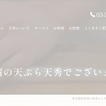
03-
ーム
天秀について
サービス
お料理
お飲物
よくあるご質
宿の天ぷら天秀でござい
東京都西新宿の和食なら