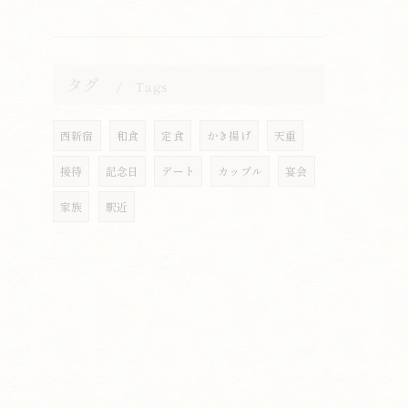
タグ
Tags
西新宿
和食
定食
かき揚げ
天重
接待
記念日
デート
カップル
宴会
家族
駅近