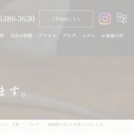
5386-3630
ご予約はこちら
問
当店の特徴
アクセス
ブログ
コラム
お客様の声
天ぷら
コース
ランチ
ます。
ディナー
日本酒
天ぷら 天秀
ブログ
西新宿の天ぷら天秀でございます。