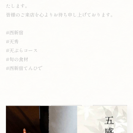
たします。
皆様のご来店を心よりお待ち申し上げております。
#西新宿
#天秀
#天ぷらコース
#旬の食材
#西新宿てんひで
< 前のページ
一覧に戻る
次のページ >