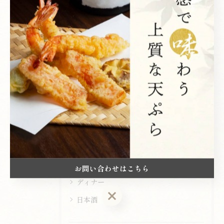
関連タグ
#西新宿
カテゴリー
Categories
全てのカテゴリー
天ぷら
コース
ランチ
お問い合わせはこちら
ディナー
お問い合わせはこちら
日本酒