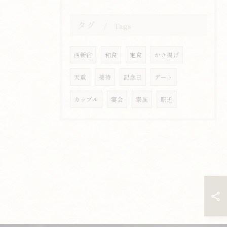
タグ
Tags
西新宿
和食
定食
かき揚げ
天重
接待
記念日
デート
カップル
宴会
家族
駅近